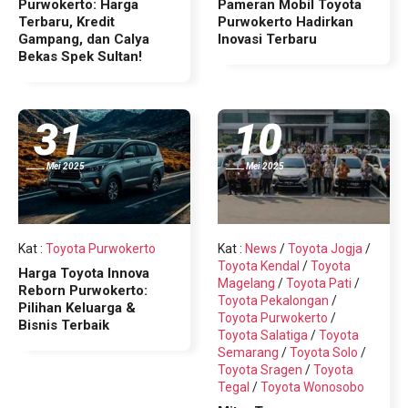
Purwokerto: Harga
Pameran Mobil Toyota
Terbaru, Kredit
Purwokerto Hadirkan
Gampang, dan Calya
Inovasi Terbaru
Informasi Toyota
Bekas Spek Sultan!
31
10
Mei 2025
Mei 2025
Kat
:
Toyota Purwokerto
Kat
:
News
/
Toyota Jogja
/
Toyota Kendal
/
Toyota
Harga Toyota Innova
Magelang
/
Toyota Pati
/
Reborn Purwokerto:
Toyota Pekalongan
/
Pilihan Keluarga &
Toyota Purwokerto
/
Bisnis Terbaik
Toyota Salatiga
/
Toyota
Semarang
/
Toyota Solo
/
Toyota Sragen
/
Toyota
Tegal
/
Toyota Wonosobo