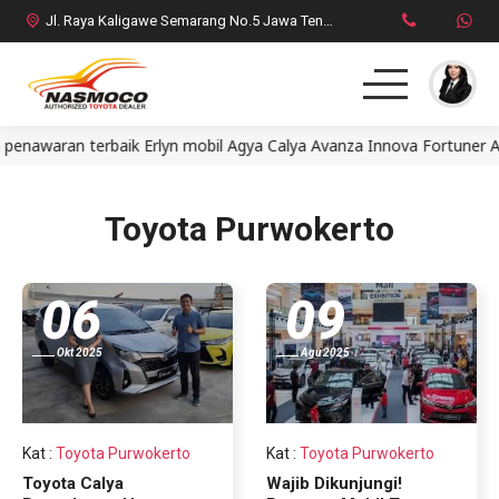
Jl. Raya Kaligawe Semarang No.5 Jawa Tengah
waran terbaik Erlyn mobil Agya Calya Avanza Innova Fortuner Alp
Home
MPV
Toyota Purwokerto
SUV
06
09
HatchBack
Okt 2025
Agu 2025
Comercial
Brosur Toyota
Kat
:
Toyota Purwokerto
Kat
:
Toyota Purwokerto
Toyota Calya
Wajib Dikunjungi!
Social Media