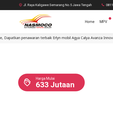
Jl. Raya Kaligawe Semarang No.5 Jawa Tengah
081
Home
MPV
enawaran terbaik Erlyn mobil Agya Calya Avanza Innova Fortuner 
Harga Mulai
633 Jutaan