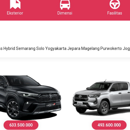
Eksterior
Dimensi
Fasilitas
ss Hybrid Semarang Solo Yogyakarta Jepara Magelang Purwokerto Jog
493.600.000
2.746.700.000