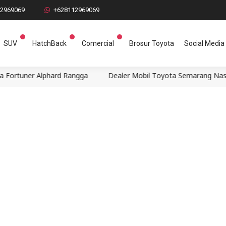
12969069
+628112969069
SUV
HatchBack
Comercial
Brosur Toyota
Social Media
Alphard Rangga
Dealer Mobil Toyota Semarang Nasmoco Kaligaw