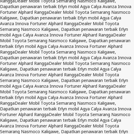
Rangga
Dealer Mobil Toyota Semarang Nasmoco Kaligawe,
Dapatkan penawaran terbaik Erlyn mobil Agya Calya Avanza Innova
Fortuner Alphard Rangga
Dealer Mobil Toyota Semarang Nasmoco
Kaligawe, Dapatkan penawaran terbaik Erlyn mobil Agya Calya
Avanza Innova Fortuner Alphard Rangga
Dealer Mobil Toyota
Semarang Nasmoco Kaligawe, Dapatkan penawaran terbaik Erlyn
mobil Agya Calya Avanza Innova Fortuner Alphard Rangga
Dealer
Mobil Toyota Semarang Nasmoco Kaligawe, Dapatkan penawaran
terbaik Erlyn mobil Agya Calya Avanza Innova Fortuner Alphard
Rangga
Dealer Mobil Toyota Semarang Nasmoco Kaligawe,
Dapatkan penawaran terbaik Erlyn mobil Agya Calya Avanza Innova
Fortuner Alphard Rangga
Dealer Mobil Toyota Semarang Nasmoco
Kaligawe, Dapatkan penawaran terbaik Erlyn mobil Agya Calya
Avanza Innova Fortuner Alphard Rangga
Dealer Mobil Toyota
Semarang Nasmoco Kaligawe, Dapatkan penawaran terbaik Erlyn
mobil Agya Calya Avanza Innova Fortuner Alphard Rangga
Dealer
Mobil Toyota Semarang Nasmoco Kaligawe, Dapatkan penawaran
terbaik Erlyn mobil Agya Calya Avanza Innova Fortuner Alphard
Rangga
Dealer Mobil Toyota Semarang Nasmoco Kaligawe,
Dapatkan penawaran terbaik Erlyn mobil Agya Calya Avanza Innova
Fortuner Alphard Rangga
Dealer Mobil Toyota Semarang Nasmoco
Kaligawe, Dapatkan penawaran terbaik Erlyn mobil Agya Calya
Avanza Innova Fortuner Alphard Rangga
Dealer Mobil Toyota
Semarang Nasmoco Kaligawe, Dapatkan penawaran terbaik Erlyn