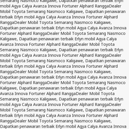
Semarang Nasmoco Kaligawe, Dapatkan penawaran terbaik Erlyn
mobil Agya Calya Avanza Innova Fortuner Alphard Rangga
Dealer
Mobil Toyota Semarang Nasmoco Kaligawe, Dapatkan penawaran
terbaik Erlyn mobil Agya Calya Avanza Innova Fortuner Alphard
Rangga
Dealer Mobil Toyota Semarang Nasmoco Kaligawe,
Dapatkan penawaran terbaik Erlyn mobil Agya Calya Avanza Innova
Fortuner Alphard Rangga
Dealer Mobil Toyota Semarang Nasmoco
Kaligawe, Dapatkan penawaran terbaik Erlyn mobil Agya Calya
Avanza Innova Fortuner Alphard Rangga
Dealer Mobil Toyota
Semarang Nasmoco Kaligawe, Dapatkan penawaran terbaik Erlyn
mobil Agya Calya Avanza Innova Fortuner Alphard Rangga
Dealer
Mobil Toyota Semarang Nasmoco Kaligawe, Dapatkan penawaran
terbaik Erlyn mobil Agya Calya Avanza Innova Fortuner Alphard
Rangga
Dealer Mobil Toyota Semarang Nasmoco Kaligawe,
Dapatkan penawaran terbaik Erlyn mobil Agya Calya Avanza Innova
Fortuner Alphard Rangga
Dealer Mobil Toyota Semarang Nasmoco
Kaligawe, Dapatkan penawaran terbaik Erlyn mobil Agya Calya
Avanza Innova Fortuner Alphard Rangga
Dealer Mobil Toyota
Semarang Nasmoco Kaligawe, Dapatkan penawaran terbaik Erlyn
mobil Agya Calya Avanza Innova Fortuner Alphard Rangga
Dealer
Mobil Toyota Semarang Nasmoco Kaligawe, Dapatkan penawaran
terbaik Erlyn mobil Agya Calya Avanza Innova Fortuner Alphard
Rangga
Dealer Mobil Toyota Semarang Nasmoco Kaligawe,
Dapatkan penawaran terbaik Erlyn mobil Agya Calya Avanza Innova