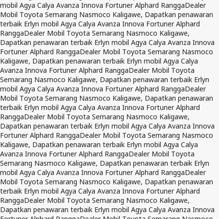
mobil Agya Calya Avanza Innova Fortuner Alphard Rangga
Dealer
Mobil Toyota Semarang Nasmoco Kaligawe, Dapatkan penawaran
terbaik Erlyn mobil Agya Calya Avanza Innova Fortuner Alphard
Rangga
Dealer Mobil Toyota Semarang Nasmoco Kaligawe,
Dapatkan penawaran terbaik Erlyn mobil Agya Calya Avanza Innova
Fortuner Alphard Rangga
Dealer Mobil Toyota Semarang Nasmoco
Kaligawe, Dapatkan penawaran terbaik Erlyn mobil Agya Calya
Avanza Innova Fortuner Alphard Rangga
Dealer Mobil Toyota
Semarang Nasmoco Kaligawe, Dapatkan penawaran terbaik Erlyn
mobil Agya Calya Avanza Innova Fortuner Alphard Rangga
Dealer
Mobil Toyota Semarang Nasmoco Kaligawe, Dapatkan penawaran
terbaik Erlyn mobil Agya Calya Avanza Innova Fortuner Alphard
Rangga
Dealer Mobil Toyota Semarang Nasmoco Kaligawe,
Dapatkan penawaran terbaik Erlyn mobil Agya Calya Avanza Innova
Fortuner Alphard Rangga
Dealer Mobil Toyota Semarang Nasmoco
Kaligawe, Dapatkan penawaran terbaik Erlyn mobil Agya Calya
Avanza Innova Fortuner Alphard Rangga
Dealer Mobil Toyota
Semarang Nasmoco Kaligawe, Dapatkan penawaran terbaik Erlyn
mobil Agya Calya Avanza Innova Fortuner Alphard Rangga
Dealer
Mobil Toyota Semarang Nasmoco Kaligawe, Dapatkan penawaran
terbaik Erlyn mobil Agya Calya Avanza Innova Fortuner Alphard
Rangga
Dealer Mobil Toyota Semarang Nasmoco Kaligawe,
Dapatkan penawaran terbaik Erlyn mobil Agya Calya Avanza Innova
Fortuner Alphard Rangga
Dealer Mobil Toyota Semarang Nasmoco