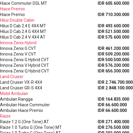
Hiace Commuter DSL MT
IDR 605.600.000
Hiace Premio
Hiace Premio
IDR 710.300.000
Hilux Double Cabin
Hilux D Cab 2.4 E 4X4 MT
IDR 493.600.000
Hilux D Cab 2.4 G 4X4 MT
IDR 521.500.000
Hilux D Cab 2.4 V 4X4 AT
IDR 575.600.000
Innova Zenix Hybrid
Innova Zenix G CVT
IDR 461.200.000
Innova Zenix V CVT
IDR 509.200.000
Innova Zenix G Hybrid CVT
IDR 500.500.000
Innova Zenix V Hybrid CVT
IDR 576.200.000
Innova Zenix Q Hybrid CVT
IDR 656.300.000
Land Cruiser
Land Cruiser VX-R 4X4
IDR 2.746.700.000
Land Cruiser GR-S 4X4
IDR 2.848.100.000
Mobil Ambulan
Ambulan Rangga
IDR 164.835.000
Ambulan Hiace Commuter
IDR 66.600.000
Ambulan Hiace Premio
IDR 66.600.000
Raize
Raize 1.2 G (One Tone) AT
IDR 271.400.000
Raize 1.0 Turbo G (One Tone) MT
IDR 276.500.000