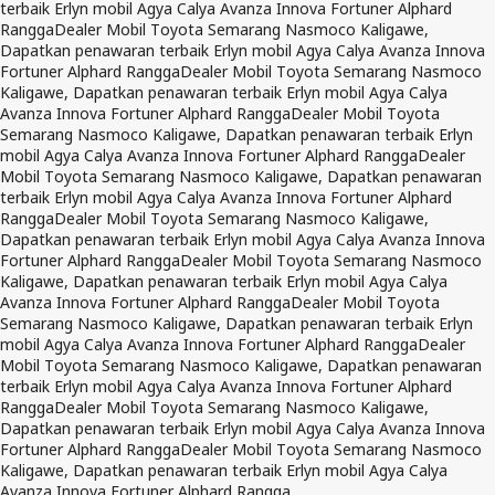
terbaik Erlyn mobil Agya Calya Avanza Innova Fortuner Alphard
Rangga
Dealer Mobil Toyota Semarang Nasmoco Kaligawe,
Dapatkan penawaran terbaik Erlyn mobil Agya Calya Avanza Innova
Fortuner Alphard Rangga
Dealer Mobil Toyota Semarang Nasmoco
Kaligawe, Dapatkan penawaran terbaik Erlyn mobil Agya Calya
Avanza Innova Fortuner Alphard Rangga
Dealer Mobil Toyota
Semarang Nasmoco Kaligawe, Dapatkan penawaran terbaik Erlyn
mobil Agya Calya Avanza Innova Fortuner Alphard Rangga
Dealer
Mobil Toyota Semarang Nasmoco Kaligawe, Dapatkan penawaran
terbaik Erlyn mobil Agya Calya Avanza Innova Fortuner Alphard
Rangga
Dealer Mobil Toyota Semarang Nasmoco Kaligawe,
Dapatkan penawaran terbaik Erlyn mobil Agya Calya Avanza Innova
Fortuner Alphard Rangga
Dealer Mobil Toyota Semarang Nasmoco
Kaligawe, Dapatkan penawaran terbaik Erlyn mobil Agya Calya
Avanza Innova Fortuner Alphard Rangga
Dealer Mobil Toyota
Semarang Nasmoco Kaligawe, Dapatkan penawaran terbaik Erlyn
mobil Agya Calya Avanza Innova Fortuner Alphard Rangga
Dealer
Mobil Toyota Semarang Nasmoco Kaligawe, Dapatkan penawaran
terbaik Erlyn mobil Agya Calya Avanza Innova Fortuner Alphard
Rangga
Dealer Mobil Toyota Semarang Nasmoco Kaligawe,
Dapatkan penawaran terbaik Erlyn mobil Agya Calya Avanza Innova
Fortuner Alphard Rangga
Dealer Mobil Toyota Semarang Nasmoco
Kaligawe, Dapatkan penawaran terbaik Erlyn mobil Agya Calya
Avanza Innova Fortuner Alphard Rangga