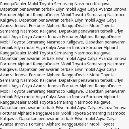
Rangga
Dealer Mobil Toyota Semarang Nasmoco Kaligawe,
Dapatkan penawaran terbaik Erlyn mobil Agya Calya Avanza Innova
Fortuner Alphard Rangga
Dealer Mobil Toyota Semarang Nasmoco
Kaligawe, Dapatkan penawaran terbaik Erlyn mobil Agya Calya
Avanza Innova Fortuner Alphard Rangga
Dealer Mobil Toyota
Semarang Nasmoco Kaligawe, Dapatkan penawaran terbaik Erlyn
mobil Agya Calya Avanza Innova Fortuner Alphard Rangga
Dealer
Mobil Toyota Semarang Nasmoco Kaligawe, Dapatkan penawaran
terbaik Erlyn mobil Agya Calya Avanza Innova Fortuner Alphard
Rangga
Dealer Mobil Toyota Semarang Nasmoco Kaligawe,
Dapatkan penawaran terbaik Erlyn mobil Agya Calya Avanza Innova
Fortuner Alphard Rangga
Dealer Mobil Toyota Semarang Nasmoco
Kaligawe, Dapatkan penawaran terbaik Erlyn mobil Agya Calya
Avanza Innova Fortuner Alphard Rangga
Dealer Mobil Toyota
Semarang Nasmoco Kaligawe, Dapatkan penawaran terbaik Erlyn
mobil Agya Calya Avanza Innova Fortuner Alphard Rangga
Dealer
Mobil Toyota Semarang Nasmoco Kaligawe, Dapatkan penawaran
terbaik Erlyn mobil Agya Calya Avanza Innova Fortuner Alphard
Rangga
Dealer Mobil Toyota Semarang Nasmoco Kaligawe,
Dapatkan penawaran terbaik Erlyn mobil Agya Calya Avanza Innova
Fortuner Alphard Rangga
Dealer Mobil Toyota Semarang Nasmoco
Kaligawe, Dapatkan penawaran terbaik Erlyn mobil Agya Calya
Avanza Innova Fortuner Alphard Rangga
Dealer Mobil Toyota