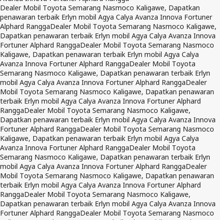
Dealer Mobil Toyota Semarang Nasmoco Kaligawe, Dapatkan
penawaran terbaik Erlyn mobil Agya Calya Avanza Innova Fortuner
Alphard Rangga
Dealer Mobil Toyota Semarang Nasmoco Kaligawe,
Dapatkan penawaran terbaik Erlyn mobil Agya Calya Avanza Innova
Fortuner Alphard Rangga
Dealer Mobil Toyota Semarang Nasmoco
Kaligawe, Dapatkan penawaran terbaik Erlyn mobil Agya Calya
Avanza Innova Fortuner Alphard Rangga
Dealer Mobil Toyota
Semarang Nasmoco Kaligawe, Dapatkan penawaran terbaik Erlyn
mobil Agya Calya Avanza Innova Fortuner Alphard Rangga
Dealer
Mobil Toyota Semarang Nasmoco Kaligawe, Dapatkan penawaran
terbaik Erlyn mobil Agya Calya Avanza Innova Fortuner Alphard
Rangga
Dealer Mobil Toyota Semarang Nasmoco Kaligawe,
Dapatkan penawaran terbaik Erlyn mobil Agya Calya Avanza Innova
Fortuner Alphard Rangga
Dealer Mobil Toyota Semarang Nasmoco
Kaligawe, Dapatkan penawaran terbaik Erlyn mobil Agya Calya
Avanza Innova Fortuner Alphard Rangga
Dealer Mobil Toyota
Semarang Nasmoco Kaligawe, Dapatkan penawaran terbaik Erlyn
mobil Agya Calya Avanza Innova Fortuner Alphard Rangga
Dealer
Mobil Toyota Semarang Nasmoco Kaligawe, Dapatkan penawaran
terbaik Erlyn mobil Agya Calya Avanza Innova Fortuner Alphard
Rangga
Dealer Mobil Toyota Semarang Nasmoco Kaligawe,
Dapatkan penawaran terbaik Erlyn mobil Agya Calya Avanza Innova
Fortuner Alphard Rangga
Dealer Mobil Toyota Semarang Nasmoco