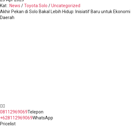
Kat
:
News
/
Toyota Solo
/
Uncategorized
Akhir Pekan di Solo Bakal Lebih Hidup: Inisiatif Baru untuk Ekonomi
Daerah
Jl. Raya Kaligawe Semarang No.5 Jawa Tengah
08112969069
Telepon
+628112969069
WhatsApp
Pricelist
Copyright Erlyn Queen