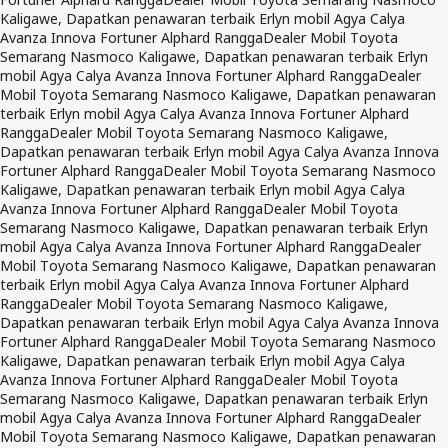
Kaligawe, Dapatkan penawaran terbaik Erlyn mobil Agya Calya
Avanza Innova Fortuner Alphard Rangga
Dealer Mobil Toyota
Semarang Nasmoco Kaligawe, Dapatkan penawaran terbaik Erlyn
mobil Agya Calya Avanza Innova Fortuner Alphard Rangga
Dealer
Mobil Toyota Semarang Nasmoco Kaligawe, Dapatkan penawaran
terbaik Erlyn mobil Agya Calya Avanza Innova Fortuner Alphard
Rangga
Dealer Mobil Toyota Semarang Nasmoco Kaligawe,
Dapatkan penawaran terbaik Erlyn mobil Agya Calya Avanza Innova
Fortuner Alphard Rangga
Dealer Mobil Toyota Semarang Nasmoco
Kaligawe, Dapatkan penawaran terbaik Erlyn mobil Agya Calya
Avanza Innova Fortuner Alphard Rangga
Dealer Mobil Toyota
Semarang Nasmoco Kaligawe, Dapatkan penawaran terbaik Erlyn
mobil Agya Calya Avanza Innova Fortuner Alphard Rangga
Dealer
Mobil Toyota Semarang Nasmoco Kaligawe, Dapatkan penawaran
terbaik Erlyn mobil Agya Calya Avanza Innova Fortuner Alphard
Rangga
Dealer Mobil Toyota Semarang Nasmoco Kaligawe,
Dapatkan penawaran terbaik Erlyn mobil Agya Calya Avanza Innova
Fortuner Alphard Rangga
Dealer Mobil Toyota Semarang Nasmoco
Kaligawe, Dapatkan penawaran terbaik Erlyn mobil Agya Calya
Avanza Innova Fortuner Alphard Rangga
Dealer Mobil Toyota
Semarang Nasmoco Kaligawe, Dapatkan penawaran terbaik Erlyn
mobil Agya Calya Avanza Innova Fortuner Alphard Rangga
Dealer
Mobil Toyota Semarang Nasmoco Kaligawe, Dapatkan penawaran