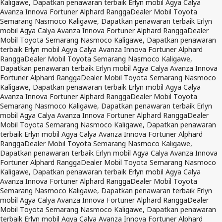
Kaligawe, Dapatkan penawaran terbaik Erlyn mobil Agya Calya
Avanza Innova Fortuner Alphard Rangga
Dealer Mobil Toyota
Semarang Nasmoco Kaligawe, Dapatkan penawaran terbaik Erlyn
mobil Agya Calya Avanza Innova Fortuner Alphard Rangga
Dealer
Mobil Toyota Semarang Nasmoco Kaligawe, Dapatkan penawaran
terbaik Erlyn mobil Agya Calya Avanza Innova Fortuner Alphard
Rangga
Dealer Mobil Toyota Semarang Nasmoco Kaligawe,
Dapatkan penawaran terbaik Erlyn mobil Agya Calya Avanza Innova
Fortuner Alphard Rangga
Dealer Mobil Toyota Semarang Nasmoco
Kaligawe, Dapatkan penawaran terbaik Erlyn mobil Agya Calya
Avanza Innova Fortuner Alphard Rangga
Dealer Mobil Toyota
Semarang Nasmoco Kaligawe, Dapatkan penawaran terbaik Erlyn
mobil Agya Calya Avanza Innova Fortuner Alphard Rangga
Dealer
Mobil Toyota Semarang Nasmoco Kaligawe, Dapatkan penawaran
terbaik Erlyn mobil Agya Calya Avanza Innova Fortuner Alphard
Rangga
Dealer Mobil Toyota Semarang Nasmoco Kaligawe,
Dapatkan penawaran terbaik Erlyn mobil Agya Calya Avanza Innova
Fortuner Alphard Rangga
Dealer Mobil Toyota Semarang Nasmoco
Kaligawe, Dapatkan penawaran terbaik Erlyn mobil Agya Calya
Avanza Innova Fortuner Alphard Rangga
Dealer Mobil Toyota
Semarang Nasmoco Kaligawe, Dapatkan penawaran terbaik Erlyn
mobil Agya Calya Avanza Innova Fortuner Alphard Rangga
Dealer
Mobil Toyota Semarang Nasmoco Kaligawe, Dapatkan penawaran
terbaik Erlyn mobil Agya Calya Avanza Innova Fortuner Alphard