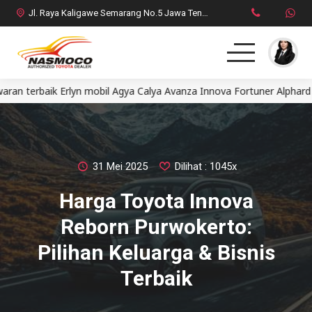
Jl. Raya Kaligawe Semarang No.5 Jawa Tengah
aik Erlyn mobil Agya Calya Avanza Innova Fortuner Alphard Rangg
Home
MPV
SUV
31 Mei 2025
Dilihat : 1045x
Harga Toyota Innova
HatchBack
Reborn Purwokerto:
Comercial
Pilihan Keluarga & Bisnis
Terbaik
Brosur Toyota
Social Media