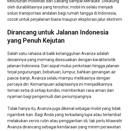
kebutuhan mobilitas dari Sabang sampai Merauke. Didukung
oleh durabilitasnya yang tersohor, mobil ini selalu menjadi
solusi transportasi andalan bagi rumah tangga di Indonesia,
cocok untuk perjalanan biasa maupun eksplorasi jalur ekstrem.
Dirancang untuk Jalanan Indonesia
yang Penuh Kejutan
Salah satu rahasia di balik ketangguhan Avanza adalah
desainnya yang memang disesuaikan dengan karakteristik
jalanan Indonesia. Dari aspal mulus perkotaan hingga jalanan
terjal pegunungan, bebatuan, lumpur, bahkan genangan air
pasca-banjir, Avanza selalu mampu melibasnya dengan
percaya diri. Kemampuan adaptasinya ini menjadikannya
teman setia di setiap kondisi, memberikan rasa aman dan
nyaman bagi pengemudi dan penumpangnya.
Tidak hanya itu, Avanza juga dikenal sebagai mobil yang tidak
ngambek-kan. Bagi Anda yang terkadang lupa atau terlambat
melakukan servis rutin atau penggantian oli, tak perlu khawatir.
Avanza dirancang sebagai kendaraan yang minim perawatan