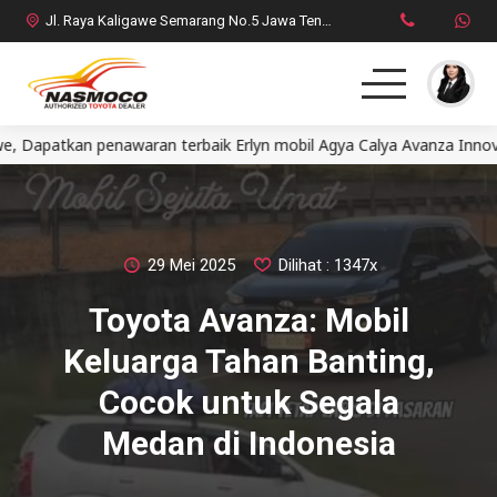
Jl. Raya Kaligawe Semarang No.5 Jawa Tengah
kan penawaran terbaik Erlyn mobil Agya Calya Avanza Innova Fort
Home
MPV
SUV
29 Mei 2025
Dilihat : 1347x
Toyota Avanza: Mobil
HatchBack
Keluarga Tahan Banting,
Comercial
Cocok untuk Segala
Medan di Indonesia
Brosur Toyota
Social Media