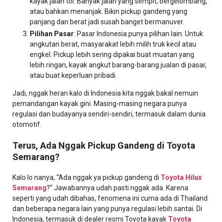
kayak jalan tol. Banyak jalan yang sempit, bergelombang,
atau bahkan menanjak. Bikin pickup gandeng yang
panjang dan berat jadi susah banget bermanuver.
Pilihan Pasar
: Pasar Indonesia punya pilihan lain. Untuk
angkutan berat, masyarakat lebih milih truk kecil atau
engkel. Pickup lebih sering dipakai buat muatan yang
lebih ringan, kayak angkut barang-barang jualan di pasar,
atau buat keperluan pribadi.
Jadi, nggak heran kalo di Indonesia kita nggak bakal nemuin
pemandangan kayak gini. Masing-masing negara punya
regulasi dan budayanya sendiri-sendiri, termasuk dalam dunia
otomotif.
Terus, Ada Nggak Pickup Gandeng di Toyota
Semarang?
Kalo lo nanya, “Ada nggak ya pickup gandeng di
Toyota Hilux
Semarang
?” Jawabannya udah pasti nggak ada. Karena
seperti yang udah dibahas, fenomena ini cuma ada di Thailand
dan beberapa negara lain yang punya regulasi lebih santai. Di
Indonesia, termasuk di dealer resmi Toyota kayak
Toyota