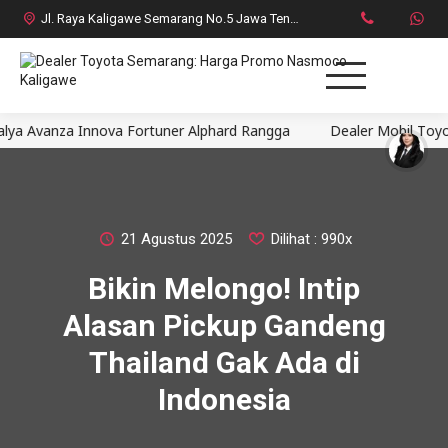
Jl. Raya Kaligawe Semarang No.5 Jawa Tengah
a Innova Fortuner Alphard Rangga
Dealer Mobil Toyota Semara
Home
MPV
SUV
21 Agustus 2025
Dilihat : 990x
Bikin Melongo! Intip
HatchBack
Alasan Pickup Gandeng
Comercial
Thailand Gak Ada di
Indonesia
Brosur Toyota
Social Media