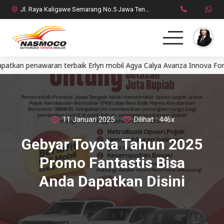
Jl. Raya Kaligawe Semarang No.5 Jawa Tengah
 penawaran terbaik Erlyn mobil Agya Calya Avanza Innova Fortuner
Home
MPV
SUV
11 Januari 2025
Dilihat : 446x
Gebyar Toyota Tahun 2025
HatchBack
Promo Fantastis Bisa
Comercial
Anda Dapatkan Disini
Brosur Toyota
Social Media