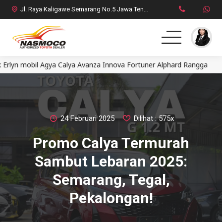
Jl. Raya Kaligawe Semarang No.5 Jawa Tengah
bil Agya Calya Avanza Innova Fortuner Alphard Rangga
Deale
Home
MPV
SUV
24 Februari 2025
Dilihat : 575x
Promo Calya Termurah
HatchBack
Sambut Lebaran 2025:
Comercial
Semarang, Tegal,
Pekalongan!
Brosur Toyota
Social Media