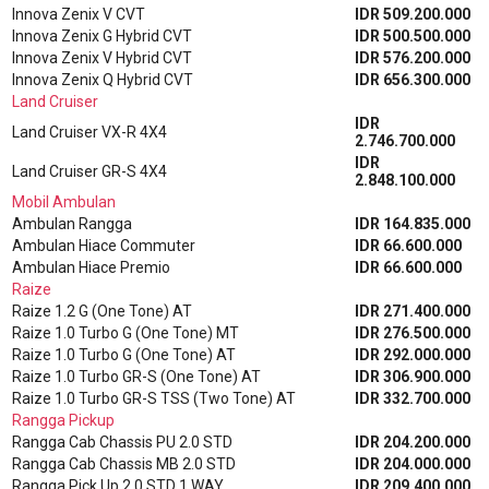
Innova Zenix V CVT
IDR 509.200.000
Innova Zenix G Hybrid CVT
IDR 500.500.000
Innova Zenix V Hybrid CVT
IDR 576.200.000
Innova Zenix Q Hybrid CVT
IDR 656.300.000
Land Cruiser
IDR
Land Cruiser VX-R 4X4
2.746.700.000
IDR
Land Cruiser GR-S 4X4
2.848.100.000
Mobil Ambulan
Ambulan Rangga
IDR 164.835.000
Ambulan Hiace Commuter
IDR 66.600.000
Ambulan Hiace Premio
IDR 66.600.000
Raize
Raize 1.2 G (One Tone) AT
IDR 271.400.000
Raize 1.0 Turbo G (One Tone) MT
IDR 276.500.000
Raize 1.0 Turbo G (One Tone) AT
IDR 292.000.000
Raize 1.0 Turbo GR-S (One Tone) AT
IDR 306.900.000
Raize 1.0 Turbo GR-S TSS (Two Tone) AT
IDR 332.700.000
Rangga Pickup
Rangga Cab Chassis PU 2.0 STD
IDR 204.200.000
Rangga Cab Chassis MB 2.0 STD
IDR 204.000.000
Rangga Pick Up 2.0 STD 1 WAY
IDR 209.400.000