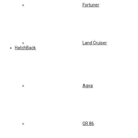
Fortuner
Land Cruiser
HatchBack
Agya
GR 86