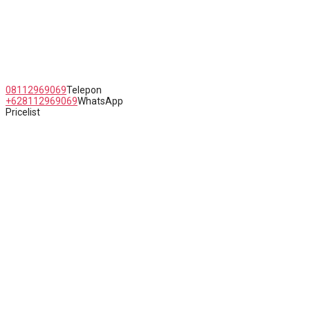
Jl. Raya Kaligawe Semarang No.5 Jawa Tengah
08112969069
Telepon
+628112969069
WhatsApp
Pricelist
Copyright Erlyn Queen