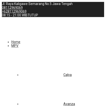
Jl. Raya Kaligawe Semarang No.5 Jawa Tengah
08112969069
+628112969069
08:15 - 21:00 WIB
TUTUP
Home
MPV
Calya
Avanza