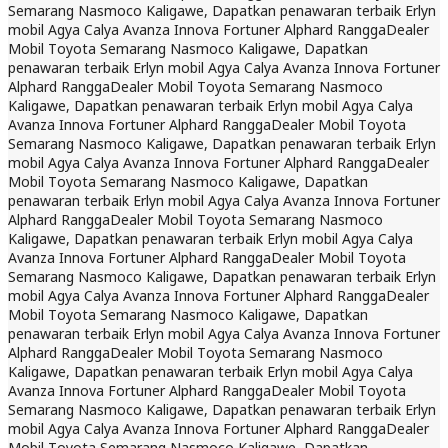
Semarang Nasmoco Kaligawe, Dapatkan penawaran terbaik Erlyn
mobil Agya Calya Avanza Innova Fortuner Alphard Rangga
Dealer
Mobil Toyota Semarang Nasmoco Kaligawe, Dapatkan
penawaran terbaik Erlyn mobil Agya Calya Avanza Innova Fortuner
Alphard Rangga
Dealer Mobil Toyota Semarang Nasmoco
Kaligawe, Dapatkan penawaran terbaik Erlyn mobil Agya Calya
Avanza Innova Fortuner Alphard Rangga
Dealer Mobil Toyota
Semarang Nasmoco Kaligawe, Dapatkan penawaran terbaik Erlyn
mobil Agya Calya Avanza Innova Fortuner Alphard Rangga
Dealer
Mobil Toyota Semarang Nasmoco Kaligawe, Dapatkan
penawaran terbaik Erlyn mobil Agya Calya Avanza Innova Fortuner
Alphard Rangga
Dealer Mobil Toyota Semarang Nasmoco
Kaligawe, Dapatkan penawaran terbaik Erlyn mobil Agya Calya
Avanza Innova Fortuner Alphard Rangga
Dealer Mobil Toyota
Semarang Nasmoco Kaligawe, Dapatkan penawaran terbaik Erlyn
mobil Agya Calya Avanza Innova Fortuner Alphard Rangga
Dealer
Mobil Toyota Semarang Nasmoco Kaligawe, Dapatkan
penawaran terbaik Erlyn mobil Agya Calya Avanza Innova Fortuner
Alphard Rangga
Dealer Mobil Toyota Semarang Nasmoco
Kaligawe, Dapatkan penawaran terbaik Erlyn mobil Agya Calya
Avanza Innova Fortuner Alphard Rangga
Dealer Mobil Toyota
Semarang Nasmoco Kaligawe, Dapatkan penawaran terbaik Erlyn
mobil Agya Calya Avanza Innova Fortuner Alphard Rangga
Dealer
Mobil Toyota Semarang Nasmoco Kaligawe, Dapatkan