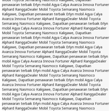
penawaran terbaik Erlyn mobil Agya Calya Avanza Innova Fortuner
Alphard Rangga
Dealer Mobil Toyota Semarang Nasmoco
Kaligawe, Dapatkan penawaran terbaik Erlyn mobil Agya Calya
Avanza Innova Fortuner Alphard Rangga
Dealer Mobil Toyota
Semarang Nasmoco Kaligawe, Dapatkan penawaran terbaik Erlyn
mobil Agya Calya Avanza Innova Fortuner Alphard Rangga
Dealer
Mobil Toyota Semarang Nasmoco Kaligawe, Dapatkan
penawaran terbaik Erlyn mobil Agya Calya Avanza Innova Fortuner
Alphard Rangga
Dealer Mobil Toyota Semarang Nasmoco
Kaligawe, Dapatkan penawaran terbaik Erlyn mobil Agya Calya
Avanza Innova Fortuner Alphard Rangga
Dealer Mobil Toyota
Semarang Nasmoco Kaligawe, Dapatkan penawaran terbaik Erlyn
mobil Agya Calya Avanza Innova Fortuner Alphard Rangga
Dealer
Mobil Toyota Semarang Nasmoco Kaligawe, Dapatkan
penawaran terbaik Erlyn mobil Agya Calya Avanza Innova Fortuner
Alphard Rangga
Dealer Mobil Toyota Semarang Nasmoco
Kaligawe, Dapatkan penawaran terbaik Erlyn mobil Agya Calya
Avanza Innova Fortuner Alphard Rangga
Dealer Mobil Toyota
Semarang Nasmoco Kaligawe, Dapatkan penawaran terbaik Erlyn
mobil Agya Calya Avanza Innova Fortuner Alphard Rangga
Dealer
Mobil Toyota Semarang Nasmoco Kaligawe, Dapatkan
penawaran terbaik Erlyn mobil Agya Calya Avanza Innova Fortuner
Alphard Rangga
Dealer Mobil Toyota Semarang Nasmoco