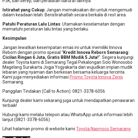
P3K, ban serep, dan peralatan darurat lainnya.
Istirahat yang Cukup
: Jangan memaksakan diri untuk mengemudi
dalam keadaan lelah. Beristirahatlah secara berkala di rest area.
Patuhi Peraturan Lalu Lintas
: Utamakan keselamatan dengan
mematuhi peraturan lalu lintas yang berlaku.
Kesimpulan
Jangan lewatkan kesempatan emas ini untuk memiliki Innova
Reborn dengan promo spesial “
Kredit Innova Reborn Semarang:
Cicilan Ringan 6 Juta, Gratis BBM Mudik 5 Juta!
“. Segera kunjungi
dealer Toyota kami di Semarang Tegal Pekalongan Solo Wonosobo
Magelang Surakarta Jogja Yogyakarta dan wujudkan impian mudik
lebaran yang nyaman dan berkesan bersama keluarga tercinta.
Kami juga menyediakan informasi
Promo Toyota Innova Zenix
Semarang.
Panggilan Tindakan (Call to Action): 0821-3378-6056
Kunjungi dealer kami sekarang juga untuk mendapatkan penawaran
terbaik!
Hubungi kami melalui telepon atau WhatsApp untuk informasi lebih
lanjut (0821-3378-6056)
Lihat halaman promo di website kami
Toyota Nasmoco Semarang
.