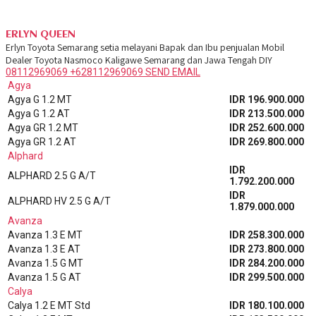
ERLYN QUEEN
Erlyn Toyota Semarang setia melayani Bapak dan Ibu penjualan Mobil
Dealer Toyota Nasmoco Kaligawe Semarang dan Jawa Tengah DIY
08112969069
+628112969069
SEND EMAIL
Agya
Agya G 1.2 MT
IDR 196.900.000
Agya G 1.2 AT
IDR 213.500.000
Agya GR 1.2 MT
IDR 252.600.000
Agya GR 1.2 AT
IDR 269.800.000
Alphard
IDR
ALPHARD 2.5 G A/T
1.792.200.000
IDR
ALPHARD HV 2.5 G A/T
1.879.000.000
Avanza
Avanza 1.3 E MT
IDR 258.300.000
Avanza 1.3 E AT
IDR 273.800.000
Avanza 1.5 G MT
IDR 284.200.000
Avanza 1.5 G AT
IDR 299.500.000
Calya
Calya 1.2 E MT Std
IDR 180.100.000