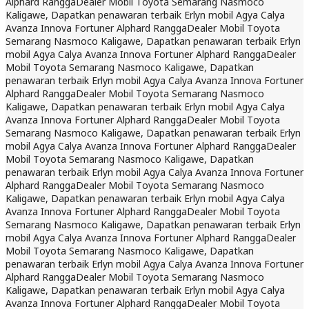
Alphard Rangga
Dealer Mobil Toyota Semarang Nasmoco
Kaligawe, Dapatkan penawaran terbaik Erlyn mobil Agya Calya
Avanza Innova Fortuner Alphard Rangga
Dealer Mobil Toyota
Semarang Nasmoco Kaligawe, Dapatkan penawaran terbaik Erlyn
mobil Agya Calya Avanza Innova Fortuner Alphard Rangga
Dealer
Mobil Toyota Semarang Nasmoco Kaligawe, Dapatkan
penawaran terbaik Erlyn mobil Agya Calya Avanza Innova Fortuner
Alphard Rangga
Dealer Mobil Toyota Semarang Nasmoco
Kaligawe, Dapatkan penawaran terbaik Erlyn mobil Agya Calya
Avanza Innova Fortuner Alphard Rangga
Dealer Mobil Toyota
Semarang Nasmoco Kaligawe, Dapatkan penawaran terbaik Erlyn
mobil Agya Calya Avanza Innova Fortuner Alphard Rangga
Dealer
Mobil Toyota Semarang Nasmoco Kaligawe, Dapatkan
penawaran terbaik Erlyn mobil Agya Calya Avanza Innova Fortuner
Alphard Rangga
Dealer Mobil Toyota Semarang Nasmoco
Kaligawe, Dapatkan penawaran terbaik Erlyn mobil Agya Calya
Avanza Innova Fortuner Alphard Rangga
Dealer Mobil Toyota
Semarang Nasmoco Kaligawe, Dapatkan penawaran terbaik Erlyn
mobil Agya Calya Avanza Innova Fortuner Alphard Rangga
Dealer
Mobil Toyota Semarang Nasmoco Kaligawe, Dapatkan
penawaran terbaik Erlyn mobil Agya Calya Avanza Innova Fortuner
Alphard Rangga
Dealer Mobil Toyota Semarang Nasmoco
Kaligawe, Dapatkan penawaran terbaik Erlyn mobil Agya Calya
Avanza Innova Fortuner Alphard Rangga
Dealer Mobil Toyota