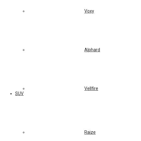
Voxy
Alphard
Vellfire
SUV
Raize