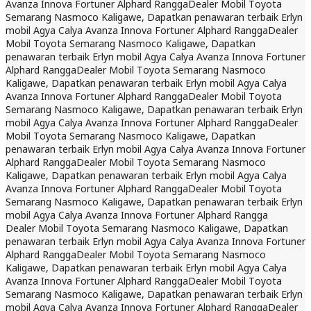
Avanza Innova Fortuner Alphard Rangga
Dealer Mobil Toyota
Semarang Nasmoco Kaligawe, Dapatkan penawaran terbaik Erlyn
mobil Agya Calya Avanza Innova Fortuner Alphard Rangga
Dealer
Mobil Toyota Semarang Nasmoco Kaligawe, Dapatkan
penawaran terbaik Erlyn mobil Agya Calya Avanza Innova Fortuner
Alphard Rangga
Dealer Mobil Toyota Semarang Nasmoco
Kaligawe, Dapatkan penawaran terbaik Erlyn mobil Agya Calya
Avanza Innova Fortuner Alphard Rangga
Dealer Mobil Toyota
Semarang Nasmoco Kaligawe, Dapatkan penawaran terbaik Erlyn
mobil Agya Calya Avanza Innova Fortuner Alphard Rangga
Dealer
Mobil Toyota Semarang Nasmoco Kaligawe, Dapatkan
penawaran terbaik Erlyn mobil Agya Calya Avanza Innova Fortuner
Alphard Rangga
Dealer Mobil Toyota Semarang Nasmoco
Kaligawe, Dapatkan penawaran terbaik Erlyn mobil Agya Calya
Avanza Innova Fortuner Alphard Rangga
Dealer Mobil Toyota
Semarang Nasmoco Kaligawe, Dapatkan penawaran terbaik Erlyn
mobil Agya Calya Avanza Innova Fortuner Alphard Rangga
Dealer Mobil Toyota Semarang Nasmoco Kaligawe, Dapatkan
penawaran terbaik Erlyn mobil Agya Calya Avanza Innova Fortuner
Alphard Rangga
Dealer Mobil Toyota Semarang Nasmoco
Kaligawe, Dapatkan penawaran terbaik Erlyn mobil Agya Calya
Avanza Innova Fortuner Alphard Rangga
Dealer Mobil Toyota
Semarang Nasmoco Kaligawe, Dapatkan penawaran terbaik Erlyn
mobil Agya Calya Avanza Innova Fortuner Alphard Rangga
Dealer