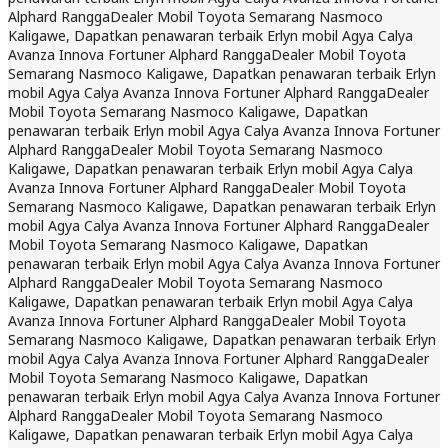
Alphard Rangga
Dealer Mobil Toyota Semarang Nasmoco
Kaligawe, Dapatkan penawaran terbaik Erlyn mobil Agya Calya
Avanza Innova Fortuner Alphard Rangga
Dealer Mobil Toyota
Semarang Nasmoco Kaligawe, Dapatkan penawaran terbaik Erlyn
mobil Agya Calya Avanza Innova Fortuner Alphard Rangga
Dealer
Mobil Toyota Semarang Nasmoco Kaligawe, Dapatkan
penawaran terbaik Erlyn mobil Agya Calya Avanza Innova Fortuner
Alphard Rangga
Dealer Mobil Toyota Semarang Nasmoco
Kaligawe, Dapatkan penawaran terbaik Erlyn mobil Agya Calya
Avanza Innova Fortuner Alphard Rangga
Dealer Mobil Toyota
Semarang Nasmoco Kaligawe, Dapatkan penawaran terbaik Erlyn
mobil Agya Calya Avanza Innova Fortuner Alphard Rangga
Dealer
Mobil Toyota Semarang Nasmoco Kaligawe, Dapatkan
penawaran terbaik Erlyn mobil Agya Calya Avanza Innova Fortuner
Alphard Rangga
Dealer Mobil Toyota Semarang Nasmoco
Kaligawe, Dapatkan penawaran terbaik Erlyn mobil Agya Calya
Avanza Innova Fortuner Alphard Rangga
Dealer Mobil Toyota
Semarang Nasmoco Kaligawe, Dapatkan penawaran terbaik Erlyn
mobil Agya Calya Avanza Innova Fortuner Alphard Rangga
Dealer
Mobil Toyota Semarang Nasmoco Kaligawe, Dapatkan
penawaran terbaik Erlyn mobil Agya Calya Avanza Innova Fortuner
Alphard Rangga
Dealer Mobil Toyota Semarang Nasmoco
Kaligawe, Dapatkan penawaran terbaik Erlyn mobil Agya Calya