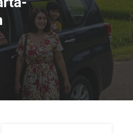
arta-
n