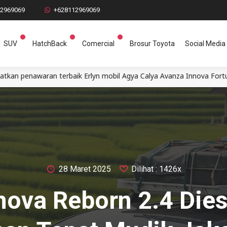
12969069
+628112969069
SUV
HatchBack
Comercial
Brosur Toyota
Social Media
aik Erlyn mobil Agya Calya Avanza Innova Fortuner Alphard Rangg
28 Maret 2025
Dilihat : 1426x
nova Reborn 2.4 Dies