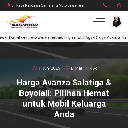
Jl. Raya Kaligawe Semarang No.5 Jawa Tengah
atkan penawaran terbaik Erlyn mobil Agya Calya Avanza Innova Fo
Home
MPV
SUV
1 Juni 2025
Dilihat : 1145x
Harga Avanza Salatiga &
HatchBack
Boyolali: Pilihan Hemat
Comercial
untuk Mobil Keluarga
Anda
Brosur Toyota
Social Media