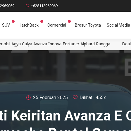
12969069
+628112969069
SUV
HatchBack
Comercial
Brosur Toyota
Social Media
 Innova Fortuner Alphard Rangga
Dealer Mobil Toyota Semara
25 Februari 2025
Dilihat : 455x
ti Keiritan Avanza E 