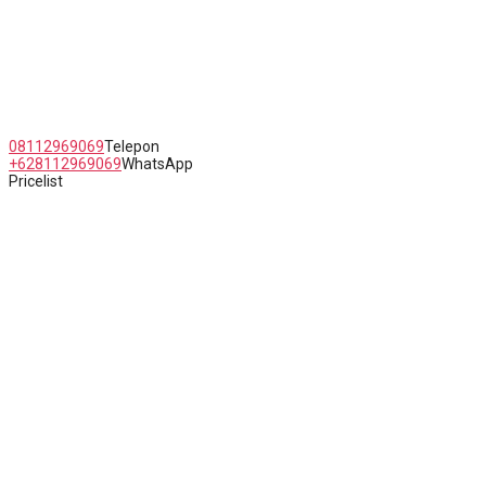
Jl. Raya Kaligawe Semarang No.5 Jawa Tengah
08112969069
Telepon
+628112969069
WhatsApp
Pricelist
Copyright Erlyn Queen