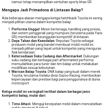
namun tetap menampilkan sentuhan sporty khas GR.
Mengapa Jadi Primadona di Lintasan Balap?
Ada beberapa alasan mengapa ketiga hatchback Toyota ini sering
menjadi pilihan utama dalam kompetisi balap:
Performa Unggul
: Mesin bertenaga, handling yang presisi,
dan sistem penggerak yang mumpuni (terutama pada Yaris
GR) memberikan keunggulan kompetitif di lintasan.
Daya Tahan dan Keandalan
: Reputasi Toyota sebagai
produsen mobil yang bandel membuat mobil-mobil ini
menjadi pilihan yang tepat untuk kompetisi yang menguras
fisik kendaraan.
Ketersediaan Suku Cadang dan Aftermarket
: Dukungan
suku cadang dan berbagai part aftermarket performa
memudahkan para tuner dan tim balap untuk melakukan
modifikasi sesuai kebutuhan.
Warisan Balap Toyota
: DNA balap yang kuat dalam merek
Toyota, terutama melalui divisi Gazoo Racing, memberikan
kepercayaan dan prestise bagi para penggunanya di dunia
motorsport.
Ketiga mobil ini seringkali terlihat dalam berbagai jenis
kompetisi balap, mulai dari:
Time Attac
k: Menguji kecepatan mobil dalam mencatatkan
waktu tercepat di sirkuit.