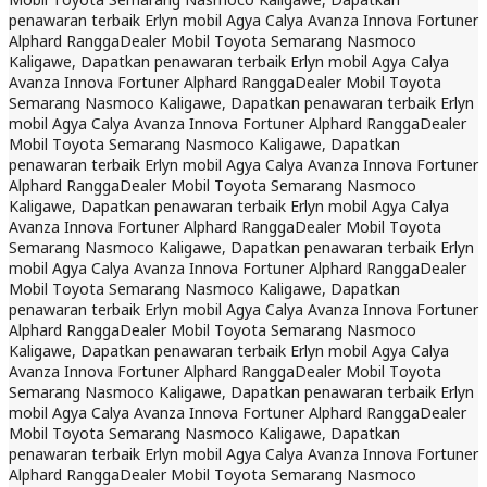
penawaran terbaik Erlyn mobil Agya Calya Avanza Innova Fortuner
Alphard Rangga
Dealer Mobil Toyota Semarang Nasmoco
Kaligawe, Dapatkan penawaran terbaik Erlyn mobil Agya Calya
Avanza Innova Fortuner Alphard Rangga
Dealer Mobil Toyota
Semarang Nasmoco Kaligawe, Dapatkan penawaran terbaik Erlyn
mobil Agya Calya Avanza Innova Fortuner Alphard Rangga
Dealer
Mobil Toyota Semarang Nasmoco Kaligawe, Dapatkan
penawaran terbaik Erlyn mobil Agya Calya Avanza Innova Fortuner
Alphard Rangga
Dealer Mobil Toyota Semarang Nasmoco
Kaligawe, Dapatkan penawaran terbaik Erlyn mobil Agya Calya
Avanza Innova Fortuner Alphard Rangga
Dealer Mobil Toyota
Semarang Nasmoco Kaligawe, Dapatkan penawaran terbaik Erlyn
mobil Agya Calya Avanza Innova Fortuner Alphard Rangga
Dealer
Mobil Toyota Semarang Nasmoco Kaligawe, Dapatkan
penawaran terbaik Erlyn mobil Agya Calya Avanza Innova Fortuner
Alphard Rangga
Dealer Mobil Toyota Semarang Nasmoco
Kaligawe, Dapatkan penawaran terbaik Erlyn mobil Agya Calya
Avanza Innova Fortuner Alphard Rangga
Dealer Mobil Toyota
Semarang Nasmoco Kaligawe, Dapatkan penawaran terbaik Erlyn
mobil Agya Calya Avanza Innova Fortuner Alphard Rangga
Dealer
Mobil Toyota Semarang Nasmoco Kaligawe, Dapatkan
penawaran terbaik Erlyn mobil Agya Calya Avanza Innova Fortuner
Alphard Rangga
Dealer Mobil Toyota Semarang Nasmoco