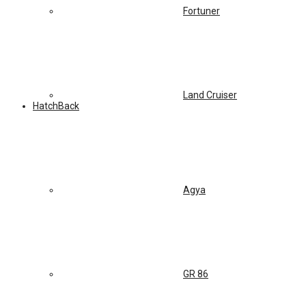
Fortuner
Land Cruiser
HatchBack
Agya
GR 86