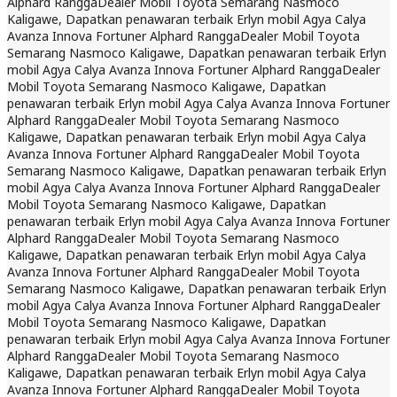
Alphard Rangga
Dealer Mobil Toyota Semarang Nasmoco
Kaligawe, Dapatkan penawaran terbaik Erlyn mobil Agya Calya
Avanza Innova Fortuner Alphard Rangga
Dealer Mobil Toyota
Semarang Nasmoco Kaligawe, Dapatkan penawaran terbaik Erlyn
mobil Agya Calya Avanza Innova Fortuner Alphard Rangga
Dealer
Mobil Toyota Semarang Nasmoco Kaligawe, Dapatkan
penawaran terbaik Erlyn mobil Agya Calya Avanza Innova Fortuner
Alphard Rangga
Dealer Mobil Toyota Semarang Nasmoco
Kaligawe, Dapatkan penawaran terbaik Erlyn mobil Agya Calya
Avanza Innova Fortuner Alphard Rangga
Dealer Mobil Toyota
Semarang Nasmoco Kaligawe, Dapatkan penawaran terbaik Erlyn
mobil Agya Calya Avanza Innova Fortuner Alphard Rangga
Dealer
Mobil Toyota Semarang Nasmoco Kaligawe, Dapatkan
penawaran terbaik Erlyn mobil Agya Calya Avanza Innova Fortuner
Alphard Rangga
Dealer Mobil Toyota Semarang Nasmoco
Kaligawe, Dapatkan penawaran terbaik Erlyn mobil Agya Calya
Avanza Innova Fortuner Alphard Rangga
Dealer Mobil Toyota
Semarang Nasmoco Kaligawe, Dapatkan penawaran terbaik Erlyn
mobil Agya Calya Avanza Innova Fortuner Alphard Rangga
Dealer
Mobil Toyota Semarang Nasmoco Kaligawe, Dapatkan
penawaran terbaik Erlyn mobil Agya Calya Avanza Innova Fortuner
Alphard Rangga
Dealer Mobil Toyota Semarang Nasmoco
Kaligawe, Dapatkan penawaran terbaik Erlyn mobil Agya Calya
Avanza Innova Fortuner Alphard Rangga
Dealer Mobil Toyota