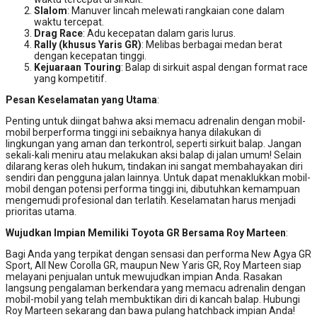
Slalom
: Manuver lincah melewati rangkaian cone dalam
waktu tercepat.
Drag Race
: Adu kecepatan dalam garis lurus.
Rally (khusus Yaris GR)
: Melibas berbagai medan berat
dengan kecepatan tinggi.
Kejuaraan Touring
: Balap di sirkuit aspal dengan format race
yang kompetitif.
Pesan Keselamatan yang Utama
:
Penting untuk diingat bahwa aksi memacu adrenalin dengan mobil-
mobil berperforma tinggi ini sebaiknya hanya dilakukan di
lingkungan yang aman dan terkontrol, seperti sirkuit balap. Jangan
sekali-kali meniru atau melakukan aksi balap di jalan umum! Selain
dilarang keras oleh hukum, tindakan ini sangat membahayakan diri
sendiri dan pengguna jalan lainnya. Untuk dapat menaklukkan mobil-
mobil dengan potensi performa tinggi ini, dibutuhkan kemampuan
mengemudi profesional dan terlatih. Keselamatan harus menjadi
prioritas utama.
Wujudkan Impian Memiliki Toyota GR Bersama Roy Marteen
:
Bagi Anda yang terpikat dengan sensasi dan performa New Agya GR
Sport, All New Corolla GR, maupun New Yaris GR, Roy Marteen siap
melayani penjualan untuk mewujudkan impian Anda. Rasakan
langsung pengalaman berkendara yang memacu adrenalin dengan
mobil-mobil yang telah membuktikan diri di kancah balap. Hubungi
Roy Marteen sekarang dan bawa pulang hatchback impian Anda!