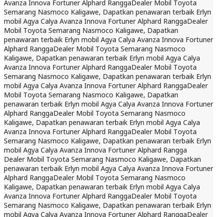
Avanza Innova Fortuner Alphard Rangga
Dealer Mobil Toyota
Semarang Nasmoco Kaligawe, Dapatkan penawaran terbaik Erlyn
mobil Agya Calya Avanza Innova Fortuner Alphard Rangga
Dealer
Mobil Toyota Semarang Nasmoco Kaligawe, Dapatkan
penawaran terbaik Erlyn mobil Agya Calya Avanza Innova Fortuner
Alphard Rangga
Dealer Mobil Toyota Semarang Nasmoco
Kaligawe, Dapatkan penawaran terbaik Erlyn mobil Agya Calya
Avanza Innova Fortuner Alphard Rangga
Dealer Mobil Toyota
Semarang Nasmoco Kaligawe, Dapatkan penawaran terbaik Erlyn
mobil Agya Calya Avanza Innova Fortuner Alphard Rangga
Dealer
Mobil Toyota Semarang Nasmoco Kaligawe, Dapatkan
penawaran terbaik Erlyn mobil Agya Calya Avanza Innova Fortuner
Alphard Rangga
Dealer Mobil Toyota Semarang Nasmoco
Kaligawe, Dapatkan penawaran terbaik Erlyn mobil Agya Calya
Avanza Innova Fortuner Alphard Rangga
Dealer Mobil Toyota
Semarang Nasmoco Kaligawe, Dapatkan penawaran terbaik Erlyn
mobil Agya Calya Avanza Innova Fortuner Alphard Rangga
Dealer Mobil Toyota Semarang Nasmoco Kaligawe, Dapatkan
penawaran terbaik Erlyn mobil Agya Calya Avanza Innova Fortuner
Alphard Rangga
Dealer Mobil Toyota Semarang Nasmoco
Kaligawe, Dapatkan penawaran terbaik Erlyn mobil Agya Calya
Avanza Innova Fortuner Alphard Rangga
Dealer Mobil Toyota
Semarang Nasmoco Kaligawe, Dapatkan penawaran terbaik Erlyn
mobil Agya Calya Avanza Innova Fortuner Alphard Rangga
Dealer