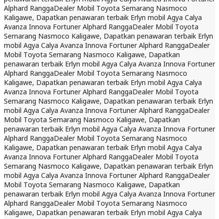
Alphard Rangga
Dealer Mobil Toyota Semarang Nasmoco
Kaligawe, Dapatkan penawaran terbaik Erlyn mobil Agya Calya
Avanza Innova Fortuner Alphard Rangga
Dealer Mobil Toyota
Semarang Nasmoco Kaligawe, Dapatkan penawaran terbaik Erlyn
mobil Agya Calya Avanza Innova Fortuner Alphard Rangga
Dealer
Mobil Toyota Semarang Nasmoco Kaligawe, Dapatkan
penawaran terbaik Erlyn mobil Agya Calya Avanza Innova Fortuner
Alphard Rangga
Dealer Mobil Toyota Semarang Nasmoco
Kaligawe, Dapatkan penawaran terbaik Erlyn mobil Agya Calya
Avanza Innova Fortuner Alphard Rangga
Dealer Mobil Toyota
Semarang Nasmoco Kaligawe, Dapatkan penawaran terbaik Erlyn
mobil Agya Calya Avanza Innova Fortuner Alphard Rangga
Dealer
Mobil Toyota Semarang Nasmoco Kaligawe, Dapatkan
penawaran terbaik Erlyn mobil Agya Calya Avanza Innova Fortuner
Alphard Rangga
Dealer Mobil Toyota Semarang Nasmoco
Kaligawe, Dapatkan penawaran terbaik Erlyn mobil Agya Calya
Avanza Innova Fortuner Alphard Rangga
Dealer Mobil Toyota
Semarang Nasmoco Kaligawe, Dapatkan penawaran terbaik Erlyn
mobil Agya Calya Avanza Innova Fortuner Alphard Rangga
Dealer
Mobil Toyota Semarang Nasmoco Kaligawe, Dapatkan
penawaran terbaik Erlyn mobil Agya Calya Avanza Innova Fortuner
Alphard Rangga
Dealer Mobil Toyota Semarang Nasmoco
Kaligawe, Dapatkan penawaran terbaik Erlyn mobil Agya Calya