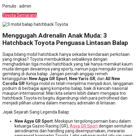
Penulis : admin
Toyota Semarang
Menggugah Adrenalin Anak Muda: 3
Hatchback Toyota Penguasa Lintasan Balap
Siapa bilang mobil hatchback hanya sekadar kendaraan perkotaan
yang ringkas? Toyota membuktikan sebaliknya dengan
menghadirkan tiga model hatchback yang tak hanya memikat kaum
muda dengan desainnya yang sporty, namun juga mengukir prestasi
gemilang di dunia balap. Jangan pernah anggap remeh
ketangguhan
New Agya GR Sport
,
New Yaris GR
, dan
All New
Corolla GR
! Ketiga mobil ini telah menjelma menjadi ikon, langganan
podium di berbagai ajang kompetisi balap, baik di kancah nasional
maupun internasional. Mari kita selami lebih dalam mengapa trio
hatchback Toyota ini begitu digandrungi oleh para petrolhead dan
menjadi pilihan utama dalam memacu adrenalin di lintasan.
Jejak Sejarah Sang Legenda Balap:
New Agya GR Sport
: Meskipun tergolong pemain baru dalam
keluarga Gazoo Racing (GR),
Agya GR Sport
dengan sentuhan
aerodinamis dan handling yang disempurnakan, mewarisi
semangat kompetisi Toyota. Lahir sebagai mobil city car yang