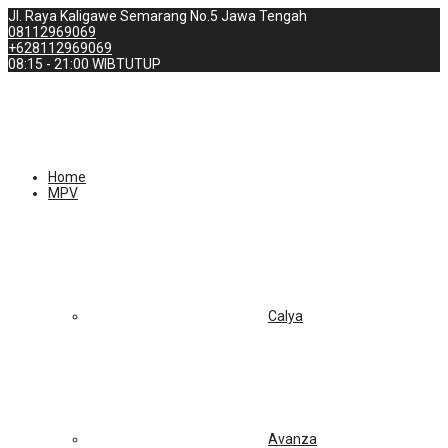
Jl. Raya Kaligawe Semarang No.5 Jawa Tengah
08112969069
+628112969069
08:15 - 21:00 WIB
TUTUP
Home
MPV
Calya
Avanza