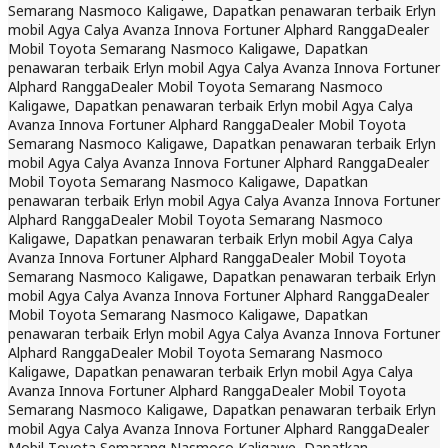
Semarang Nasmoco Kaligawe, Dapatkan penawaran terbaik Erlyn
mobil Agya Calya Avanza Innova Fortuner Alphard Rangga
Dealer
Mobil Toyota Semarang Nasmoco Kaligawe, Dapatkan
penawaran terbaik Erlyn mobil Agya Calya Avanza Innova Fortuner
Alphard Rangga
Dealer Mobil Toyota Semarang Nasmoco
Kaligawe, Dapatkan penawaran terbaik Erlyn mobil Agya Calya
Avanza Innova Fortuner Alphard Rangga
Dealer Mobil Toyota
Semarang Nasmoco Kaligawe, Dapatkan penawaran terbaik Erlyn
mobil Agya Calya Avanza Innova Fortuner Alphard Rangga
Dealer
Mobil Toyota Semarang Nasmoco Kaligawe, Dapatkan
penawaran terbaik Erlyn mobil Agya Calya Avanza Innova Fortuner
Alphard Rangga
Dealer Mobil Toyota Semarang Nasmoco
Kaligawe, Dapatkan penawaran terbaik Erlyn mobil Agya Calya
Avanza Innova Fortuner Alphard Rangga
Dealer Mobil Toyota
Semarang Nasmoco Kaligawe, Dapatkan penawaran terbaik Erlyn
mobil Agya Calya Avanza Innova Fortuner Alphard Rangga
Dealer
Mobil Toyota Semarang Nasmoco Kaligawe, Dapatkan
penawaran terbaik Erlyn mobil Agya Calya Avanza Innova Fortuner
Alphard Rangga
Dealer Mobil Toyota Semarang Nasmoco
Kaligawe, Dapatkan penawaran terbaik Erlyn mobil Agya Calya
Avanza Innova Fortuner Alphard Rangga
Dealer Mobil Toyota
Semarang Nasmoco Kaligawe, Dapatkan penawaran terbaik Erlyn
mobil Agya Calya Avanza Innova Fortuner Alphard Rangga
Dealer
Mobil Toyota Semarang Nasmoco Kaligawe, Dapatkan