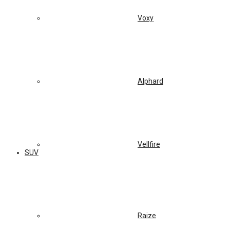
Voxy
Alphard
Vellfire
SUV
Raize