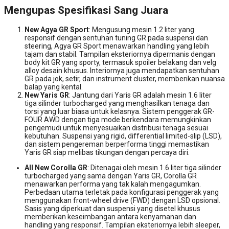
Mengupas Spesifikasi Sang Juara
New Agya GR Sport
: Mengusung mesin 1.2 liter yang
responsif dengan sentuhan tuning GR pada suspensi dan
steering, Agya GR Sport menawarkan handling yang lebih
tajam dan stabil. Tampilan eksteriornya dipermanis dengan
body kit GR yang sporty, termasuk spoiler belakang dan velg
alloy desain khusus. Interiornya juga mendapatkan sentuhan
GR pada jok, setir, dan instrument cluster, memberikan nuansa
balap yang kental.
New Yaris GR
: Jantung dari Yaris GR adalah mesin 1.6 liter
tiga silinder turbocharged yang menghasilkan tenaga dan
torsi yang luar biasa untuk kelasnya. Sistem penggerak GR-
FOUR AWD dengan tiga mode berkendara memungkinkan
pengemudi untuk menyesuaikan distribusi tenaga sesuai
kebutuhan. Suspensi yang rigid, differential limited-slip (LSD),
dan sistem pengereman berperforma tinggi memastikan
Yaris GR siap melibas tikungan dengan percaya diri.
All New Corolla GR
: Ditenagai oleh mesin 1.6 liter tiga silinder
turbocharged yang sama dengan Yaris GR, Corolla GR
menawarkan performa yang tak kalah mengagumkan.
Perbedaan utama terletak pada konfigurasi penggerak yang
menggunakan front-wheel drive (FWD) dengan LSD opsional.
Sasis yang diperkuat dan suspensi yang disetel khusus
memberikan keseimbangan antara kenyamanan dan
handling yang responsif. Tampilan eksteriornya lebih sleeper,