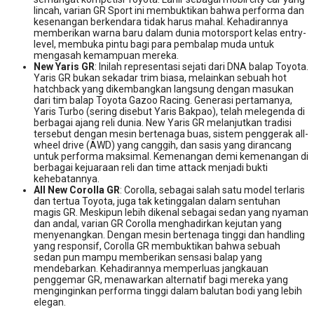
lincah, varian GR Sport ini membuktikan bahwa performa dan
kesenangan berkendara tidak harus mahal. Kehadirannya
memberikan warna baru dalam dunia motorsport kelas entry-
level, membuka pintu bagi para pembalap muda untuk
mengasah kemampuan mereka.
New Yaris GR
: Inilah representasi sejati dari DNA balap Toyota.
Yaris GR bukan sekadar trim biasa, melainkan sebuah hot
hatchback yang dikembangkan langsung dengan masukan
dari tim balap Toyota Gazoo Racing. Generasi pertamanya,
Yaris Turbo (sering disebut Yaris Bakpao), telah melegenda di
berbagai ajang reli dunia. New Yaris GR melanjutkan tradisi
tersebut dengan mesin bertenaga buas, sistem penggerak all-
wheel drive (AWD) yang canggih, dan sasis yang dirancang
untuk performa maksimal. Kemenangan demi kemenangan di
berbagai kejuaraan reli dan time attack menjadi bukti
kehebatannya.
All New Corolla GR
: Corolla, sebagai salah satu model terlaris
dan tertua Toyota, juga tak ketinggalan dalam sentuhan
magis GR. Meskipun lebih dikenal sebagai sedan yang nyaman
dan andal, varian GR Corolla menghadirkan kejutan yang
menyenangkan. Dengan mesin bertenaga tinggi dan handling
yang responsif, Corolla GR membuktikan bahwa sebuah
sedan pun mampu memberikan sensasi balap yang
mendebarkan. Kehadirannya memperluas jangkauan
penggemar GR, menawarkan alternatif bagi mereka yang
menginginkan performa tinggi dalam balutan bodi yang lebih
elegan.