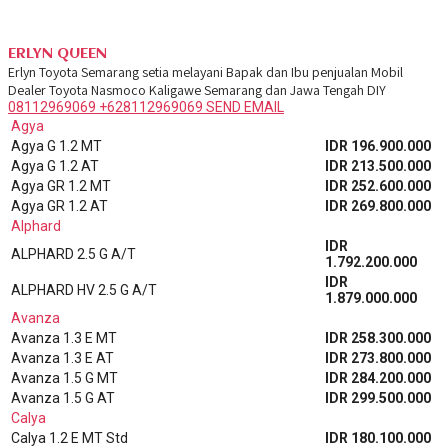
ERLYN QUEEN
Erlyn Toyota Semarang setia melayani Bapak dan Ibu penjualan Mobil
Dealer Toyota Nasmoco Kaligawe Semarang dan Jawa Tengah DIY
08112969069
+628112969069
SEND EMAIL
Agya
Agya G 1.2 MT
IDR 196.900.000
Agya G 1.2 AT
IDR 213.500.000
Agya GR 1.2 MT
IDR 252.600.000
Agya GR 1.2 AT
IDR 269.800.000
Alphard
IDR
ALPHARD 2.5 G A/T
1.792.200.000
IDR
ALPHARD HV 2.5 G A/T
1.879.000.000
Avanza
Avanza 1.3 E MT
IDR 258.300.000
Avanza 1.3 E AT
IDR 273.800.000
Avanza 1.5 G MT
IDR 284.200.000
Avanza 1.5 G AT
IDR 299.500.000
Calya
Calya 1.2 E MT Std
IDR 180.100.000