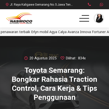
Jl. Raya Kaligawe Semarang No.5 Jawa Tengah
an terbaik Erlyn mobil Agya Calya Avanza Innova Fortuner Alphard
Home
MPV
SUV
20 Agustus 2025
Dilihat : 834x
Toyota Semarang:
HatchBack
Bongkar Rahasia Traction
Comercial
Control, Cara Kerja & Tips
Penggunaan
Brosur Toyota
Social Media