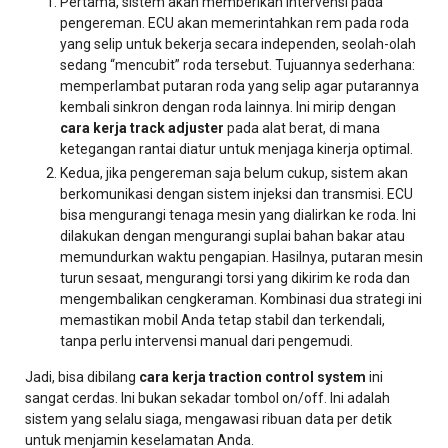
Pertama, sistem akan memberikan intervensi pada
pengereman. ECU akan memerintahkan rem pada roda
yang selip untuk bekerja secara independen, seolah-olah
sedang “mencubit” roda tersebut. Tujuannya sederhana:
memperlambat putaran roda yang selip agar putarannya
kembali sinkron dengan roda lainnya. Ini mirip dengan
cara kerja track adjuster
pada alat berat, di mana
ketegangan rantai diatur untuk menjaga kinerja optimal.
Kedua, jika pengereman saja belum cukup, sistem akan
berkomunikasi dengan sistem injeksi dan transmisi. ECU
bisa mengurangi tenaga mesin yang dialirkan ke roda. Ini
dilakukan dengan mengurangi suplai bahan bakar atau
memundurkan waktu pengapian. Hasilnya, putaran mesin
turun sesaat, mengurangi torsi yang dikirim ke roda dan
mengembalikan cengkeraman. Kombinasi dua strategi ini
memastikan mobil Anda tetap stabil dan terkendali,
tanpa perlu intervensi manual dari pengemudi.
Jadi, bisa dibilang
cara kerja traction control system
ini
sangat cerdas. Ini bukan sekadar tombol on/off. Ini adalah
sistem yang selalu siaga, mengawasi ribuan data per detik
untuk menjamin keselamatan Anda.