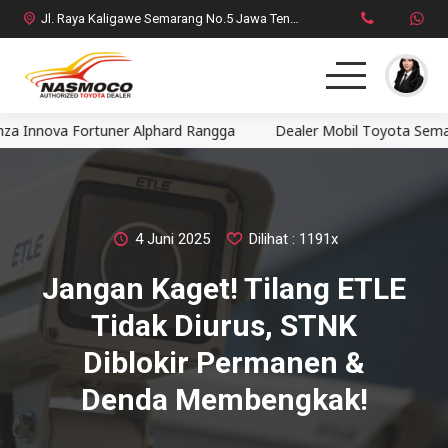
Jl. Raya Kaligawe Semarang No.5 Jawa Tengah
ova Fortuner Alphard Rangga
Dealer Mobil Toyota Semarang Na
Home
MPV
SUV
4 Juni 2025
Dilihat : 1191x
Jangan Kaget! Tilang ETLE
HatchBack
Tidak Diurus, STNK
Comercial
Diblokir Permanen &
Denda Membengkak!
Brosur Toyota
Social Media