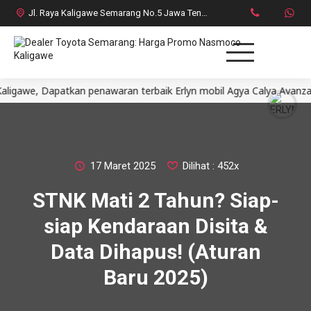
Jl. Raya Kaligawe Semarang No.5 Jawa Tengah
e, Dapatkan penawaran terbaik Erlyn mobil Agya Calya Avanza Inn
Home
MPV
SUV
17 Maret 2025
Dilihat : 452x
STNK Mati 2 Tahun? Siap-
HatchBack
siap Kendaraan Disita &
Comercial
Data Dihapus! (Aturan
Baru 2025)
Brosur Toyota
Social Media