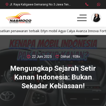
Jl. Raya Kaligawe Semarang No.5 Jawa Tengah
nawaran terbaik Erlyn mobil Agya Calya Avanza Innova Fortuner A
Home
MPV
SUV
22 Juni 2025
Dilihat : 938x
Mengungkap Sejarah Setir
HatchBack
Kanan Indonesia: Bukan
Comercial
Sekadar Kebiasaan!
Brosur Toyota
Social Media