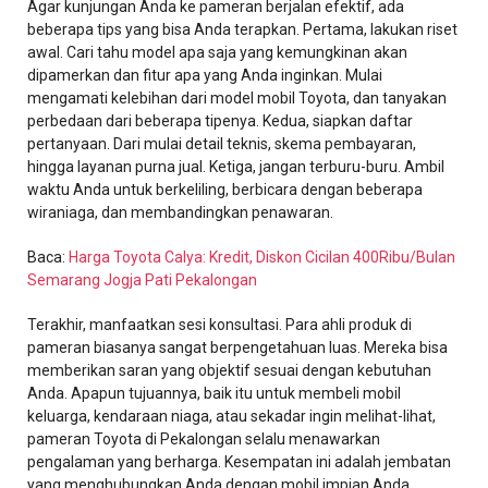
Agar kunjungan Anda ke pameran berjalan efektif, ada
beberapa tips yang bisa Anda terapkan. Pertama, lakukan riset
awal. Cari tahu model apa saja yang kemungkinan akan
dipamerkan dan fitur apa yang Anda inginkan. Mulai
mengamati kelebihan dari model mobil Toyota, dan tanyakan
perbedaan dari beberapa tipenya. Kedua, siapkan daftar
pertanyaan. Dari mulai detail teknis, skema pembayaran,
hingga layanan purna jual. Ketiga, jangan terburu-buru. Ambil
waktu Anda untuk berkeliling, berbicara dengan beberapa
wiraniaga, dan membandingkan penawaran.
Baca:
Harga Toyota Calya: Kredit, Diskon Cicilan 400Ribu/Bulan
Semarang Jogja Pati Pekalongan
Terakhir, manfaatkan sesi konsultasi. Para ahli produk di
pameran biasanya sangat berpengetahuan luas. Mereka bisa
memberikan saran yang objektif sesuai dengan kebutuhan
Anda. Apapun tujuannya, baik itu untuk membeli mobil
keluarga, kendaraan niaga, atau sekadar ingin melihat-lihat,
pameran Toyota di Pekalongan selalu menawarkan
pengalaman yang berharga. Kesempatan ini adalah jembatan
yang menghubungkan Anda dengan mobil impian Anda,