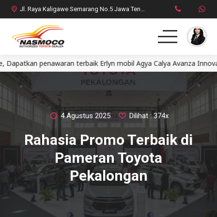
Jl. Raya Kaligawe Semarang No.5 Jawa Tengah
an penawaran terbaik Erlyn mobil Agya Calya Avanza Innova Fortu
Home
MPV
SUV
4 Agustus 2025
Dilihat : 374x
Rahasia Promo Terbaik di
HatchBack
Pameran Toyota
Comercial
Pekalongan
Brosur Toyota
Social Media