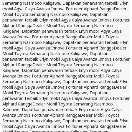
Semarang Nasmoco Kaligawe, Dapatkan penawaran terbaik Erlyn
mobil Agya Calya Avanza Innova Fortuner Alphard Rangga
Dealer
Mobil Toyota Semarang Nasmoco Kaligawe, Dapatkan
penawaran terbaik Erlyn mobil Agya Calya Avanza Innova Fortuner
Alphard Rangga
Dealer Mobil Toyota Semarang Nasmoco
Kaligawe, Dapatkan penawaran terbaik Erlyn mobil Agya Calya
Avanza Innova Fortuner Alphard Rangga
Dealer Mobil Toyota
Semarang Nasmoco Kaligawe, Dapatkan penawaran terbaik Erlyn
mobil Agya Calya Avanza Innova Fortuner Alphard Rangga
Dealer
Mobil Toyota Semarang Nasmoco Kaligawe, Dapatkan
penawaran terbaik Erlyn mobil Agya Calya Avanza Innova Fortuner
Alphard Rangga
Dealer Mobil Toyota Semarang Nasmoco
Kaligawe, Dapatkan penawaran terbaik Erlyn mobil Agya Calya
Avanza Innova Fortuner Alphard Rangga
Dealer Mobil Toyota
Semarang Nasmoco Kaligawe, Dapatkan penawaran terbaik Erlyn
mobil Agya Calya Avanza Innova Fortuner Alphard Rangga
Dealer
Mobil Toyota Semarang Nasmoco Kaligawe, Dapatkan
penawaran terbaik Erlyn mobil Agya Calya Avanza Innova Fortuner
Alphard Rangga
Dealer Mobil Toyota Semarang Nasmoco
Kaligawe, Dapatkan penawaran terbaik Erlyn mobil Agya Calya
Avanza Innova Fortuner Alphard Rangga
Dealer Mobil Toyota
Semarang Nasmoco Kaligawe, Dapatkan penawaran terbaik Erlyn
mobil Agya Calya Avanza Innova Fortuner Alphard Rangga
Dealer
Mobil Toyota Semarang Nasmoco Kaligawe, Dapatkan