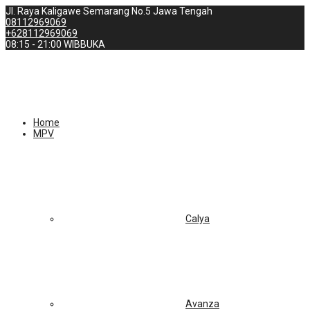
Jl. Raya Kaligawe Semarang No.5 Jawa Tengah
08112969069
+628112969069
08:15 - 21:00 WIB
BUKA
Home
MPV
Calya
Avanza