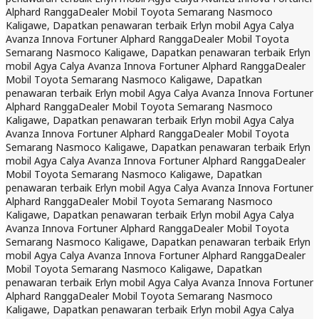
Alphard Rangga
Dealer Mobil Toyota Semarang Nasmoco
Kaligawe, Dapatkan penawaran terbaik Erlyn mobil Agya Calya
Avanza Innova Fortuner Alphard Rangga
Dealer Mobil Toyota
Semarang Nasmoco Kaligawe, Dapatkan penawaran terbaik Erlyn
mobil Agya Calya Avanza Innova Fortuner Alphard Rangga
Dealer
Mobil Toyota Semarang Nasmoco Kaligawe, Dapatkan
penawaran terbaik Erlyn mobil Agya Calya Avanza Innova Fortuner
Alphard Rangga
Dealer Mobil Toyota Semarang Nasmoco
Kaligawe, Dapatkan penawaran terbaik Erlyn mobil Agya Calya
Avanza Innova Fortuner Alphard Rangga
Dealer Mobil Toyota
Semarang Nasmoco Kaligawe, Dapatkan penawaran terbaik Erlyn
mobil Agya Calya Avanza Innova Fortuner Alphard Rangga
Dealer
Mobil Toyota Semarang Nasmoco Kaligawe, Dapatkan
penawaran terbaik Erlyn mobil Agya Calya Avanza Innova Fortuner
Alphard Rangga
Dealer Mobil Toyota Semarang Nasmoco
Kaligawe, Dapatkan penawaran terbaik Erlyn mobil Agya Calya
Avanza Innova Fortuner Alphard Rangga
Dealer Mobil Toyota
Semarang Nasmoco Kaligawe, Dapatkan penawaran terbaik Erlyn
mobil Agya Calya Avanza Innova Fortuner Alphard Rangga
Dealer
Mobil Toyota Semarang Nasmoco Kaligawe, Dapatkan
penawaran terbaik Erlyn mobil Agya Calya Avanza Innova Fortuner
Alphard Rangga
Dealer Mobil Toyota Semarang Nasmoco
Kaligawe, Dapatkan penawaran terbaik Erlyn mobil Agya Calya