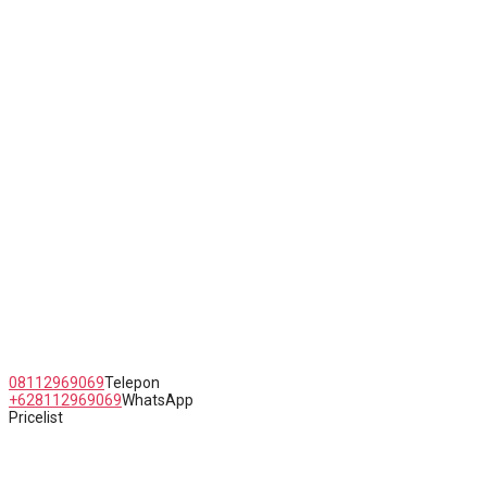
Jl. Raya Kaligawe Semarang No.5 Jawa Tengah
08112969069
Telepon
+628112969069
WhatsApp
Pricelist
Copyright Erlyn Queen