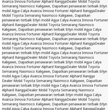
Avanza Innova Fortuner Alphard Rangga
Dealer Mobil Toyota
Semarang Nasmoco Kaligawe, Dapatkan penawaran terbaik Erlyn
mobil Agya Calya Avanza Innova Fortuner Alphard Rangga
Dealer
Mobil Toyota Semarang Nasmoco Kaligawe, Dapatkan
penawaran terbaik Erlyn mobil Agya Calya Avanza Innova Fortuner
Alphard Rangga
Dealer Mobil Toyota Semarang Nasmoco
Kaligawe, Dapatkan penawaran terbaik Erlyn mobil Agya Calya
Avanza Innova Fortuner Alphard Rangga
Dealer Mobil Toyota
Semarang Nasmoco Kaligawe, Dapatkan penawaran terbaik Erlyn
mobil Agya Calya Avanza Innova Fortuner Alphard Rangga
Dealer
Mobil Toyota Semarang Nasmoco Kaligawe, Dapatkan
penawaran terbaik Erlyn mobil Agya Calya Avanza Innova Fortuner
Alphard Rangga
Dealer Mobil Toyota Semarang Nasmoco
Kaligawe, Dapatkan penawaran terbaik Erlyn mobil Agya Calya
Avanza Innova Fortuner Alphard Rangga
Dealer Mobil Toyota
Semarang Nasmoco Kaligawe, Dapatkan penawaran terbaik Erlyn
mobil Agya Calya Avanza Innova Fortuner Alphard Rangga
Dealer Mobil Toyota Semarang Nasmoco Kaligawe, Dapatkan
penawaran terbaik Erlyn mobil Agya Calya Avanza Innova Fortuner
Alphard Rangga
Dealer Mobil Toyota Semarang Nasmoco
Kaligawe, Dapatkan penawaran terbaik Erlyn mobil Agya Calya
Avanza Innova Fortuner Alphard Rangga
Dealer Mobil Toyota
Semarang Nasmoco Kaligawe, Dapatkan penawaran terbaik Erlyn
mobil Agya Calya Avanza Innova Fortuner Alphard Rangga
Dealer