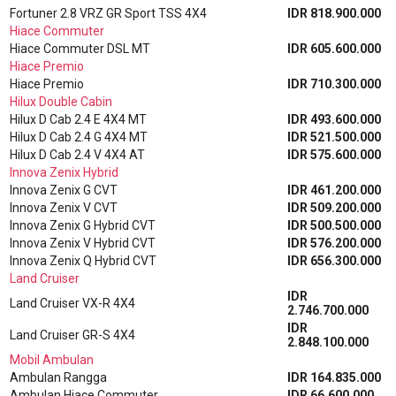
Fortuner 2.8 VRZ GR Sport TSS 4X4
IDR 818.900.000
Hiace Commuter
Hiace Commuter DSL MT
IDR 605.600.000
Hiace Premio
Hiace Premio
IDR 710.300.000
Hilux Double Cabin
Hilux D Cab 2.4 E 4X4 MT
IDR 493.600.000
Hilux D Cab 2.4 G 4X4 MT
IDR 521.500.000
Hilux D Cab 2.4 V 4X4 AT
IDR 575.600.000
Innova Zenix Hybrid
Innova Zenix G CVT
IDR 461.200.000
Innova Zenix V CVT
IDR 509.200.000
Innova Zenix G Hybrid CVT
IDR 500.500.000
Innova Zenix V Hybrid CVT
IDR 576.200.000
Innova Zenix Q Hybrid CVT
IDR 656.300.000
Land Cruiser
IDR
Land Cruiser VX-R 4X4
2.746.700.000
IDR
Land Cruiser GR-S 4X4
2.848.100.000
Mobil Ambulan
Ambulan Rangga
IDR 164.835.000
Ambulan Hiace Commuter
IDR 66.600.000