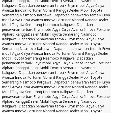
Alphard Rangga
Dealer Mobil Toyota Semarang Nasmoco
Kaligawe, Dapatkan penawaran terbaik Erlyn mobil Agya Calya
Avanza Innova Fortuner Alphard Rangga
Dealer Mobil Toyota
Semarang Nasmoco Kaligawe, Dapatkan penawaran terbaik Erlyn
mobil Agya Calya Avanza Innova Fortuner Alphard Rangga
Dealer
Mobil Toyota Semarang Nasmoco Kaligawe, Dapatkan
penawaran terbaik Erlyn mobil Agya Calya Avanza Innova Fortuner
Alphard Rangga
Dealer Mobil Toyota Semarang Nasmoco
Kaligawe, Dapatkan penawaran terbaik Erlyn mobil Agya Calya
Avanza Innova Fortuner Alphard Rangga
Dealer Mobil Toyota
Semarang Nasmoco Kaligawe, Dapatkan penawaran terbaik Erlyn
mobil Agya Calya Avanza Innova Fortuner Alphard Rangga
Dealer
Mobil Toyota Semarang Nasmoco Kaligawe, Dapatkan
penawaran terbaik Erlyn mobil Agya Calya Avanza Innova Fortuner
Alphard Rangga
Dealer Mobil Toyota Semarang Nasmoco
Kaligawe, Dapatkan penawaran terbaik Erlyn mobil Agya Calya
Avanza Innova Fortuner Alphard Rangga
Dealer Mobil Toyota
Semarang Nasmoco Kaligawe, Dapatkan penawaran terbaik Erlyn
mobil Agya Calya Avanza Innova Fortuner Alphard Rangga
Dealer
Mobil Toyota Semarang Nasmoco Kaligawe, Dapatkan
penawaran terbaik Erlyn mobil Agya Calya Avanza Innova Fortuner
Alphard Rangga
Dealer Mobil Toyota Semarang Nasmoco
Kaligawe, Dapatkan penawaran terbaik Erlyn mobil Agya Calya
Avanza Innova Fortuner Alphard Rangga
Dealer Mobil Toyota