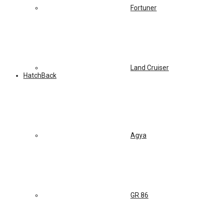
Fortuner
Land Cruiser
HatchBack
Agya
GR 86