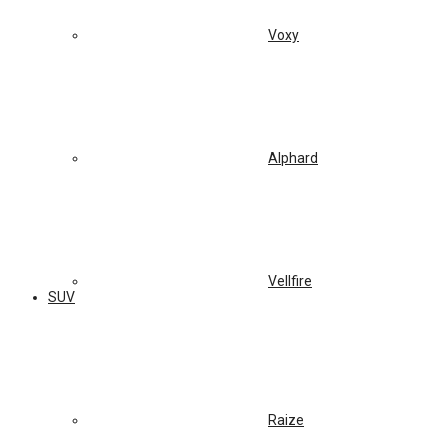
Voxy
Alphard
Vellfire
SUV
Raize