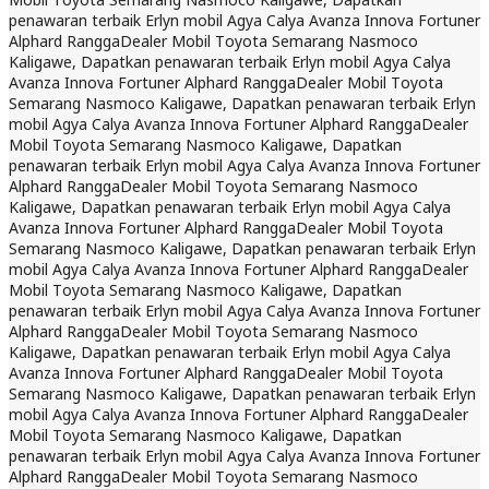
penawaran terbaik Erlyn mobil Agya Calya Avanza Innova Fortuner
Alphard Rangga
Dealer Mobil Toyota Semarang Nasmoco
Kaligawe, Dapatkan penawaran terbaik Erlyn mobil Agya Calya
Avanza Innova Fortuner Alphard Rangga
Dealer Mobil Toyota
Semarang Nasmoco Kaligawe, Dapatkan penawaran terbaik Erlyn
mobil Agya Calya Avanza Innova Fortuner Alphard Rangga
Dealer
Mobil Toyota Semarang Nasmoco Kaligawe, Dapatkan
penawaran terbaik Erlyn mobil Agya Calya Avanza Innova Fortuner
Alphard Rangga
Dealer Mobil Toyota Semarang Nasmoco
Kaligawe, Dapatkan penawaran terbaik Erlyn mobil Agya Calya
Avanza Innova Fortuner Alphard Rangga
Dealer Mobil Toyota
Semarang Nasmoco Kaligawe, Dapatkan penawaran terbaik Erlyn
mobil Agya Calya Avanza Innova Fortuner Alphard Rangga
Dealer
Mobil Toyota Semarang Nasmoco Kaligawe, Dapatkan
penawaran terbaik Erlyn mobil Agya Calya Avanza Innova Fortuner
Alphard Rangga
Dealer Mobil Toyota Semarang Nasmoco
Kaligawe, Dapatkan penawaran terbaik Erlyn mobil Agya Calya
Avanza Innova Fortuner Alphard Rangga
Dealer Mobil Toyota
Semarang Nasmoco Kaligawe, Dapatkan penawaran terbaik Erlyn
mobil Agya Calya Avanza Innova Fortuner Alphard Rangga
Dealer
Mobil Toyota Semarang Nasmoco Kaligawe, Dapatkan
penawaran terbaik Erlyn mobil Agya Calya Avanza Innova Fortuner
Alphard Rangga
Dealer Mobil Toyota Semarang Nasmoco