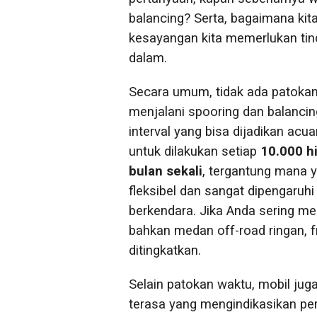
balancing? Serta, bagaimana kit
kesayangan kita memerlukan tind
dalam.
Secara umum, tidak ada patokan
menjalani spooring dan balanci
interval yang bisa dijadikan acu
untuk dilakukan setiap
10.000 h
bulan sekali
, tergantung mana ya
fleksibel dan sangat dipengaruhi 
berkendara. Jika Anda sering meli
bahkan medan off-road ringan, f
ditingkatkan.
Selain patokan waktu, mobil jug
terasa yang mengindikasikan per