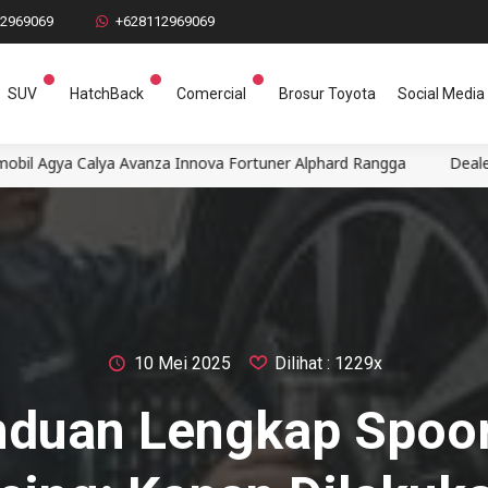
12969069
+628112969069
SUV
HatchBack
Comercial
Brosur Toyota
Social Media
anza Innova Fortuner Alphard Rangga
Dealer Mobil Toyota Sem
10 Mei 2025
Dilihat : 1229x
duan Lengkap Spoo