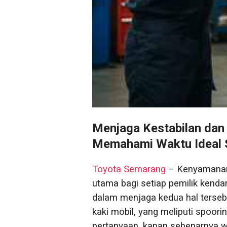
Menjaga Kestabilan dan
Memahami Waktu Ideal S
Toyota Semarang
– Kenyamanan 
utama bagi setiap pemilik kenda
dalam menjaga kedua hal tersebu
kaki mobil, yang meliputi spoori
pertanyaan, kapan sebenarnya w