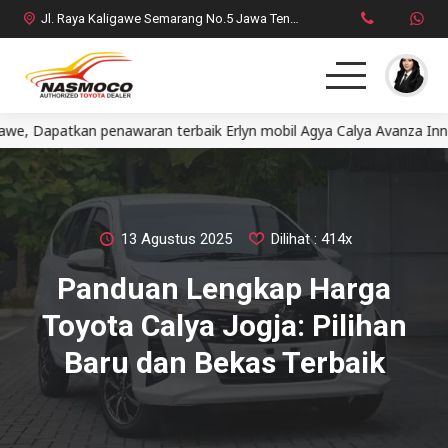
Jl. Raya Kaligawe Semarang No.5 Jawa Tengah
tkan penawaran terbaik Erlyn mobil Agya Calya Avanza Innova Fort
Home
MPV
SUV
13 Agustus 2025
Dilihat : 414x
Panduan Lengkap Harga
HatchBack
Toyota Calya Jogja: Pilihan
Comercial
Baru dan Bekas Terbaik
Brosur Toyota
Social Media