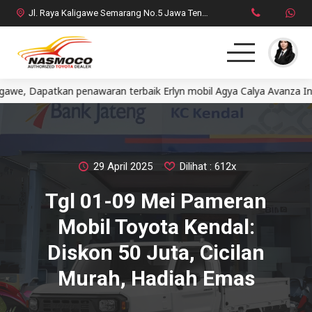
Jl. Raya Kaligawe Semarang No.5 Jawa Tengah
apatkan penawaran terbaik Erlyn mobil Agya Calya Avanza Innova 
Home
MPV
SUV
29 April 2025
Dilihat : 612x
Tgl 01-09 Mei Pameran
HatchBack
Mobil Toyota Kendal:
Comercial
Diskon 50 Juta, Cicilan
Murah, Hadiah Emas
Brosur Toyota
Social Media