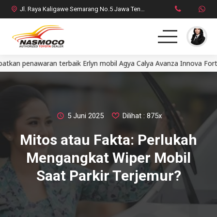
Jl. Raya Kaligawe Semarang No.5 Jawa Tengah
nawaran terbaik Erlyn mobil Agya Calya Avanza Innova Fortuner A
Home
MPV
SUV
5 Juni 2025
Dilihat : 875x
Mitos atau Fakta: Perlukah
HatchBack
Mengangkat Wiper Mobil
Comercial
Saat Parkir Terjemur?
Brosur Toyota
Social Media