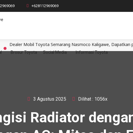
12969069
+628112969069
r Mobil Toyota Semarang Nasmoco Kaligawe, Dapatkan penawaran te
l
Brosur Toyota
Social Media
Informasi Toyota
3 Agustus 2025
Dilihat : 1056x
gisi Radiator dengan