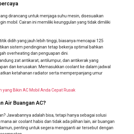
rpercaya
 yang dirancang untuk menjaga suhu mesin, disesuaikan
n mobil. Cairan ini memiliki keunggulan yang tidak dimiliki
 titik didih yang jauh lebih tinggi, biasanya mencapai 125
stikan sistem pendinginan tetap bekerja optimal bahkan
ah overheating dan penguapan dini.
ndung zat antikarat, antilumpur, dan antikerak yang
endapan dan kerusakan. Memasukkan coolant ke dalam jadwal
atkan ketahanan radiator serta memperpanjang umur
an yang Bikin AC Mobil Anda Cepat Rusak
n Air Buangan AC?
an? Jawabannya adalah bisa, tetapi hanya sebagai solusi
mana air coolant habis dan tidak ada pilihan lain, air buangan
amun, penting untuk segera mengganti air tersebut dengan