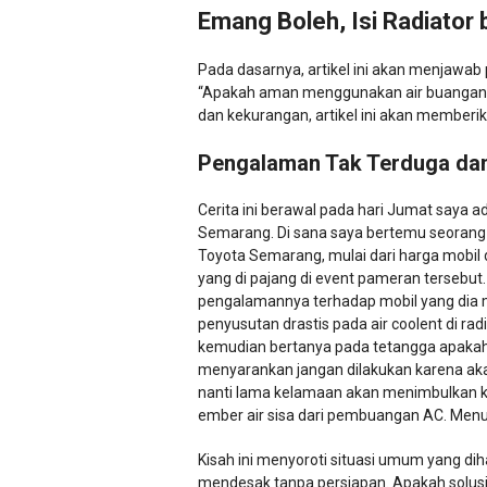
Emang Boleh, Isi Radiator 
Pada dasarnya, artikel ini akan menjawab 
“Apakah aman menggunakan air buangan A
dan kekurangan, artikel ini akan member
Pengalaman Tak Terduga dan
Cerita ini berawal pada hari Jumat saya a
Semarang. Di sana saya bertemu seorang
Toyota Semarang, mulai dari harga mobil d
yang di pajang di event pameran tersebu
pengalamannya terhadap mobil yang dia mi
penyusutan drastis pada air coolent di radi
kemudian bertanya pada tetangga apakah a
menyarankan jangan dilakukan karena aka
nanti lama kelamaan akan menimbulkan ka
ember air sisa dari pembuangan AC. Menur
Kisah ini menyoroti situasi umum yang di
mendesak tanpa persiapan. Apakah solusi