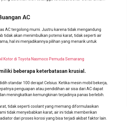
 Buangan AC
kas AC tergolong murni. Justru karena tidak mengandung
b tidak akan menimbulkan potensi karat, tidak seperti air
a, hal ini menjadikannya pilihan yang menarik untuk
bil Kotor di Toyota Nasmoco Pemuda Semarang
iliki beberapa keterbatasan krusial.
 didih standar 100 derajat Celsius. Ketika mesin mobil bekerja,
epatnya penguapan atau pendidihan air sisa dari AC dapat
 dan meningkatkan kemungkinan terjadinya panas berlebih.
karat, tidak seperti coolant yang memang diformulasikan
ami tidak menyebabkan karat, air ini tidak memberikan
ator dari proses korosi yang bisa terjadi akibat faktor lain.