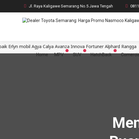
Jl. Raya Kaligawe Semarang No.5 Jawa Tengah
081
obil Agya Calya Avanza Innova Fortuner Alphard Rangga
Deale
Home
MPV
SUV
HatchBack
Comercia
Men