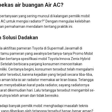
bekas air buangan Air AC?
pertanyaan yang sering muncul di kalangan pemilik mobil:
C untuk mengisi radiator?” Dengan mengulas kelebihan
ikan pemahaman mendalam tentang praktik ini.
 Solusi Dadakan
da aktifitas pameran Toyota di Supermall Javamall di
 tamu pameran yang awalnya bertanya-tanya Promo Mobil
an bertanya spesifikasi mobil Toyota Innova Zenix Hybrid
t. Setelah berbicara panjang konsumen menceritakan
liki. Ceritanya begini, konsumen tersebut telah mengalami
ator tersebut, karena kejadian yang terjadi secara tiba-tiba,
man kita isi air radiator memakai air kran biasa. Tetangga
n menyebabkan karat pada radiator, sayang radiatornya
rat dikemudian hari. Lalu tetangga tersebut mengambil se-
utnya lebih aman dan tidak beresiko.
hadapi banyak pemilik mobil: menghadapi masalah teknis
 yang diberikan oleh tetangga tersebut benar-benar aman?