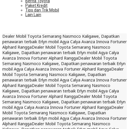
Berita Toyota
Paket Kredit
Tips dan Trik Mobil
Lain Lain
Dealer Mobil Toyota Semarang Nasmoco Kaligawe, Dapatkan
penawaran terbaik Erlyn mobil Agya Calya Avanza Innova Fortuner
Alphard Rangga
Dealer Mobil Toyota Semarang Nasmoco
Kaligawe, Dapatkan penawaran terbaik Erlyn mobil Agya Calya
Avanza Innova Fortuner Alphard Rangga
Dealer Mobil Toyota
Semarang Nasmoco Kaligawe, Dapatkan penawaran terbaik Erlyn
mobil Agya Calya Avanza Innova Fortuner Alphard Rangga
Dealer
Mobil Toyota Semarang Nasmoco Kaligawe, Dapatkan
penawaran terbaik Erlyn mobil Agya Calya Avanza Innova Fortuner
Alphard Rangga
Dealer Mobil Toyota Semarang Nasmoco
Kaligawe, Dapatkan penawaran terbaik Erlyn mobil Agya Calya
Avanza Innova Fortuner Alphard Rangga
Dealer Mobil Toyota
Semarang Nasmoco Kaligawe, Dapatkan penawaran terbaik Erlyn
mobil Agya Calya Avanza Innova Fortuner Alphard Rangga
Dealer
Mobil Toyota Semarang Nasmoco Kaligawe, Dapatkan
penawaran terbaik Erlyn mobil Agya Calya Avanza Innova Fortuner
Alphard Rangga
Dealer Mobil Toyota Semarang Nasmoco