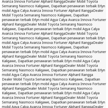
Avanza Innova Fortuner Alphard Rangga
Dealer Mobil Toyota
Semarang Nasmoco Kaligawe, Dapatkan penawaran terbaik Erlyn
mobil Agya Calya Avanza Innova Fortuner Alphard Rangga
Dealer
Mobil Toyota Semarang Nasmoco Kaligawe, Dapatkan
penawaran terbaik Erlyn mobil Agya Calya Avanza Innova Fortuner
Alphard Rangga
Dealer Mobil Toyota Semarang Nasmoco
Kaligawe, Dapatkan penawaran terbaik Erlyn mobil Agya Calya
Avanza Innova Fortuner Alphard Rangga
Dealer Mobil Toyota
Semarang Nasmoco Kaligawe, Dapatkan penawaran terbaik Erlyn
mobil Agya Calya Avanza Innova Fortuner Alphard Rangga
Dealer
Mobil Toyota Semarang Nasmoco Kaligawe, Dapatkan
penawaran terbaik Erlyn mobil Agya Calya Avanza Innova Fortuner
Alphard Rangga
Dealer Mobil Toyota Semarang Nasmoco
Kaligawe, Dapatkan penawaran terbaik Erlyn mobil Agya Calya
Avanza Innova Fortuner Alphard Rangga
Dealer Mobil Toyota
Semarang Nasmoco Kaligawe, Dapatkan penawaran terbaik Erlyn
mobil Agya Calya Avanza Innova Fortuner Alphard Rangga
Dealer Mobil Toyota Semarang Nasmoco Kaligawe, Dapatkan
penawaran terbaik Erlyn mobil Agya Calya Avanza Innova Fortuner
Alphard Rangga
Dealer Mobil Toyota Semarang Nasmoco
Kaligawe, Dapatkan penawaran terbaik Erlyn mobil Agya Calya
Avanza Innova Fortuner Alphard Rangga
Dealer Mobil Toyota
Semarang Nasmoco Kaligawe, Dapatkan penawaran terbaik Erlyn
mobil Agya Calya Avanza Innova Fortuner Alphard Rangga
Dealer