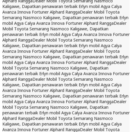
Alphard Rangga
Dealer Mobil Toyota Semarang Nasmoco
Kaligawe, Dapatkan penawaran terbaik Erlyn mobil Agya Calya
Avanza Innova Fortuner Alphard Rangga
Dealer Mobil Toyota
Semarang Nasmoco Kaligawe, Dapatkan penawaran terbaik Erlyn
mobil Agya Calya Avanza Innova Fortuner Alphard Rangga
Dealer
Mobil Toyota Semarang Nasmoco Kaligawe, Dapatkan
penawaran terbaik Erlyn mobil Agya Calya Avanza Innova Fortuner
Alphard Rangga
Dealer Mobil Toyota Semarang Nasmoco
Kaligawe, Dapatkan penawaran terbaik Erlyn mobil Agya Calya
Avanza Innova Fortuner Alphard Rangga
Dealer Mobil Toyota
Semarang Nasmoco Kaligawe, Dapatkan penawaran terbaik Erlyn
mobil Agya Calya Avanza Innova Fortuner Alphard Rangga
Dealer
Mobil Toyota Semarang Nasmoco Kaligawe, Dapatkan
penawaran terbaik Erlyn mobil Agya Calya Avanza Innova Fortuner
Alphard Rangga
Dealer Mobil Toyota Semarang Nasmoco
Kaligawe, Dapatkan penawaran terbaik Erlyn mobil Agya Calya
Avanza Innova Fortuner Alphard Rangga
Dealer Mobil Toyota
Semarang Nasmoco Kaligawe, Dapatkan penawaran terbaik Erlyn
mobil Agya Calya Avanza Innova Fortuner Alphard Rangga
Dealer
Mobil Toyota Semarang Nasmoco Kaligawe, Dapatkan
penawaran terbaik Erlyn mobil Agya Calya Avanza Innova Fortuner
Alphard Rangga
Dealer Mobil Toyota Semarang Nasmoco
Kaligawe, Dapatkan penawaran terbaik Erlyn mobil Agya Calya
Avanza Innova Fortuner Alphard Rangga
Dealer Mobil Toyota