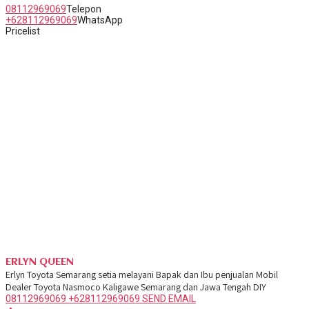
08112969069
Telepon
+628112969069
WhatsApp
Pricelist
Copyright Erlyn Queen
ERLYN QUEEN
Erlyn Toyota Semarang setia melayani Bapak dan Ibu penjualan Mobil
Dealer Toyota Nasmoco Kaligawe Semarang dan Jawa Tengah DIY
08112969069
+628112969069
SEND EMAIL