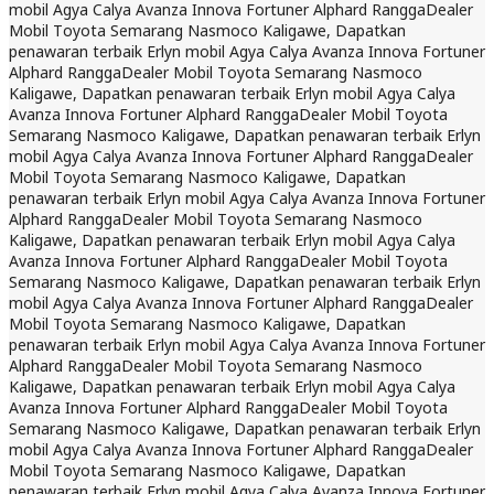
mobil Agya Calya Avanza Innova Fortuner Alphard Rangga
Dealer
Mobil Toyota Semarang Nasmoco Kaligawe, Dapatkan
penawaran terbaik Erlyn mobil Agya Calya Avanza Innova Fortuner
Alphard Rangga
Dealer Mobil Toyota Semarang Nasmoco
Kaligawe, Dapatkan penawaran terbaik Erlyn mobil Agya Calya
Avanza Innova Fortuner Alphard Rangga
Dealer Mobil Toyota
Semarang Nasmoco Kaligawe, Dapatkan penawaran terbaik Erlyn
mobil Agya Calya Avanza Innova Fortuner Alphard Rangga
Dealer
Mobil Toyota Semarang Nasmoco Kaligawe, Dapatkan
penawaran terbaik Erlyn mobil Agya Calya Avanza Innova Fortuner
Alphard Rangga
Dealer Mobil Toyota Semarang Nasmoco
Kaligawe, Dapatkan penawaran terbaik Erlyn mobil Agya Calya
Avanza Innova Fortuner Alphard Rangga
Dealer Mobil Toyota
Semarang Nasmoco Kaligawe, Dapatkan penawaran terbaik Erlyn
mobil Agya Calya Avanza Innova Fortuner Alphard Rangga
Dealer
Mobil Toyota Semarang Nasmoco Kaligawe, Dapatkan
penawaran terbaik Erlyn mobil Agya Calya Avanza Innova Fortuner
Alphard Rangga
Dealer Mobil Toyota Semarang Nasmoco
Kaligawe, Dapatkan penawaran terbaik Erlyn mobil Agya Calya
Avanza Innova Fortuner Alphard Rangga
Dealer Mobil Toyota
Semarang Nasmoco Kaligawe, Dapatkan penawaran terbaik Erlyn
mobil Agya Calya Avanza Innova Fortuner Alphard Rangga
Dealer
Mobil Toyota Semarang Nasmoco Kaligawe, Dapatkan
penawaran terbaik Erlyn mobil Agya Calya Avanza Innova Fortuner