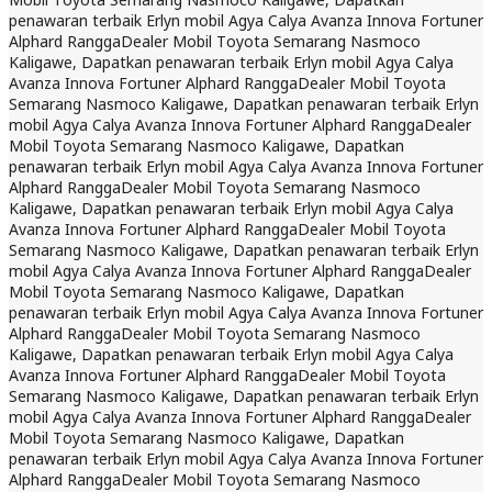
penawaran terbaik Erlyn mobil Agya Calya Avanza Innova Fortuner
Alphard Rangga
Dealer Mobil Toyota Semarang Nasmoco
Kaligawe, Dapatkan penawaran terbaik Erlyn mobil Agya Calya
Avanza Innova Fortuner Alphard Rangga
Dealer Mobil Toyota
Semarang Nasmoco Kaligawe, Dapatkan penawaran terbaik Erlyn
mobil Agya Calya Avanza Innova Fortuner Alphard Rangga
Dealer
Mobil Toyota Semarang Nasmoco Kaligawe, Dapatkan
penawaran terbaik Erlyn mobil Agya Calya Avanza Innova Fortuner
Alphard Rangga
Dealer Mobil Toyota Semarang Nasmoco
Kaligawe, Dapatkan penawaran terbaik Erlyn mobil Agya Calya
Avanza Innova Fortuner Alphard Rangga
Dealer Mobil Toyota
Semarang Nasmoco Kaligawe, Dapatkan penawaran terbaik Erlyn
mobil Agya Calya Avanza Innova Fortuner Alphard Rangga
Dealer
Mobil Toyota Semarang Nasmoco Kaligawe, Dapatkan
penawaran terbaik Erlyn mobil Agya Calya Avanza Innova Fortuner
Alphard Rangga
Dealer Mobil Toyota Semarang Nasmoco
Kaligawe, Dapatkan penawaran terbaik Erlyn mobil Agya Calya
Avanza Innova Fortuner Alphard Rangga
Dealer Mobil Toyota
Semarang Nasmoco Kaligawe, Dapatkan penawaran terbaik Erlyn
mobil Agya Calya Avanza Innova Fortuner Alphard Rangga
Dealer
Mobil Toyota Semarang Nasmoco Kaligawe, Dapatkan
penawaran terbaik Erlyn mobil Agya Calya Avanza Innova Fortuner
Alphard Rangga
Dealer Mobil Toyota Semarang Nasmoco