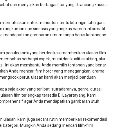
but dan menyajikan berbagai fitur yang dirancang khusus
memutuskan untuk menonton, tentu kita ingin tahu garis
n rangkuman dan sinopsis yang ringkas namun informatif,
isa mendapatkan gambaran umum tanpa harus kehilangan
Tim penulis kami yang berdedikasi memberikan ulasan film
i membahas berbagai aspek, mulai dari kualitas akting, alur
duksi. Ini akan membantu Anda memilih tontonan yang benar-
pakah Anda mencari film horor yang menegangkan, drama
mengocok perut, ulasan kami akan menjadi panduan.
apa saja aktor yang terlibat, sutradaranya, genre, durasi,
 ulasan film terlengkap tersedia Di Layartayang. Kami
komprehensif agar Anda mendapatkan gambaran utuh
in ulasan, kami juga secara rutin memberikan rekomendasi
ai kategori. Mungkin Anda sedang mencari film-film