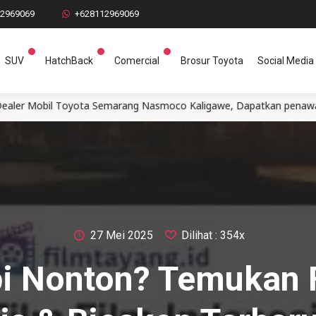
12969069
+628112969069
SUV
HatchBack
Comercial
Brosur Toyota
Social Media
ota Semarang Nasmoco Kaligawe, Dapatkan penawaran terbaik Erlyn
27 Mei 2025
Dilihat : 354x
i Nonton? Temukan 