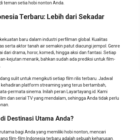
i teman setia hobi nonton Anda.
onesia Terbaru: Lebih dari Sekadar
kekuatan baru dalam industri perfilman global. Kualitas
eas serta aktor tanah air semakin patut diacungi jempol. Genre
 dari drama, horor, komedi, hingga aksi dan fantasi. Setiap
tan-kejutan menarik, bahkan sudah ada prediksi untuk film-
.
ang sulit untuk mengikuti setiap film rilis terbaru. Jadwal
n kehadiran platform streaming yang terus bertambah,
ta-permata sinema. Inilah peran Layartayang.id. Kami
lm dan serial TV yang mendalam, sehingga Anda tidak perlu
onan.
di Destinasi Utama Anda?
. Terutama bagi Anda yang memiliki hobi nonton, mencari
tang film-film Indonesia terbaru adalah sebuah keharusan.