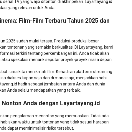
u serial TV yang wajib ditonton di akhir pekan. Layartayang.id
asi yang relevan untuk Anda.
ema: Film-Film Terbaru Tahun 2025 dan
hun 2025 sudah mulai terasa. Produksi-produksi besar
an tontonan yang semakin berkualitas. Di Layartayang, kami
rmasi terkini tentang perkembangan ini. Anda tidak akan
baru atau spekulasi menarik seputar proyek-proyek masa depan.
bah cara kita menikmati film. Kehadiran platform streaming
bisa diakses kapan saja dan di mana saja, menjadikan hobi
ayang.id hadir sebagai jembatan antara Anda dan dunia
an Anda selalu mendapatkan yang terbaik.
Nonton Anda dengan Layartayang.id
nginkan pengalaman menonton yang memuaskan. Tidak ada
abiskan waktu untuk tontonan yang tidak sesuai harapan.
a dapat meminimalisir risiko tersebut.