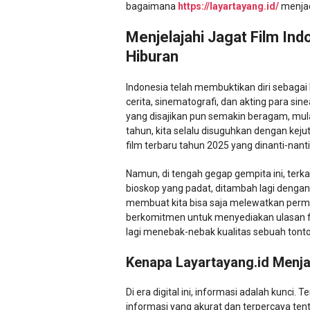
bagaimana
https://layartayang.id/
menjad
Menjelajahi Jagat Film Ind
Hiburan
Indonesia telah membuktikan diri sebagai 
cerita, sinematografi, dan akting para sin
yang disajikan pun semakin beragam, mulai
tahun, kita selalu disuguhkan dengan keju
film terbaru tahun 2025 yang dinanti-nanti
Namun, di tengah gegap gempita ini, terkad
bioskop yang padat, ditambah lagi denga
membuat kita bisa saja melewatkan perma
berkomitmen untuk menyediakan ulasan fi
lagi menebak-nebak kualitas sebuah tont
Kenapa Layartayang.id Menja
Di era digital ini, informasi adalah kunci
informasi yang akurat dan terpercaya ten