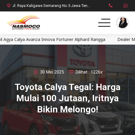
Jl. Raya Kaligawe Semarang No.5 Jawa Tengah
a Calya Avanza Innova Fortuner Alphard Rangga
Dealer Mobil 
Home
MPV
SUV
30 Mei 2025
Dilihat : 1226x
Toyota Calya Tegal: Harga
HatchBack
Mulai 100 Jutaan, Iritnya
Comercial
Bikin Melongo!
Brosur Toyota
Social Media