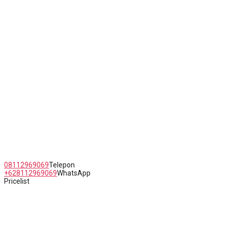
Jl. Raya Kaligawe Semarang No.5 Jawa Tengah
08112969069
Telepon
+628112969069
WhatsApp
Pricelist
Copyright Erlyn Queen