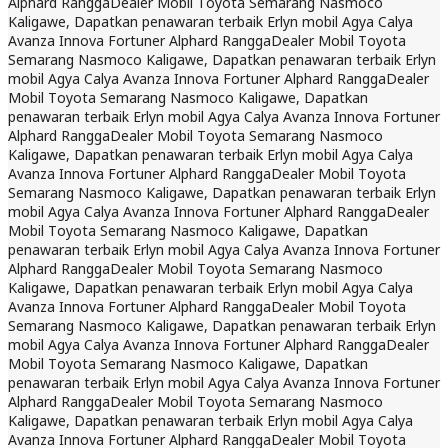
Alphard Rangga
Dealer Mobil Toyota Semarang Nasmoco
Kaligawe, Dapatkan penawaran terbaik Erlyn mobil Agya Calya
Avanza Innova Fortuner Alphard Rangga
Dealer Mobil Toyota
Semarang Nasmoco Kaligawe, Dapatkan penawaran terbaik Erlyn
mobil Agya Calya Avanza Innova Fortuner Alphard Rangga
Dealer
Mobil Toyota Semarang Nasmoco Kaligawe, Dapatkan
penawaran terbaik Erlyn mobil Agya Calya Avanza Innova Fortuner
Alphard Rangga
Dealer Mobil Toyota Semarang Nasmoco
Kaligawe, Dapatkan penawaran terbaik Erlyn mobil Agya Calya
Avanza Innova Fortuner Alphard Rangga
Dealer Mobil Toyota
Semarang Nasmoco Kaligawe, Dapatkan penawaran terbaik Erlyn
mobil Agya Calya Avanza Innova Fortuner Alphard Rangga
Dealer
Mobil Toyota Semarang Nasmoco Kaligawe, Dapatkan
penawaran terbaik Erlyn mobil Agya Calya Avanza Innova Fortuner
Alphard Rangga
Dealer Mobil Toyota Semarang Nasmoco
Kaligawe, Dapatkan penawaran terbaik Erlyn mobil Agya Calya
Avanza Innova Fortuner Alphard Rangga
Dealer Mobil Toyota
Semarang Nasmoco Kaligawe, Dapatkan penawaran terbaik Erlyn
mobil Agya Calya Avanza Innova Fortuner Alphard Rangga
Dealer
Mobil Toyota Semarang Nasmoco Kaligawe, Dapatkan
penawaran terbaik Erlyn mobil Agya Calya Avanza Innova Fortuner
Alphard Rangga
Dealer Mobil Toyota Semarang Nasmoco
Kaligawe, Dapatkan penawaran terbaik Erlyn mobil Agya Calya
Avanza Innova Fortuner Alphard Rangga
Dealer Mobil Toyota