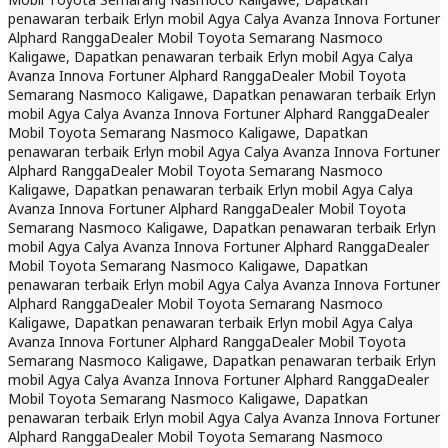
penawaran terbaik Erlyn mobil Agya Calya Avanza Innova Fortuner
Alphard Rangga
Dealer Mobil Toyota Semarang Nasmoco
Kaligawe, Dapatkan penawaran terbaik Erlyn mobil Agya Calya
Avanza Innova Fortuner Alphard Rangga
Dealer Mobil Toyota
Semarang Nasmoco Kaligawe, Dapatkan penawaran terbaik Erlyn
mobil Agya Calya Avanza Innova Fortuner Alphard Rangga
Dealer
Mobil Toyota Semarang Nasmoco Kaligawe, Dapatkan
penawaran terbaik Erlyn mobil Agya Calya Avanza Innova Fortuner
Alphard Rangga
Dealer Mobil Toyota Semarang Nasmoco
Kaligawe, Dapatkan penawaran terbaik Erlyn mobil Agya Calya
Avanza Innova Fortuner Alphard Rangga
Dealer Mobil Toyota
Semarang Nasmoco Kaligawe, Dapatkan penawaran terbaik Erlyn
mobil Agya Calya Avanza Innova Fortuner Alphard Rangga
Dealer
Mobil Toyota Semarang Nasmoco Kaligawe, Dapatkan
penawaran terbaik Erlyn mobil Agya Calya Avanza Innova Fortuner
Alphard Rangga
Dealer Mobil Toyota Semarang Nasmoco
Kaligawe, Dapatkan penawaran terbaik Erlyn mobil Agya Calya
Avanza Innova Fortuner Alphard Rangga
Dealer Mobil Toyota
Semarang Nasmoco Kaligawe, Dapatkan penawaran terbaik Erlyn
mobil Agya Calya Avanza Innova Fortuner Alphard Rangga
Dealer
Mobil Toyota Semarang Nasmoco Kaligawe, Dapatkan
penawaran terbaik Erlyn mobil Agya Calya Avanza Innova Fortuner
Alphard Rangga
Dealer Mobil Toyota Semarang Nasmoco