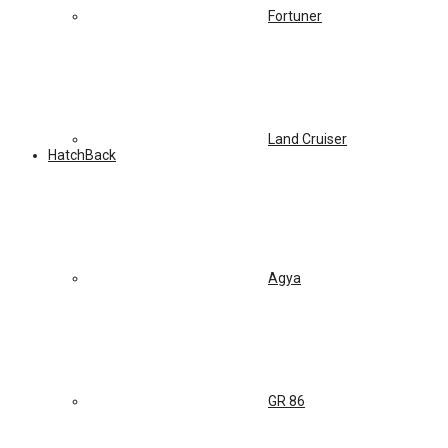
Fortuner
Land Cruiser
HatchBack
Agya
GR 86