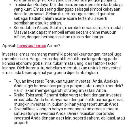
Tradisi dan Budaya: Di Indonesia, emas memiliki nilai budaya
yang kuat. Emas sering dianggap sebagai simbol kekayaan
dan status sosial. Selain itu, emas juga sering digunakan
sebagai hadiah dalam acara-acara tertentu, seperti
pernikahan atau kelahiran.
Kemudahan Akses: Saat ini, membeli emas semakin mudah.
Masyarakat dapat membeli emas secara online maupun
offline, dengan berbagai pilihan ukuran dan harga.
Apakah
Investasi Emas
Aman?
Investasi emas memang memiliki potensi keuntungan, tetapi juga
memiliki risiko. Harga emas dapat berfluktuasi tergantung pada
kondisi ekonomi global, nilai tukar mata uang, dan faktor-faktor
lainnya. Oleh karena itu, sebelum memutuskan untuk berinvestasi
emas, ada beberapa hal yang perlu dipertimbangkan:
Tujuan Investasi: Tentukan tujuan investasi Anda. Apakah
Anda ingin berinvestasi jangka panjang atau jangka pendek?
Hal ini akan mempengaruhi strategi investasi Anda.
Risiko Toleransi: Pahami risiko yang terkait dengan investasi
emas. Jika Anda tidak nyaman dengan fluktuasi harga emas,
mungkin investasi ini bukan pilihan yang tepat untuk Anda.
Diversifikasi: Jangan hanya mengandalkan emas sebagai
satu-satunya investasi Anda. Diversifikasikan portofolio
investasi Anda dengan aset lain, seperti saham, obligasi, atau
properti.