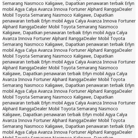
Semarang Nasmoco Kaligawe, Dapatkan penawaran terbaik Erlyn
mobil Agya Calya Avanza Innova Fortuner Alphard Rangga
Dealer
Mobil Toyota Semarang Nasmoco Kaligawe, Dapatkan
penawaran terbaik Erlyn mobil Agya Calya Avanza Innova Fortuner
Alphard Rangga
Dealer Mobil Toyota Semarang Nasmoco
Kaligawe, Dapatkan penawaran terbaik Erlyn mobil Agya Calya
Avanza Innova Fortuner Alphard Rangga
Dealer Mobil Toyota
Semarang Nasmoco Kaligawe, Dapatkan penawaran terbaik Erlyn
mobil Agya Calya Avanza Innova Fortuner Alphard Rangga
Dealer
Mobil Toyota Semarang Nasmoco Kaligawe, Dapatkan
penawaran terbaik Erlyn mobil Agya Calya Avanza Innova Fortuner
Alphard Rangga
Dealer Mobil Toyota Semarang Nasmoco
Kaligawe, Dapatkan penawaran terbaik Erlyn mobil Agya Calya
Avanza Innova Fortuner Alphard Rangga
Dealer Mobil Toyota
Semarang Nasmoco Kaligawe, Dapatkan penawaran terbaik Erlyn
mobil Agya Calya Avanza Innova Fortuner Alphard Rangga
Dealer
Mobil Toyota Semarang Nasmoco Kaligawe, Dapatkan
penawaran terbaik Erlyn mobil Agya Calya Avanza Innova Fortuner
Alphard Rangga
Dealer Mobil Toyota Semarang Nasmoco
Kaligawe, Dapatkan penawaran terbaik Erlyn mobil Agya Calya
Avanza Innova Fortuner Alphard Rangga
Dealer Mobil Toyota
Semarang Nasmoco Kaligawe, Dapatkan penawaran terbaik Erlyn
mobil Agya Calya Avanza Innova Fortuner Alphard Rangga
Dealer
Mobil Toyota Semarang Nasmoco Kaligawe, Dapatkan