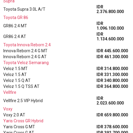
Supra
IDR
Toyota Supra 3.0L A/T
2.376.800.000
Toyota GR 86
IDR
GR86 2.4 MT
1.096.100.000
IDR
GR86 2.4 AT
1.134.600.000
Toyota Innova Reborn 2.4
Innova Reborn 2.4 G MT
IDR 445.600.000
Innova Reborn 2.4 G AT
IDR 461.300.000
Toyota Veloz Semarang
Veloz 1.5 MT
IDR 314.800.000
Veloz 1.5 AT
IDR 331.300.000
Veloz 1.5 Q AT
IDR 340.800.000
Veloz 1.5 Q TSS AT
IDR 364.800.000
Vellfire
IDR
Vellfire 2.5 VIP Hybrid
2.023.600.000
Voxy
Voxy 2.0 AT
IDR 659.800.000
Yaris Cross GR Hybrid
Yaris Cross G MT
IDR 378.600.000
Yaris Cross G AT
IDR 392.700.000