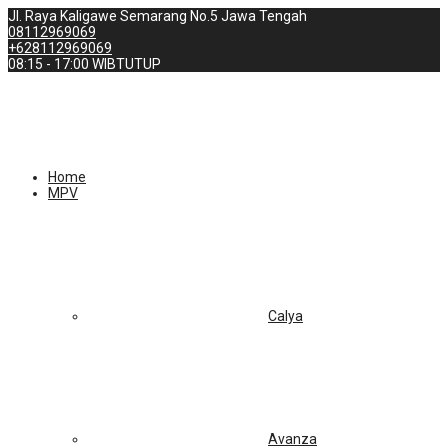
Jl. Raya Kaligawe Semarang No.5 Jawa Tengah
08112969069
+628112969069
08:15 - 17:00 WIB
TUTUP
Home
MPV
Calya
Avanza