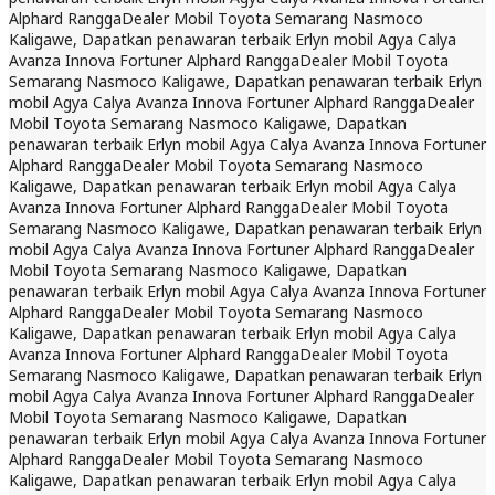
Alphard Rangga
Dealer Mobil Toyota Semarang Nasmoco
Kaligawe, Dapatkan penawaran terbaik Erlyn mobil Agya Calya
Avanza Innova Fortuner Alphard Rangga
Dealer Mobil Toyota
Semarang Nasmoco Kaligawe, Dapatkan penawaran terbaik Erlyn
mobil Agya Calya Avanza Innova Fortuner Alphard Rangga
Dealer
Mobil Toyota Semarang Nasmoco Kaligawe, Dapatkan
penawaran terbaik Erlyn mobil Agya Calya Avanza Innova Fortuner
Alphard Rangga
Dealer Mobil Toyota Semarang Nasmoco
Kaligawe, Dapatkan penawaran terbaik Erlyn mobil Agya Calya
Avanza Innova Fortuner Alphard Rangga
Dealer Mobil Toyota
Semarang Nasmoco Kaligawe, Dapatkan penawaran terbaik Erlyn
mobil Agya Calya Avanza Innova Fortuner Alphard Rangga
Dealer
Mobil Toyota Semarang Nasmoco Kaligawe, Dapatkan
penawaran terbaik Erlyn mobil Agya Calya Avanza Innova Fortuner
Alphard Rangga
Dealer Mobil Toyota Semarang Nasmoco
Kaligawe, Dapatkan penawaran terbaik Erlyn mobil Agya Calya
Avanza Innova Fortuner Alphard Rangga
Dealer Mobil Toyota
Semarang Nasmoco Kaligawe, Dapatkan penawaran terbaik Erlyn
mobil Agya Calya Avanza Innova Fortuner Alphard Rangga
Dealer
Mobil Toyota Semarang Nasmoco Kaligawe, Dapatkan
penawaran terbaik Erlyn mobil Agya Calya Avanza Innova Fortuner
Alphard Rangga
Dealer Mobil Toyota Semarang Nasmoco
Kaligawe, Dapatkan penawaran terbaik Erlyn mobil Agya Calya