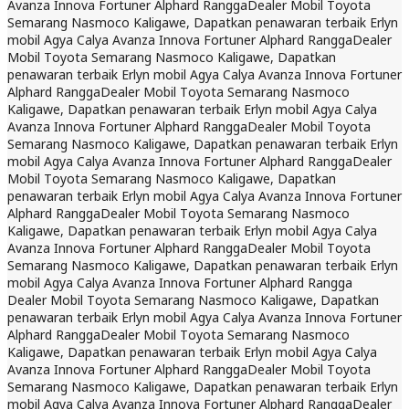
Avanza Innova Fortuner Alphard Rangga
Dealer Mobil Toyota
Semarang Nasmoco Kaligawe, Dapatkan penawaran terbaik Erlyn
mobil Agya Calya Avanza Innova Fortuner Alphard Rangga
Dealer
Mobil Toyota Semarang Nasmoco Kaligawe, Dapatkan
penawaran terbaik Erlyn mobil Agya Calya Avanza Innova Fortuner
Alphard Rangga
Dealer Mobil Toyota Semarang Nasmoco
Kaligawe, Dapatkan penawaran terbaik Erlyn mobil Agya Calya
Avanza Innova Fortuner Alphard Rangga
Dealer Mobil Toyota
Semarang Nasmoco Kaligawe, Dapatkan penawaran terbaik Erlyn
mobil Agya Calya Avanza Innova Fortuner Alphard Rangga
Dealer
Mobil Toyota Semarang Nasmoco Kaligawe, Dapatkan
penawaran terbaik Erlyn mobil Agya Calya Avanza Innova Fortuner
Alphard Rangga
Dealer Mobil Toyota Semarang Nasmoco
Kaligawe, Dapatkan penawaran terbaik Erlyn mobil Agya Calya
Avanza Innova Fortuner Alphard Rangga
Dealer Mobil Toyota
Semarang Nasmoco Kaligawe, Dapatkan penawaran terbaik Erlyn
mobil Agya Calya Avanza Innova Fortuner Alphard Rangga
Dealer Mobil Toyota Semarang Nasmoco Kaligawe, Dapatkan
penawaran terbaik Erlyn mobil Agya Calya Avanza Innova Fortuner
Alphard Rangga
Dealer Mobil Toyota Semarang Nasmoco
Kaligawe, Dapatkan penawaran terbaik Erlyn mobil Agya Calya
Avanza Innova Fortuner Alphard Rangga
Dealer Mobil Toyota
Semarang Nasmoco Kaligawe, Dapatkan penawaran terbaik Erlyn
mobil Agya Calya Avanza Innova Fortuner Alphard Rangga
Dealer