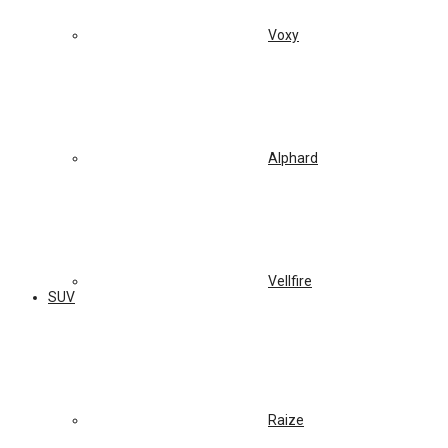
Voxy
Alphard
Vellfire
SUV
Raize