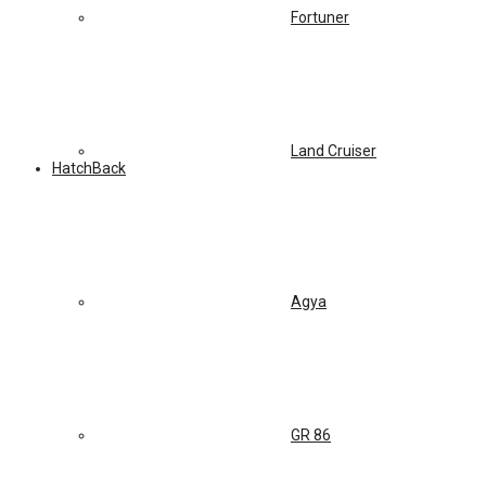
Fortuner
Land Cruiser
HatchBack
Agya
GR 86