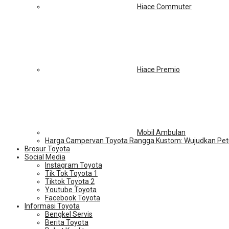
Hiace Commuter
Hiace Premio
Mobil Ambulan
Harga Campervan Toyota Rangga Kustom: Wujudkan Pet
Brosur Toyota
Social Media
Instagram Toyota
Tik Tok Toyota 1
Tiktok Toyota 2
Youtube Toyota
Facebook Toyota
Informasi Toyota
Bengkel Servis
Berita Toyota