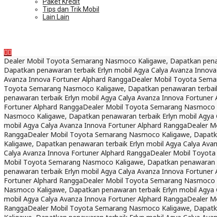
Paket Kredit
Tips dan Trik Mobil
Lain Lain
Dealer Mobil Toyota Semarang Nasmoco Kaligawe, Dapatkan penawa
Dapatkan penawaran terbaik Erlyn mobil Agya Calya Avanza Innova
Avanza Innova Fortuner Alphard Rangga
Dealer Mobil Toyota Sema
Toyota Semarang Nasmoco Kaligawe, Dapatkan penawaran terbaik 
penawaran terbaik Erlyn mobil Agya Calya Avanza Innova Fortuner
Fortuner Alphard Rangga
Dealer Mobil Toyota Semarang Nasmoco Ka
Nasmoco Kaligawe, Dapatkan penawaran terbaik Erlyn mobil Agya 
mobil Agya Calya Avanza Innova Fortuner Alphard Rangga
Dealer M
Rangga
Dealer Mobil Toyota Semarang Nasmoco Kaligawe, Dapatkan
Kaligawe, Dapatkan penawaran terbaik Erlyn mobil Agya Calya Ava
Calya Avanza Innova Fortuner Alphard Rangga
Dealer Mobil Toyota
Mobil Toyota Semarang Nasmoco Kaligawe, Dapatkan penawaran te
penawaran terbaik Erlyn mobil Agya Calya Avanza Innova Fortuner
Fortuner Alphard Rangga
Dealer Mobil Toyota Semarang Nasmoco Ka
Nasmoco Kaligawe, Dapatkan penawaran terbaik Erlyn mobil Agya 
mobil Agya Calya Avanza Innova Fortuner Alphard Rangga
Dealer M
Rangga
Dealer Mobil Toyota Semarang Nasmoco Kaligawe, Dapatkan