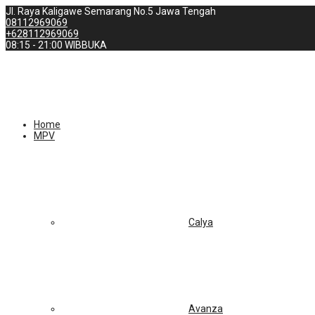
Jl. Raya Kaligawe Semarang No.5 Jawa Tengah
08112969069
+628112969069
08:15 - 21:00 WIB
BUKA
Home
MPV
Calya
Avanza