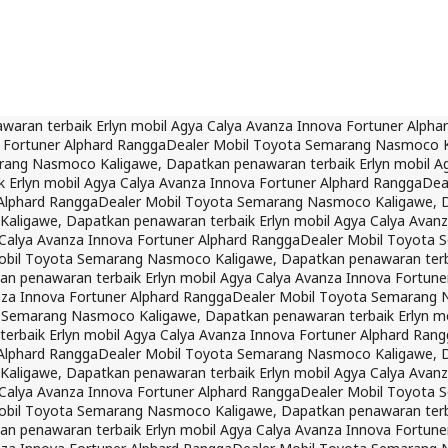
ran terbaik Erlyn mobil Agya Calya Avanza Innova Fortuner Alpha
 Fortuner Alphard Rangga
Dealer Mobil Toyota Semarang Nasmoco Ka
rang Nasmoco Kaligawe, Dapatkan penawaran terbaik Erlyn mobil Ag
Erlyn mobil Agya Calya Avanza Innova Fortuner Alphard Rangga
Dea
 Alphard Rangga
Dealer Mobil Toyota Semarang Nasmoco Kaligawe, Da
ligawe, Dapatkan penawaran terbaik Erlyn mobil Agya Calya Avanz
Calya Avanza Innova Fortuner Alphard Rangga
Dealer Mobil Toyota 
obil Toyota Semarang Nasmoco Kaligawe, Dapatkan penawaran terbai
 penawaran terbaik Erlyn mobil Agya Calya Avanza Innova Fortune
nza Innova Fortuner Alphard Rangga
Dealer Mobil Toyota Semarang N
 Semarang Nasmoco Kaligawe, Dapatkan penawaran terbaik Erlyn mo
rbaik Erlyn mobil Agya Calya Avanza Innova Fortuner Alphard Rang
 Alphard Rangga
Dealer Mobil Toyota Semarang Nasmoco Kaligawe, Da
ligawe, Dapatkan penawaran terbaik Erlyn mobil Agya Calya Avanz
Calya Avanza Innova Fortuner Alphard Rangga
Dealer Mobil Toyota 
obil Toyota Semarang Nasmoco Kaligawe, Dapatkan penawaran terbai
 penawaran terbaik Erlyn mobil Agya Calya Avanza Innova Fortune