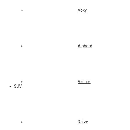
Voxy
Alphard
Vellfire
SUV
Raize