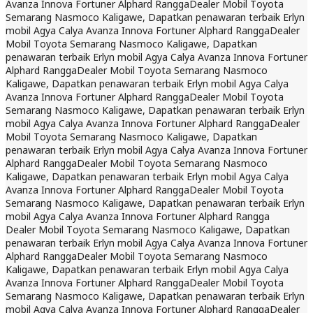
Avanza Innova Fortuner Alphard Rangga
Dealer Mobil Toyota
Semarang Nasmoco Kaligawe, Dapatkan penawaran terbaik Erlyn
mobil Agya Calya Avanza Innova Fortuner Alphard Rangga
Dealer
Mobil Toyota Semarang Nasmoco Kaligawe, Dapatkan
penawaran terbaik Erlyn mobil Agya Calya Avanza Innova Fortuner
Alphard Rangga
Dealer Mobil Toyota Semarang Nasmoco
Kaligawe, Dapatkan penawaran terbaik Erlyn mobil Agya Calya
Avanza Innova Fortuner Alphard Rangga
Dealer Mobil Toyota
Semarang Nasmoco Kaligawe, Dapatkan penawaran terbaik Erlyn
mobil Agya Calya Avanza Innova Fortuner Alphard Rangga
Dealer
Mobil Toyota Semarang Nasmoco Kaligawe, Dapatkan
penawaran terbaik Erlyn mobil Agya Calya Avanza Innova Fortuner
Alphard Rangga
Dealer Mobil Toyota Semarang Nasmoco
Kaligawe, Dapatkan penawaran terbaik Erlyn mobil Agya Calya
Avanza Innova Fortuner Alphard Rangga
Dealer Mobil Toyota
Semarang Nasmoco Kaligawe, Dapatkan penawaran terbaik Erlyn
mobil Agya Calya Avanza Innova Fortuner Alphard Rangga
Dealer Mobil Toyota Semarang Nasmoco Kaligawe, Dapatkan
penawaran terbaik Erlyn mobil Agya Calya Avanza Innova Fortuner
Alphard Rangga
Dealer Mobil Toyota Semarang Nasmoco
Kaligawe, Dapatkan penawaran terbaik Erlyn mobil Agya Calya
Avanza Innova Fortuner Alphard Rangga
Dealer Mobil Toyota
Semarang Nasmoco Kaligawe, Dapatkan penawaran terbaik Erlyn
mobil Agya Calya Avanza Innova Fortuner Alphard Rangga
Dealer