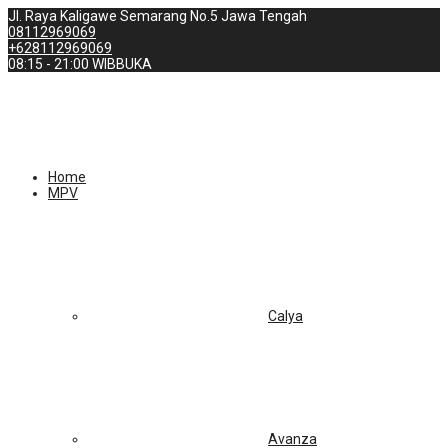
Jl. Raya Kaligawe Semarang No.5 Jawa Tengah
08112969069
+628112969069
08:15 - 21:00 WIB
BUKA
Home
MPV
Calya
Avanza