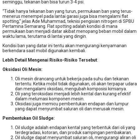
seminggu, tekanan ban bisa turun 3-4 psi.
“Tidak hanya tekanan ban yang turun, permukaan ban yang terus-
menerus menempel pada lantai garasi juga bisa mengalami flat
spotting,” jelas Ade Muhammad, teknisi pengisian nitrogen di SPBU
Pertamina Semarang. Flat spotting adalah kondisi di mana
permukaan ban menjadi datar akibat menopang beban mobil dalam
waktu lama, terutama di lantai yang dingin.
Kondisi ban yang datar ini tentu akan mengurangi kenyamanan
berkendara saat mobil digunakan kembali.
Lebih Detail Mengenai Risiko-Risiko Tersebut
:
Oksidasi Oli Mesin:
Oli mesin dirancang untuk bekerja pada suhu dan tekanan
tertentu. Ketika mobil tidak digunakan, oli akan terpapar udara
dan mengalami oksidasi, mengubah komposisi kimianya.
Oli yang teroksidasi menjadi lebih kental dan kurang efektif
dalam melumasi komponen mesin.
Oksidasi juga memicu pembentukan endapan dan lumpur
yang dapat menyumbat saluran oli dan merusak mesin.
Pembentukan Oil Sludge:
Oil sludge adalah endapan kental yang terbentuk dari oli yang
terdegradasi, kotoran, dan produk sampingan pembakaran.
Oil sludge dapat menyumbat saluran oli, mengurangi aliran oli