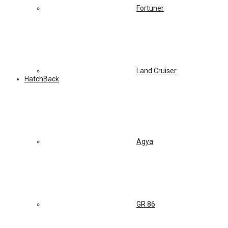
Fortuner
Land Cruiser
HatchBack
Agya
GR 86