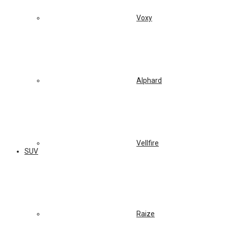
Voxy
Alphard
Vellfire
SUV
Raize