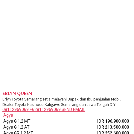
ERLYN QUEEN
Erlyn Toyota Semarang setia melayani Bapak dan Ibu penjualan Mobil
Dealer Toyota Nasmoco Kaligawe Semarang dan Jawa Tengah DIY
08112969069
+628112969069
SEND EMAIL
Agya
Agya G 1.2 MT
IDR 196.900.000
Agya G 1.2 AT
IDR 213.500.000
Agya GR 1.2 MT
IDR 252.600.000