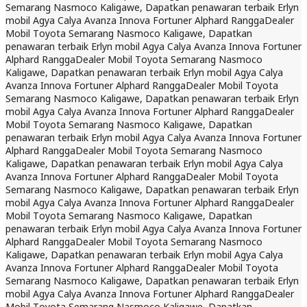
Semarang Nasmoco Kaligawe, Dapatkan penawaran terbaik Erlyn
mobil Agya Calya Avanza Innova Fortuner Alphard Rangga
Dealer
Mobil Toyota Semarang Nasmoco Kaligawe, Dapatkan
penawaran terbaik Erlyn mobil Agya Calya Avanza Innova Fortuner
Alphard Rangga
Dealer Mobil Toyota Semarang Nasmoco
Kaligawe, Dapatkan penawaran terbaik Erlyn mobil Agya Calya
Avanza Innova Fortuner Alphard Rangga
Dealer Mobil Toyota
Semarang Nasmoco Kaligawe, Dapatkan penawaran terbaik Erlyn
mobil Agya Calya Avanza Innova Fortuner Alphard Rangga
Dealer
Mobil Toyota Semarang Nasmoco Kaligawe, Dapatkan
penawaran terbaik Erlyn mobil Agya Calya Avanza Innova Fortuner
Alphard Rangga
Dealer Mobil Toyota Semarang Nasmoco
Kaligawe, Dapatkan penawaran terbaik Erlyn mobil Agya Calya
Avanza Innova Fortuner Alphard Rangga
Dealer Mobil Toyota
Semarang Nasmoco Kaligawe, Dapatkan penawaran terbaik Erlyn
mobil Agya Calya Avanza Innova Fortuner Alphard Rangga
Dealer
Mobil Toyota Semarang Nasmoco Kaligawe, Dapatkan
penawaran terbaik Erlyn mobil Agya Calya Avanza Innova Fortuner
Alphard Rangga
Dealer Mobil Toyota Semarang Nasmoco
Kaligawe, Dapatkan penawaran terbaik Erlyn mobil Agya Calya
Avanza Innova Fortuner Alphard Rangga
Dealer Mobil Toyota
Semarang Nasmoco Kaligawe, Dapatkan penawaran terbaik Erlyn
mobil Agya Calya Avanza Innova Fortuner Alphard Rangga
Dealer
Mobil Toyota Semarang Nasmoco Kaligawe, Dapatkan