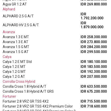
Agya GR 1.2 AT
IDR 269.800.000
Alphard
IDR
ALPHARD 2.5 G A/T
1.792.200.000
IDR
ALPHARD HV 2.5 G A/T
1.879.000.000
Avanza
Avanza 1.3 E MT
IDR 258.300.000
Avanza 1.3 E AT
IDR 273.800.000
Avanza 1.5 G MT
IDR 284.200.000
Avanza 1.5 G AT
IDR 299.500.000
Calya
Calya 1.2 E MT Std
IDR 180.100.000
Calya 1.2 E MT
IDR 183.500.000
Calya 1.2 G MT
IDR 192.300.000
Calya 1.2 G AT
IDR 207.000.000
Corrolla Cross Hybrid
Corolla Cross 1.8 Hybrid A/T
IDR 633.500.000
Corolla Cross 1.8 Hybrid A/T GRS
IDR 675.200.000
Fortuner
Fortuner 2.8 VRZ GR TSS 4X2
IDR 715.500.000
Fortuner 2.8 VRZ GR TSS 4X2 Premium Color
IDR 718.600.000