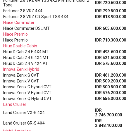
Fortuner 2.8 VRZ GR TSS 4X2 Premium Color 2
IDR 720.600.000
Tone
Fortuner 2.8 VRZ 4X4
IDR 799.500.000
Fortuner 2.8 VRZ GR Sport TSS 4X4
IDR 818.900.000
Hiace Commuter
Hiace Commuter DSL MT
IDR 605.600.000
Hiace Premio
Hiace Premio
IDR 710.300.000
Hilux Double Cabin
Hilux D Cab 2.4 E 4X4 MT
IDR 493.600.000
Hilux D Cab 2.4 G 4X4 MT
IDR 521.500.000
Hilux D Cab 2.4 V 4X4 AT
IDR 575.600.000
Innova Zenix Hybrid
Innova Zenix G CVT
IDR 461.200.000
Innova Zenix V CVT
IDR 509.200.000
Innova Zenix G Hybrid CVT
IDR 500.500.000
Innova Zenix V Hybrid CVT
IDR 576.200.000
Innova Zenix Q Hybrid CVT
IDR 656.300.000
Land Cruiser
IDR
Land Cruiser VX-R 4X4
2.746.700.000
IDR
Land Cruiser GR-S 4X4
2.848.100.000