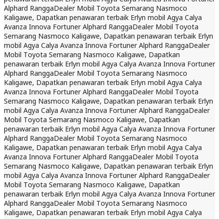
Alphard Rangga
Dealer Mobil Toyota Semarang Nasmoco
Kaligawe, Dapatkan penawaran terbaik Erlyn mobil Agya Calya
Avanza Innova Fortuner Alphard Rangga
Dealer Mobil Toyota
Semarang Nasmoco Kaligawe, Dapatkan penawaran terbaik Erlyn
mobil Agya Calya Avanza Innova Fortuner Alphard Rangga
Dealer
Mobil Toyota Semarang Nasmoco Kaligawe, Dapatkan
penawaran terbaik Erlyn mobil Agya Calya Avanza Innova Fortuner
Alphard Rangga
Dealer Mobil Toyota Semarang Nasmoco
Kaligawe, Dapatkan penawaran terbaik Erlyn mobil Agya Calya
Avanza Innova Fortuner Alphard Rangga
Dealer Mobil Toyota
Semarang Nasmoco Kaligawe, Dapatkan penawaran terbaik Erlyn
mobil Agya Calya Avanza Innova Fortuner Alphard Rangga
Dealer
Mobil Toyota Semarang Nasmoco Kaligawe, Dapatkan
penawaran terbaik Erlyn mobil Agya Calya Avanza Innova Fortuner
Alphard Rangga
Dealer Mobil Toyota Semarang Nasmoco
Kaligawe, Dapatkan penawaran terbaik Erlyn mobil Agya Calya
Avanza Innova Fortuner Alphard Rangga
Dealer Mobil Toyota
Semarang Nasmoco Kaligawe, Dapatkan penawaran terbaik Erlyn
mobil Agya Calya Avanza Innova Fortuner Alphard Rangga
Dealer
Mobil Toyota Semarang Nasmoco Kaligawe, Dapatkan
penawaran terbaik Erlyn mobil Agya Calya Avanza Innova Fortuner
Alphard Rangga
Dealer Mobil Toyota Semarang Nasmoco
Kaligawe, Dapatkan penawaran terbaik Erlyn mobil Agya Calya