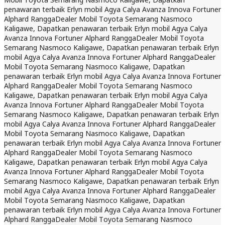
penawaran terbaik Erlyn mobil Agya Calya Avanza Innova Fortuner
Alphard Rangga
Dealer Mobil Toyota Semarang Nasmoco
Kaligawe, Dapatkan penawaran terbaik Erlyn mobil Agya Calya
Avanza Innova Fortuner Alphard Rangga
Dealer Mobil Toyota
Semarang Nasmoco Kaligawe, Dapatkan penawaran terbaik Erlyn
mobil Agya Calya Avanza Innova Fortuner Alphard Rangga
Dealer
Mobil Toyota Semarang Nasmoco Kaligawe, Dapatkan
penawaran terbaik Erlyn mobil Agya Calya Avanza Innova Fortuner
Alphard Rangga
Dealer Mobil Toyota Semarang Nasmoco
Kaligawe, Dapatkan penawaran terbaik Erlyn mobil Agya Calya
Avanza Innova Fortuner Alphard Rangga
Dealer Mobil Toyota
Semarang Nasmoco Kaligawe, Dapatkan penawaran terbaik Erlyn
mobil Agya Calya Avanza Innova Fortuner Alphard Rangga
Dealer
Mobil Toyota Semarang Nasmoco Kaligawe, Dapatkan
penawaran terbaik Erlyn mobil Agya Calya Avanza Innova Fortuner
Alphard Rangga
Dealer Mobil Toyota Semarang Nasmoco
Kaligawe, Dapatkan penawaran terbaik Erlyn mobil Agya Calya
Avanza Innova Fortuner Alphard Rangga
Dealer Mobil Toyota
Semarang Nasmoco Kaligawe, Dapatkan penawaran terbaik Erlyn
mobil Agya Calya Avanza Innova Fortuner Alphard Rangga
Dealer
Mobil Toyota Semarang Nasmoco Kaligawe, Dapatkan
penawaran terbaik Erlyn mobil Agya Calya Avanza Innova Fortuner
Alphard Rangga
Dealer Mobil Toyota Semarang Nasmoco