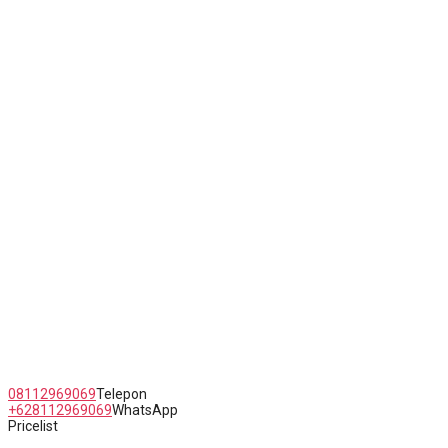
Jl. Raya Kaligawe Semarang No.5 Jawa Tengah
08112969069
Telepon
+628112969069
WhatsApp
Pricelist
Copyright Erlyn Queen