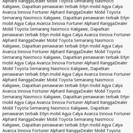
Alphard Rangga
Dealer Mobil Toyota Semarang Nasmoco
Kaligawe, Dapatkan penawaran terbaik Erlyn mobil Agya Calya
Avanza Innova Fortuner Alphard Rangga
Dealer Mobil Toyota
Semarang Nasmoco Kaligawe, Dapatkan penawaran terbaik Erlyn
mobil Agya Calya Avanza Innova Fortuner Alphard Rangga
Dealer
Mobil Toyota Semarang Nasmoco Kaligawe, Dapatkan
penawaran terbaik Erlyn mobil Agya Calya Avanza Innova Fortuner
Alphard Rangga
Dealer Mobil Toyota Semarang Nasmoco
Kaligawe, Dapatkan penawaran terbaik Erlyn mobil Agya Calya
Avanza Innova Fortuner Alphard Rangga
Dealer Mobil Toyota
Semarang Nasmoco Kaligawe, Dapatkan penawaran terbaik Erlyn
mobil Agya Calya Avanza Innova Fortuner Alphard Rangga
Dealer
Mobil Toyota Semarang Nasmoco Kaligawe, Dapatkan
penawaran terbaik Erlyn mobil Agya Calya Avanza Innova Fortuner
Alphard Rangga
Dealer Mobil Toyota Semarang Nasmoco
Kaligawe, Dapatkan penawaran terbaik Erlyn mobil Agya Calya
Avanza Innova Fortuner Alphard Rangga
Dealer Mobil Toyota
Semarang Nasmoco Kaligawe, Dapatkan penawaran terbaik Erlyn
mobil Agya Calya Avanza Innova Fortuner Alphard Rangga
Dealer
Mobil Toyota Semarang Nasmoco Kaligawe, Dapatkan
penawaran terbaik Erlyn mobil Agya Calya Avanza Innova Fortuner
Alphard Rangga
Dealer Mobil Toyota Semarang Nasmoco
Kaligawe, Dapatkan penawaran terbaik Erlyn mobil Agya Calya
Avanza Innova Fortuner Alphard Rangga
Dealer Mobil Toyota