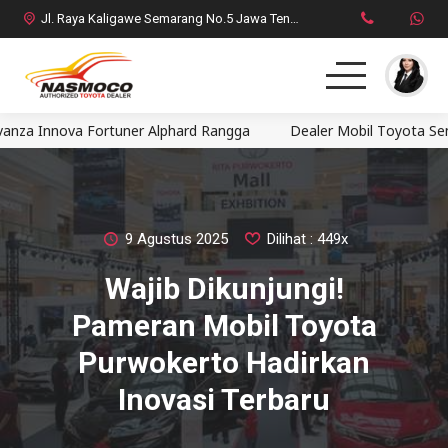
Jl. Raya Kaligawe Semarang No.5 Jawa Tengah
nova Fortuner Alphard Rangga
Dealer Mobil Toyota Semarang N
Home
MPV
SUV
9 Agustus 2025
Dilihat : 449x
Wajib Dikunjungi!
HatchBack
Pameran Mobil Toyota
Comercial
Purwokerto Hadirkan
Inovasi Terbaru
Brosur Toyota
Social Media