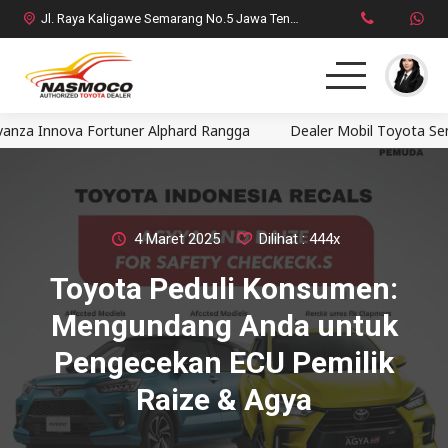
Jl. Raya Kaligawe Semarang No.5 Jawa Tengah
Innova Fortuner Alphard Rangga
Dealer Mobil Toyota Semarang
Home
MPV
SUV
4 Maret 2025
Dilihat : 444x
Toyota Peduli Konsumen:
HatchBack
Mengundang Anda untuk
Comercial
Pengecekan ECU Pemilik
Raize & Agya
Brosur Toyota
Social Media