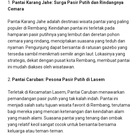
1.
Pantai Karang Jahe: Surga Pasir Putih dan Rindangnya
Cemara
Pantai Karang Jahe adalah destinasi wisata pantai yang paling
populer di Rembang. Keindahan pantai ini terletak pada
hamparan pasir putihnya yang lembut dan deretan pohon
cemara yang rindang, menciptakan suasana yang teduh dan
nyaman. Pengunjung dapat bersantai di ratusan gazebo yang
tersedia sambil menikmati semilir angin laut. Lokasinya yang
strategis, dekat dengan pusat kota Rembang, membuat pantai
ini mudah diakses oleh wisatawan.
2.
Pantai Caruban: Pesona Pasir Putih di Lasem
Terletak di Kecamatan Lasem, Pantai Caruban menawarkan
pemandangan pasir putih yang tak kalah indah. Pantai ini
menjadi salah satu tujuan wisata favorit di Rembang, terutama
bagi mereka yang mencari ketenangan dan keindahan alam
yang masih alami. Suasana pantai yang tenang dan ombak
yang relatif kecil sangat cocok untuk bersantai bersama
keluarga atau teman-teman.