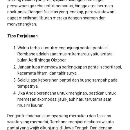
penyewaan gazebo untuk bersantai, hingga area bermain
anak-anak. Dengan fasilitas yang lengkap, para wisatawan
dapat menikmati liburan mereka dengan nyaman dan
menyenangkan.
Tips Perjalanan
Waktu terbaik untuk mengunjungi pantai-pantai di
Rembang adalah saat musim kemarau, yaitu antara
bulan April hingga Oktober.
Jangan lupa membawa perlengkapan pantai seperti topi,
kacamata hitam, dan tabir surya.
Selalu jaga kebersihan pantai dan buang sampah pada
tempatnya.
Jika Anda berencana untuk menginap, pastikan untuk
memesan akomodasi jauh-jauh hari, terutama saat
musim liburan.
Dengan keindahan alamnya yang memukau dan fasilitas
wisata yang memadai, Rembang menjadi destinasi wisata
pantai yang wajib dikunjungi di Jawa Tengah. Dan dengan