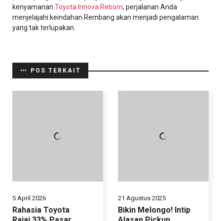
kenyamanan
Toyota Innova Reborn
, perjalanan Anda
menjelajahi keindahan Rembang akan menjadi pengalaman
yang tak terlupakan.
POS TERKAIT
5 April 2026
21 Agustus 2025
Rahasia Toyota
Bikin Melongo! Intip
Rajai 33% Pasar
Alasan Pickup