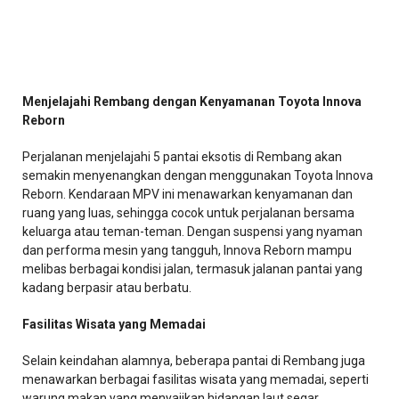
Menjelajahi Rembang dengan Kenyamanan Toyota Innova
Reborn
Perjalanan menjelajahi 5 pantai eksotis di Rembang akan
semakin menyenangkan dengan menggunakan Toyota Innova
Reborn. Kendaraan MPV ini menawarkan kenyamanan dan
ruang yang luas, sehingga cocok untuk perjalanan bersama
keluarga atau teman-teman. Dengan suspensi yang nyaman
dan performa mesin yang tangguh, Innova Reborn mampu
melibas berbagai kondisi jalan, termasuk jalanan pantai yang
kadang berpasir atau berbatu.
Fasilitas Wisata yang Memadai
Selain keindahan alamnya, beberapa pantai di Rembang juga
menawarkan berbagai fasilitas wisata yang memadai, seperti
warung makan yang menyajikan hidangan laut segar,