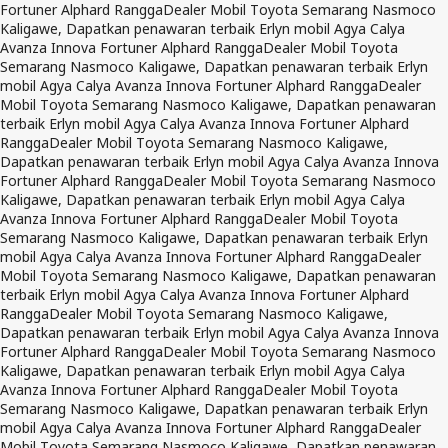
Fortuner Alphard Rangga
Dealer Mobil Toyota Semarang Nasmoco
Kaligawe, Dapatkan penawaran terbaik Erlyn mobil Agya Calya
Avanza Innova Fortuner Alphard Rangga
Dealer Mobil Toyota
Semarang Nasmoco Kaligawe, Dapatkan penawaran terbaik Erlyn
mobil Agya Calya Avanza Innova Fortuner Alphard Rangga
Dealer
Mobil Toyota Semarang Nasmoco Kaligawe, Dapatkan penawaran
terbaik Erlyn mobil Agya Calya Avanza Innova Fortuner Alphard
Rangga
Dealer Mobil Toyota Semarang Nasmoco Kaligawe,
Dapatkan penawaran terbaik Erlyn mobil Agya Calya Avanza Innova
Fortuner Alphard Rangga
Dealer Mobil Toyota Semarang Nasmoco
Kaligawe, Dapatkan penawaran terbaik Erlyn mobil Agya Calya
Avanza Innova Fortuner Alphard Rangga
Dealer Mobil Toyota
Semarang Nasmoco Kaligawe, Dapatkan penawaran terbaik Erlyn
mobil Agya Calya Avanza Innova Fortuner Alphard Rangga
Dealer
Mobil Toyota Semarang Nasmoco Kaligawe, Dapatkan penawaran
terbaik Erlyn mobil Agya Calya Avanza Innova Fortuner Alphard
Rangga
Dealer Mobil Toyota Semarang Nasmoco Kaligawe,
Dapatkan penawaran terbaik Erlyn mobil Agya Calya Avanza Innova
Fortuner Alphard Rangga
Dealer Mobil Toyota Semarang Nasmoco
Kaligawe, Dapatkan penawaran terbaik Erlyn mobil Agya Calya
Avanza Innova Fortuner Alphard Rangga
Dealer Mobil Toyota
Semarang Nasmoco Kaligawe, Dapatkan penawaran terbaik Erlyn
mobil Agya Calya Avanza Innova Fortuner Alphard Rangga
Dealer
Mobil Toyota Semarang Nasmoco Kaligawe, Dapatkan penawaran