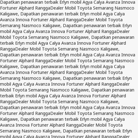
Dapatkan penawaran terbaik Erlyn mobil Agya Calya Avanza Innova
Fortuner Alphard Rangga
Dealer Mobil Toyota Semarang Nasmoco
Kaligawe, Dapatkan penawaran terbaik Erlyn mobil Agya Calya
Avanza Innova Fortuner Alphard Rangga
Dealer Mobil Toyota
Semarang Nasmoco Kaligawe, Dapatkan penawaran terbaik Erlyn
mobil Agya Calya Avanza Innova Fortuner Alphard Rangga
Dealer
Mobil Toyota Semarang Nasmoco Kaligawe, Dapatkan penawaran
terbaik Erlyn mobil Agya Calya Avanza Innova Fortuner Alphard
Rangga
Dealer Mobil Toyota Semarang Nasmoco Kaligawe,
Dapatkan penawaran terbaik Erlyn mobil Agya Calya Avanza Innova
Fortuner Alphard Rangga
Dealer Mobil Toyota Semarang Nasmoco
Kaligawe, Dapatkan penawaran terbaik Erlyn mobil Agya Calya
Avanza Innova Fortuner Alphard Rangga
Dealer Mobil Toyota
Semarang Nasmoco Kaligawe, Dapatkan penawaran terbaik Erlyn
mobil Agya Calya Avanza Innova Fortuner Alphard Rangga
Dealer
Mobil Toyota Semarang Nasmoco Kaligawe, Dapatkan penawaran
terbaik Erlyn mobil Agya Calya Avanza Innova Fortuner Alphard
Rangga
Dealer Mobil Toyota Semarang Nasmoco Kaligawe,
Dapatkan penawaran terbaik Erlyn mobil Agya Calya Avanza Innova
Fortuner Alphard Rangga
Dealer Mobil Toyota Semarang Nasmoco
Kaligawe, Dapatkan penawaran terbaik Erlyn mobil Agya Calya
Avanza Innova Fortuner Alphard Rangga
Dealer Mobil Toyota
Semarang Nasmoco Kaligawe, Dapatkan penawaran terbaik Erlyn
mobil Agya Calya Avanza Innova Fortuner Alphard Rangga
Dealer