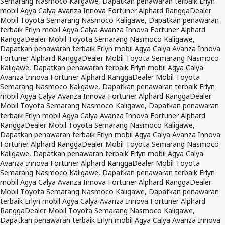
Semarang Nasmoco Kaligawe, Dapatkan penawaran terbaik Erlyn
mobil Agya Calya Avanza Innova Fortuner Alphard Rangga
Dealer
Mobil Toyota Semarang Nasmoco Kaligawe, Dapatkan penawaran
terbaik Erlyn mobil Agya Calya Avanza Innova Fortuner Alphard
Rangga
Dealer Mobil Toyota Semarang Nasmoco Kaligawe,
Dapatkan penawaran terbaik Erlyn mobil Agya Calya Avanza Innova
Fortuner Alphard Rangga
Dealer Mobil Toyota Semarang Nasmoco
Kaligawe, Dapatkan penawaran terbaik Erlyn mobil Agya Calya
Avanza Innova Fortuner Alphard Rangga
Dealer Mobil Toyota
Semarang Nasmoco Kaligawe, Dapatkan penawaran terbaik Erlyn
mobil Agya Calya Avanza Innova Fortuner Alphard Rangga
Dealer
Mobil Toyota Semarang Nasmoco Kaligawe, Dapatkan penawaran
terbaik Erlyn mobil Agya Calya Avanza Innova Fortuner Alphard
Rangga
Dealer Mobil Toyota Semarang Nasmoco Kaligawe,
Dapatkan penawaran terbaik Erlyn mobil Agya Calya Avanza Innova
Fortuner Alphard Rangga
Dealer Mobil Toyota Semarang Nasmoco
Kaligawe, Dapatkan penawaran terbaik Erlyn mobil Agya Calya
Avanza Innova Fortuner Alphard Rangga
Dealer Mobil Toyota
Semarang Nasmoco Kaligawe, Dapatkan penawaran terbaik Erlyn
mobil Agya Calya Avanza Innova Fortuner Alphard Rangga
Dealer
Mobil Toyota Semarang Nasmoco Kaligawe, Dapatkan penawaran
terbaik Erlyn mobil Agya Calya Avanza Innova Fortuner Alphard
Rangga
Dealer Mobil Toyota Semarang Nasmoco Kaligawe,
Dapatkan penawaran terbaik Erlyn mobil Agya Calya Avanza Innova