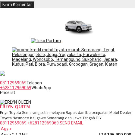
Jl. Raya Kaligawe Semarang No.5 Jawa Tengah
08112969069
Telepon
+628112969069
WhatsApp
Pricelist
Copyright Erlyn Queen
ERLYN QUEEN
Erlyn Toyota Semarang setia melayani Bapak dan Ibu penjualan Mobil Dealer
Toyota Nasmoco Kaligawe Semarang dan Jawa Tengah DIY
08112969069
+628112969069
SEND EMAIL
Agya
Agya G 1.2 MT
IDR 196.900.000