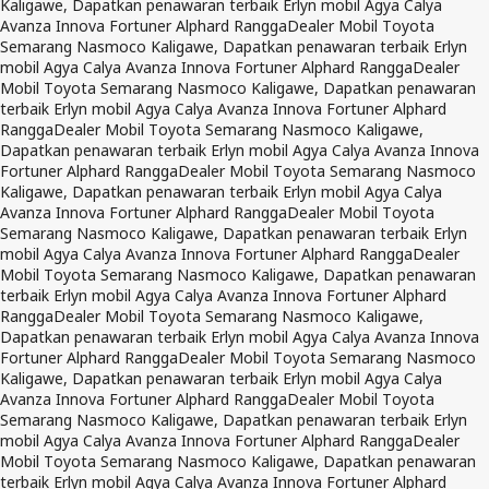
Kaligawe, Dapatkan penawaran terbaik Erlyn mobil Agya Calya
Avanza Innova Fortuner Alphard Rangga
Dealer Mobil Toyota
Semarang Nasmoco Kaligawe, Dapatkan penawaran terbaik Erlyn
mobil Agya Calya Avanza Innova Fortuner Alphard Rangga
Dealer
Mobil Toyota Semarang Nasmoco Kaligawe, Dapatkan penawaran
terbaik Erlyn mobil Agya Calya Avanza Innova Fortuner Alphard
Rangga
Dealer Mobil Toyota Semarang Nasmoco Kaligawe,
Dapatkan penawaran terbaik Erlyn mobil Agya Calya Avanza Innova
Fortuner Alphard Rangga
Dealer Mobil Toyota Semarang Nasmoco
Kaligawe, Dapatkan penawaran terbaik Erlyn mobil Agya Calya
Avanza Innova Fortuner Alphard Rangga
Dealer Mobil Toyota
Semarang Nasmoco Kaligawe, Dapatkan penawaran terbaik Erlyn
mobil Agya Calya Avanza Innova Fortuner Alphard Rangga
Dealer
Mobil Toyota Semarang Nasmoco Kaligawe, Dapatkan penawaran
terbaik Erlyn mobil Agya Calya Avanza Innova Fortuner Alphard
Rangga
Dealer Mobil Toyota Semarang Nasmoco Kaligawe,
Dapatkan penawaran terbaik Erlyn mobil Agya Calya Avanza Innova
Fortuner Alphard Rangga
Dealer Mobil Toyota Semarang Nasmoco
Kaligawe, Dapatkan penawaran terbaik Erlyn mobil Agya Calya
Avanza Innova Fortuner Alphard Rangga
Dealer Mobil Toyota
Semarang Nasmoco Kaligawe, Dapatkan penawaran terbaik Erlyn
mobil Agya Calya Avanza Innova Fortuner Alphard Rangga
Dealer
Mobil Toyota Semarang Nasmoco Kaligawe, Dapatkan penawaran
terbaik Erlyn mobil Agya Calya Avanza Innova Fortuner Alphard