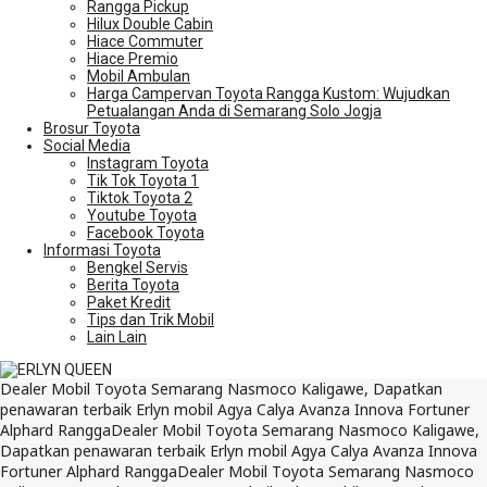
Rangga Pickup
Hilux Double Cabin
Hiace Commuter
Hiace Premio
Mobil Ambulan
Harga Campervan Toyota Rangga Kustom: Wujudkan
Petualangan Anda di Semarang Solo Jogja
Brosur Toyota
Social Media
Instagram Toyota
Tik Tok Toyota 1
Tiktok Toyota 2
Youtube Toyota
Facebook Toyota
Informasi Toyota
Bengkel Servis
Berita Toyota
Paket Kredit
Tips dan Trik Mobil
Lain Lain
Dealer Mobil Toyota Semarang Nasmoco Kaligawe, Dapatkan
penawaran terbaik Erlyn mobil Agya Calya Avanza Innova Fortuner
Alphard Rangga
Dealer Mobil Toyota Semarang Nasmoco Kaligawe,
Dapatkan penawaran terbaik Erlyn mobil Agya Calya Avanza Innova
Fortuner Alphard Rangga
Dealer Mobil Toyota Semarang Nasmoco