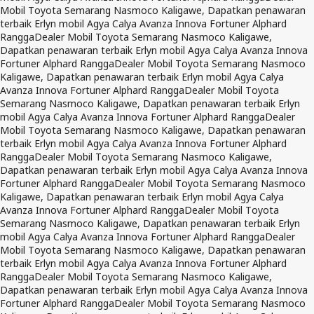
Mobil Toyota Semarang Nasmoco Kaligawe, Dapatkan penawaran
terbaik Erlyn mobil Agya Calya Avanza Innova Fortuner Alphard
Rangga
Dealer Mobil Toyota Semarang Nasmoco Kaligawe,
Dapatkan penawaran terbaik Erlyn mobil Agya Calya Avanza Innova
Fortuner Alphard Rangga
Dealer Mobil Toyota Semarang Nasmoco
Kaligawe, Dapatkan penawaran terbaik Erlyn mobil Agya Calya
Avanza Innova Fortuner Alphard Rangga
Dealer Mobil Toyota
Semarang Nasmoco Kaligawe, Dapatkan penawaran terbaik Erlyn
mobil Agya Calya Avanza Innova Fortuner Alphard Rangga
Dealer
Mobil Toyota Semarang Nasmoco Kaligawe, Dapatkan penawaran
terbaik Erlyn mobil Agya Calya Avanza Innova Fortuner Alphard
Rangga
Dealer Mobil Toyota Semarang Nasmoco Kaligawe,
Dapatkan penawaran terbaik Erlyn mobil Agya Calya Avanza Innova
Fortuner Alphard Rangga
Dealer Mobil Toyota Semarang Nasmoco
Kaligawe, Dapatkan penawaran terbaik Erlyn mobil Agya Calya
Avanza Innova Fortuner Alphard Rangga
Dealer Mobil Toyota
Semarang Nasmoco Kaligawe, Dapatkan penawaran terbaik Erlyn
mobil Agya Calya Avanza Innova Fortuner Alphard Rangga
Dealer
Mobil Toyota Semarang Nasmoco Kaligawe, Dapatkan penawaran
terbaik Erlyn mobil Agya Calya Avanza Innova Fortuner Alphard
Rangga
Dealer Mobil Toyota Semarang Nasmoco Kaligawe,
Dapatkan penawaran terbaik Erlyn mobil Agya Calya Avanza Innova
Fortuner Alphard Rangga
Dealer Mobil Toyota Semarang Nasmoco