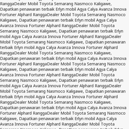
Rangga
Dealer Mobil Toyota Semarang Nasmoco Kaligawe,
Dapatkan penawaran terbaik Erlyn mobil Agya Calya Avanza Innova
Fortuner Alphard Rangga
Dealer Mobil Toyota Semarang Nasmoco
Kaligawe, Dapatkan penawaran terbaik Erlyn mobil Agya Calya
Avanza Innova Fortuner Alphard Rangga
Dealer Mobil Toyota
Semarang Nasmoco Kaligawe, Dapatkan penawaran terbaik Erlyn
mobil Agya Calya Avanza Innova Fortuner Alphard Rangga
Dealer
Mobil Toyota Semarang Nasmoco Kaligawe, Dapatkan penawaran
terbaik Erlyn mobil Agya Calya Avanza Innova Fortuner Alphard
Rangga
Dealer Mobil Toyota Semarang Nasmoco Kaligawe,
Dapatkan penawaran terbaik Erlyn mobil Agya Calya Avanza Innova
Fortuner Alphard Rangga
Dealer Mobil Toyota Semarang Nasmoco
Kaligawe, Dapatkan penawaran terbaik Erlyn mobil Agya Calya
Avanza Innova Fortuner Alphard Rangga
Dealer Mobil Toyota
Semarang Nasmoco Kaligawe, Dapatkan penawaran terbaik Erlyn
mobil Agya Calya Avanza Innova Fortuner Alphard Rangga
Dealer
Mobil Toyota Semarang Nasmoco Kaligawe, Dapatkan penawaran
terbaik Erlyn mobil Agya Calya Avanza Innova Fortuner Alphard
Rangga
Dealer Mobil Toyota Semarang Nasmoco Kaligawe,
Dapatkan penawaran terbaik Erlyn mobil Agya Calya Avanza Innova
Fortuner Alphard Rangga
Dealer Mobil Toyota Semarang Nasmoco
Kaligawe, Dapatkan penawaran terbaik Erlyn mobil Agya Calya
Avanza Innova Fortuner Alphard Rangga
Dealer Mobil Toyota