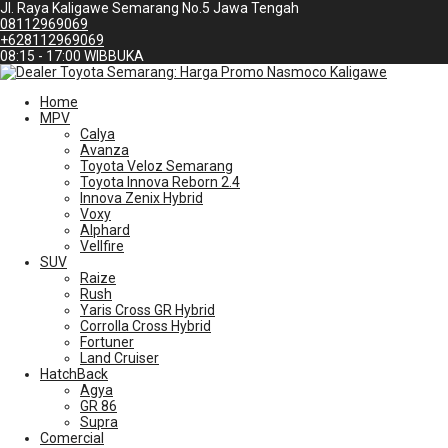
Jl. Raya Kaligawe Semarang No.5 Jawa Tengah
08112969069
+628112969069
08:15 - 17:00 WIB
BUKA
Home
MPV
Calya
Avanza
Toyota Veloz Semarang
Toyota Innova Reborn 2.4
Innova Zenix Hybrid
Voxy
Alphard
Vellfire
SUV
Raize
Rush
Yaris Cross GR Hybrid
Corrolla Cross Hybrid
Fortuner
Land Cruiser
HatchBack
Agya
GR 86
Supra
Comercial