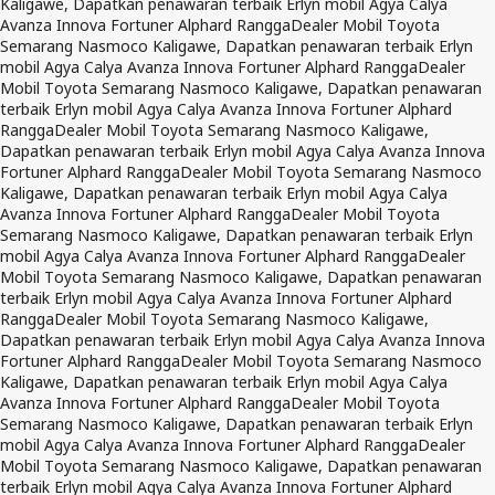
Kaligawe, Dapatkan penawaran terbaik Erlyn mobil Agya Calya
Avanza Innova Fortuner Alphard Rangga
Dealer Mobil Toyota
Semarang Nasmoco Kaligawe, Dapatkan penawaran terbaik Erlyn
mobil Agya Calya Avanza Innova Fortuner Alphard Rangga
Dealer
Mobil Toyota Semarang Nasmoco Kaligawe, Dapatkan penawaran
terbaik Erlyn mobil Agya Calya Avanza Innova Fortuner Alphard
Rangga
Dealer Mobil Toyota Semarang Nasmoco Kaligawe,
Dapatkan penawaran terbaik Erlyn mobil Agya Calya Avanza Innova
Fortuner Alphard Rangga
Dealer Mobil Toyota Semarang Nasmoco
Kaligawe, Dapatkan penawaran terbaik Erlyn mobil Agya Calya
Avanza Innova Fortuner Alphard Rangga
Dealer Mobil Toyota
Semarang Nasmoco Kaligawe, Dapatkan penawaran terbaik Erlyn
mobil Agya Calya Avanza Innova Fortuner Alphard Rangga
Dealer
Mobil Toyota Semarang Nasmoco Kaligawe, Dapatkan penawaran
terbaik Erlyn mobil Agya Calya Avanza Innova Fortuner Alphard
Rangga
Dealer Mobil Toyota Semarang Nasmoco Kaligawe,
Dapatkan penawaran terbaik Erlyn mobil Agya Calya Avanza Innova
Fortuner Alphard Rangga
Dealer Mobil Toyota Semarang Nasmoco
Kaligawe, Dapatkan penawaran terbaik Erlyn mobil Agya Calya
Avanza Innova Fortuner Alphard Rangga
Dealer Mobil Toyota
Semarang Nasmoco Kaligawe, Dapatkan penawaran terbaik Erlyn
mobil Agya Calya Avanza Innova Fortuner Alphard Rangga
Dealer
Mobil Toyota Semarang Nasmoco Kaligawe, Dapatkan penawaran
terbaik Erlyn mobil Agya Calya Avanza Innova Fortuner Alphard