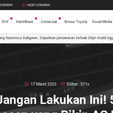
12969069
+628112969069
SUV
HatchBack
Comercial
Brosur Toyota
Social Media
gawe, Dapatkan penawaran terbaik Erlyn mobil Agya Calya Avanza 
17 Maret 2025
Dilihat : 571x
Jangan Lakukan Ini! 