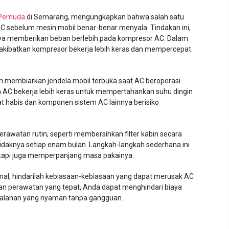
 Pemuda
di Semarang, mengungkapkan bahwa salah satu
sebelum mesin mobil benar-benar menyala. Tindakan ini,
ya memberikan beban berlebih pada kompresor AC. Dalam
gakibatkan kompresor bekerja lebih keras dan mempercepat
h membiarkan jendela mobil terbuka saat AC beroperasi.
 AC bekerja lebih keras untuk mempertahankan suhu dingin
pat habis dan komponen sistem AC lainnya berisiko
awatan rutin, seperti membersihkan filter kabin secara
idaknya setiap enam bulan. Langkah-langkah sederhana ini
tetapi juga memperpanjang masa pakainya.
al, hindarilah kebiasaan-kebiasaan yang dapat merusak AC
gan perawatan yang tepat, Anda dapat menghindari biaya
jalanan yang nyaman tanpa gangguan.