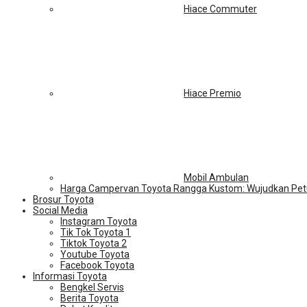
Hiace Commuter
Hiace Premio
Mobil Ambulan
Harga Campervan Toyota Rangga Kustom: Wujudkan Pet
Brosur Toyota
Social Media
Instagram Toyota
Tik Tok Toyota 1
Tiktok Toyota 2
Youtube Toyota
Facebook Toyota
Informasi Toyota
Bengkel Servis
Berita Toyota