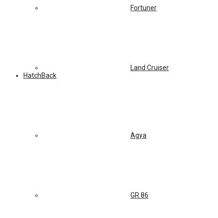
Fortuner
Land Cruiser
HatchBack
Agya
GR 86