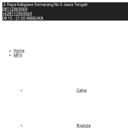
Jl. Raya Kaligawe Semarang No.5 Jawa Tengah
08112969069
+628112969069
08:15 - 21:00 WIB
BUKA
Home
MPV
Calya
Avanza