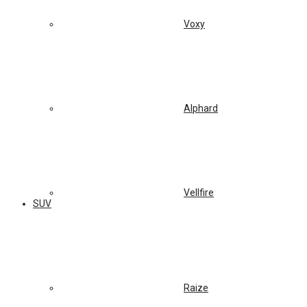
Voxy
Alphard
Vellfire
SUV
Raize