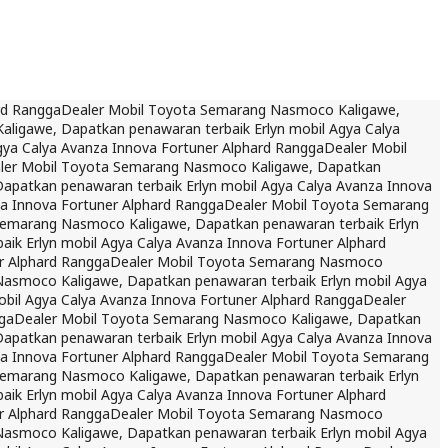
rd Rangga
Dealer Mobil Toyota Semarang Nasmoco Kaligawe,
ligawe, Dapatkan penawaran terbaik Erlyn mobil Agya Calya
ya Calya Avanza Innova Fortuner Alphard Rangga
Dealer Mobil
ler Mobil Toyota Semarang Nasmoco Kaligawe, Dapatkan
patkan penawaran terbaik Erlyn mobil Agya Calya Avanza Innova
a Innova Fortuner Alphard Rangga
Dealer Mobil Toyota Semarang
Semarang Nasmoco Kaligawe, Dapatkan penawaran terbaik Erlyn
k Erlyn mobil Agya Calya Avanza Innova Fortuner Alphard
r Alphard Rangga
Dealer Mobil Toyota Semarang Nasmoco
asmoco Kaligawe, Dapatkan penawaran terbaik Erlyn mobil Agya
bil Agya Calya Avanza Innova Fortuner Alphard Rangga
Dealer
ga
Dealer Mobil Toyota Semarang Nasmoco Kaligawe, Dapatkan
patkan penawaran terbaik Erlyn mobil Agya Calya Avanza Innova
a Innova Fortuner Alphard Rangga
Dealer Mobil Toyota Semarang
Semarang Nasmoco Kaligawe, Dapatkan penawaran terbaik Erlyn
k Erlyn mobil Agya Calya Avanza Innova Fortuner Alphard
r Alphard Rangga
Dealer Mobil Toyota Semarang Nasmoco
asmoco Kaligawe, Dapatkan penawaran terbaik Erlyn mobil Agya