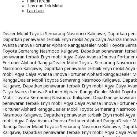
Paket Kredit
Tips dan Trik Mobil
Lain Lain
Dealer Mobil Toyota Semarang Nasmoco Kaligawe, Dapatkan penawa
Dapatkan penawaran terbaik Erlyn mobil Agya Calya Avanza Innova
Avanza Innova Fortuner Alphard Rangga
Dealer Mobil Toyota Sema
Toyota Semarang Nasmoco Kaligawe, Dapatkan penawaran terbaik 
penawaran terbaik Erlyn mobil Agya Calya Avanza Innova Fortuner
Fortuner Alphard Rangga
Dealer Mobil Toyota Semarang Nasmoco Ka
Nasmoco Kaligawe, Dapatkan penawaran terbaik Erlyn mobil Agya 
mobil Agya Calya Avanza Innova Fortuner Alphard Rangga
Dealer M
Rangga
Dealer Mobil Toyota Semarang Nasmoco Kaligawe, Dapatkan
Kaligawe, Dapatkan penawaran terbaik Erlyn mobil Agya Calya Ava
Calya Avanza Innova Fortuner Alphard Rangga
Dealer Mobil Toyota
Mobil Toyota Semarang Nasmoco Kaligawe, Dapatkan penawaran te
penawaran terbaik Erlyn mobil Agya Calya Avanza Innova Fortuner
Fortuner Alphard Rangga
Dealer Mobil Toyota Semarang Nasmoco Ka
Nasmoco Kaligawe, Dapatkan penawaran terbaik Erlyn mobil Agya 
mobil Agya Calya Avanza Innova Fortuner Alphard Rangga
Dealer M
Rangga
Dealer Mobil Toyota Semarang Nasmoco Kaligawe, Dapatkan
Kaligawe, Dapatkan penawaran terbaik Erlyn mobil Agya Calya Ava