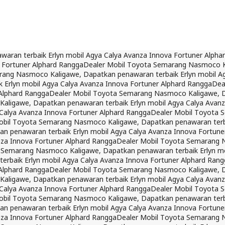
ran terbaik Erlyn mobil Agya Calya Avanza Innova Fortuner Alpha
 Fortuner Alphard Rangga
Dealer Mobil Toyota Semarang Nasmoco Ka
rang Nasmoco Kaligawe, Dapatkan penawaran terbaik Erlyn mobil Ag
Erlyn mobil Agya Calya Avanza Innova Fortuner Alphard Rangga
Dea
 Alphard Rangga
Dealer Mobil Toyota Semarang Nasmoco Kaligawe, Da
ligawe, Dapatkan penawaran terbaik Erlyn mobil Agya Calya Avanz
Calya Avanza Innova Fortuner Alphard Rangga
Dealer Mobil Toyota 
obil Toyota Semarang Nasmoco Kaligawe, Dapatkan penawaran terbai
 penawaran terbaik Erlyn mobil Agya Calya Avanza Innova Fortune
nza Innova Fortuner Alphard Rangga
Dealer Mobil Toyota Semarang N
 Semarang Nasmoco Kaligawe, Dapatkan penawaran terbaik Erlyn mo
rbaik Erlyn mobil Agya Calya Avanza Innova Fortuner Alphard Rang
 Alphard Rangga
Dealer Mobil Toyota Semarang Nasmoco Kaligawe, Da
ligawe, Dapatkan penawaran terbaik Erlyn mobil Agya Calya Avanz
Calya Avanza Innova Fortuner Alphard Rangga
Dealer Mobil Toyota 
obil Toyota Semarang Nasmoco Kaligawe, Dapatkan penawaran terbai
 penawaran terbaik Erlyn mobil Agya Calya Avanza Innova Fortune
nza Innova Fortuner Alphard Rangga
Dealer Mobil Toyota Semarang N