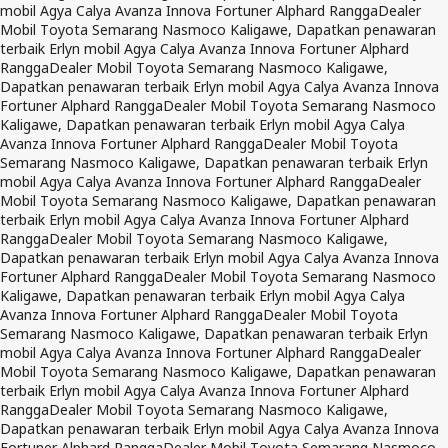
mobil Agya Calya Avanza Innova Fortuner Alphard Rangga
Dealer
Mobil Toyota Semarang Nasmoco Kaligawe, Dapatkan penawaran
terbaik Erlyn mobil Agya Calya Avanza Innova Fortuner Alphard
Rangga
Dealer Mobil Toyota Semarang Nasmoco Kaligawe,
Dapatkan penawaran terbaik Erlyn mobil Agya Calya Avanza Innova
Fortuner Alphard Rangga
Dealer Mobil Toyota Semarang Nasmoco
Kaligawe, Dapatkan penawaran terbaik Erlyn mobil Agya Calya
Avanza Innova Fortuner Alphard Rangga
Dealer Mobil Toyota
Semarang Nasmoco Kaligawe, Dapatkan penawaran terbaik Erlyn
mobil Agya Calya Avanza Innova Fortuner Alphard Rangga
Dealer
Mobil Toyota Semarang Nasmoco Kaligawe, Dapatkan penawaran
terbaik Erlyn mobil Agya Calya Avanza Innova Fortuner Alphard
Rangga
Dealer Mobil Toyota Semarang Nasmoco Kaligawe,
Dapatkan penawaran terbaik Erlyn mobil Agya Calya Avanza Innova
Fortuner Alphard Rangga
Dealer Mobil Toyota Semarang Nasmoco
Kaligawe, Dapatkan penawaran terbaik Erlyn mobil Agya Calya
Avanza Innova Fortuner Alphard Rangga
Dealer Mobil Toyota
Semarang Nasmoco Kaligawe, Dapatkan penawaran terbaik Erlyn
mobil Agya Calya Avanza Innova Fortuner Alphard Rangga
Dealer
Mobil Toyota Semarang Nasmoco Kaligawe, Dapatkan penawaran
terbaik Erlyn mobil Agya Calya Avanza Innova Fortuner Alphard
Rangga
Dealer Mobil Toyota Semarang Nasmoco Kaligawe,
Dapatkan penawaran terbaik Erlyn mobil Agya Calya Avanza Innova
Fortuner Alphard Rangga
Dealer Mobil Toyota Semarang Nasmoco