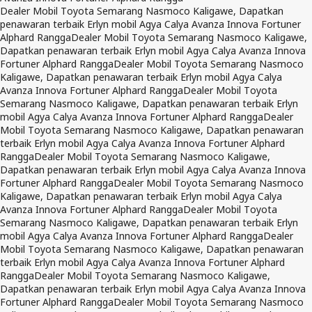
Dealer Mobil Toyota Semarang Nasmoco Kaligawe, Dapatkan
penawaran terbaik Erlyn mobil Agya Calya Avanza Innova Fortuner
Alphard Rangga
Dealer Mobil Toyota Semarang Nasmoco Kaligawe,
Dapatkan penawaran terbaik Erlyn mobil Agya Calya Avanza Innova
Fortuner Alphard Rangga
Dealer Mobil Toyota Semarang Nasmoco
Kaligawe, Dapatkan penawaran terbaik Erlyn mobil Agya Calya
Avanza Innova Fortuner Alphard Rangga
Dealer Mobil Toyota
Semarang Nasmoco Kaligawe, Dapatkan penawaran terbaik Erlyn
mobil Agya Calya Avanza Innova Fortuner Alphard Rangga
Dealer
Mobil Toyota Semarang Nasmoco Kaligawe, Dapatkan penawaran
terbaik Erlyn mobil Agya Calya Avanza Innova Fortuner Alphard
Rangga
Dealer Mobil Toyota Semarang Nasmoco Kaligawe,
Dapatkan penawaran terbaik Erlyn mobil Agya Calya Avanza Innova
Fortuner Alphard Rangga
Dealer Mobil Toyota Semarang Nasmoco
Kaligawe, Dapatkan penawaran terbaik Erlyn mobil Agya Calya
Avanza Innova Fortuner Alphard Rangga
Dealer Mobil Toyota
Semarang Nasmoco Kaligawe, Dapatkan penawaran terbaik Erlyn
mobil Agya Calya Avanza Innova Fortuner Alphard Rangga
Dealer
Mobil Toyota Semarang Nasmoco Kaligawe, Dapatkan penawaran
terbaik Erlyn mobil Agya Calya Avanza Innova Fortuner Alphard
Rangga
Dealer Mobil Toyota Semarang Nasmoco Kaligawe,
Dapatkan penawaran terbaik Erlyn mobil Agya Calya Avanza Innova
Fortuner Alphard Rangga
Dealer Mobil Toyota Semarang Nasmoco