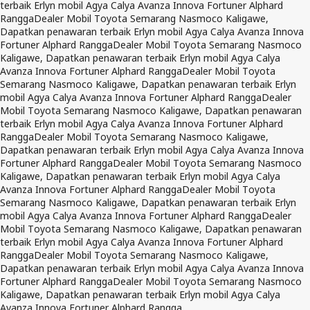
terbaik Erlyn mobil Agya Calya Avanza Innova Fortuner Alphard
Rangga
Dealer Mobil Toyota Semarang Nasmoco Kaligawe,
Dapatkan penawaran terbaik Erlyn mobil Agya Calya Avanza Innova
Fortuner Alphard Rangga
Dealer Mobil Toyota Semarang Nasmoco
Kaligawe, Dapatkan penawaran terbaik Erlyn mobil Agya Calya
Avanza Innova Fortuner Alphard Rangga
Dealer Mobil Toyota
Semarang Nasmoco Kaligawe, Dapatkan penawaran terbaik Erlyn
mobil Agya Calya Avanza Innova Fortuner Alphard Rangga
Dealer
Mobil Toyota Semarang Nasmoco Kaligawe, Dapatkan penawaran
terbaik Erlyn mobil Agya Calya Avanza Innova Fortuner Alphard
Rangga
Dealer Mobil Toyota Semarang Nasmoco Kaligawe,
Dapatkan penawaran terbaik Erlyn mobil Agya Calya Avanza Innova
Fortuner Alphard Rangga
Dealer Mobil Toyota Semarang Nasmoco
Kaligawe, Dapatkan penawaran terbaik Erlyn mobil Agya Calya
Avanza Innova Fortuner Alphard Rangga
Dealer Mobil Toyota
Semarang Nasmoco Kaligawe, Dapatkan penawaran terbaik Erlyn
mobil Agya Calya Avanza Innova Fortuner Alphard Rangga
Dealer
Mobil Toyota Semarang Nasmoco Kaligawe, Dapatkan penawaran
terbaik Erlyn mobil Agya Calya Avanza Innova Fortuner Alphard
Rangga
Dealer Mobil Toyota Semarang Nasmoco Kaligawe,
Dapatkan penawaran terbaik Erlyn mobil Agya Calya Avanza Innova
Fortuner Alphard Rangga
Dealer Mobil Toyota Semarang Nasmoco
Kaligawe, Dapatkan penawaran terbaik Erlyn mobil Agya Calya
Avanza Innova Fortuner Alphard Rangga