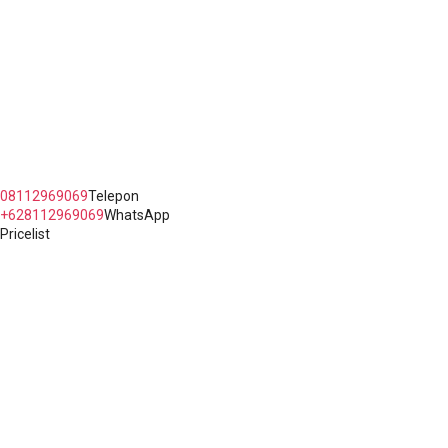
Jl. Raya Kaligawe Semarang No.5 Jawa Tengah
08112969069
Telepon
+628112969069
WhatsApp
Pricelist
Copyright Erlyn Queen