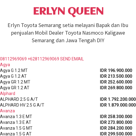
ERLYN QUEEN
Erlyn Toyota Semarang setia melayani Bapak dan Ibu
penjualan Mobil Dealer Toyota Nasmoco Kaligawe
Semarang dan Jawa Tengah DIY
08112969069
+628112969069
SEND EMAIL
Agya
Agya G 1.2 MT
IDR 196.900.000
Agya G 1.2 AT
IDR 213.500.000
Agya GR 1.2 MT
IDR 252.600.000
Agya GR 1.2 AT
IDR 269.800.000
Alphard
ALPHARD 2.5 G A/T
IDR 1.792.200.000
ALPHARD HV 2.5 G A/T
IDR 1.879.000.000
Avanza
Avanza 1.3 E MT
IDR 258.300.000
Avanza 1.3 E AT
IDR 273.800.000
Avanza 1.5 G MT
IDR 284.200.000
Avanza 1.5 G AT
IDR 299.500.000