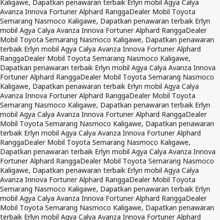
Kaligawe, Dapatkan penawaran terbaik Erlyn mobil Agya Calya
Avanza Innova Fortuner Alphard Rangga
Dealer Mobil Toyota
Semarang Nasmoco Kaligawe, Dapatkan penawaran terbaik Erlyn
mobil Agya Calya Avanza Innova Fortuner Alphard Rangga
Dealer
Mobil Toyota Semarang Nasmoco Kaligawe, Dapatkan penawaran
terbaik Erlyn mobil Agya Calya Avanza Innova Fortuner Alphard
Rangga
Dealer Mobil Toyota Semarang Nasmoco Kaligawe,
Dapatkan penawaran terbaik Erlyn mobil Agya Calya Avanza Innova
Fortuner Alphard Rangga
Dealer Mobil Toyota Semarang Nasmoco
Kaligawe, Dapatkan penawaran terbaik Erlyn mobil Agya Calya
Avanza Innova Fortuner Alphard Rangga
Dealer Mobil Toyota
Semarang Nasmoco Kaligawe, Dapatkan penawaran terbaik Erlyn
mobil Agya Calya Avanza Innova Fortuner Alphard Rangga
Dealer
Mobil Toyota Semarang Nasmoco Kaligawe, Dapatkan penawaran
terbaik Erlyn mobil Agya Calya Avanza Innova Fortuner Alphard
Rangga
Dealer Mobil Toyota Semarang Nasmoco Kaligawe,
Dapatkan penawaran terbaik Erlyn mobil Agya Calya Avanza Innova
Fortuner Alphard Rangga
Dealer Mobil Toyota Semarang Nasmoco
Kaligawe, Dapatkan penawaran terbaik Erlyn mobil Agya Calya
Avanza Innova Fortuner Alphard Rangga
Dealer Mobil Toyota
Semarang Nasmoco Kaligawe, Dapatkan penawaran terbaik Erlyn
mobil Agya Calya Avanza Innova Fortuner Alphard Rangga
Dealer
Mobil Toyota Semarang Nasmoco Kaligawe, Dapatkan penawaran
terbaik Erlyn mobil Agya Calya Avanza Innova Fortuner Alphard