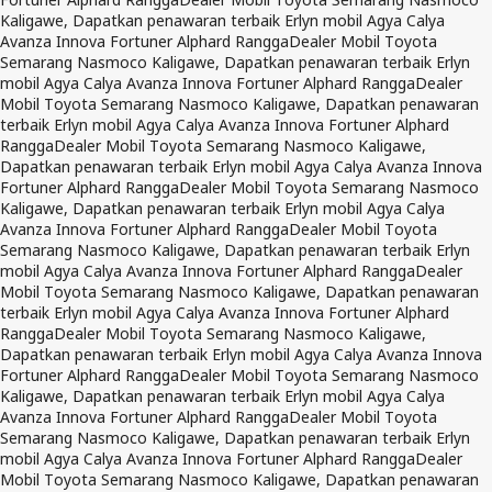
Kaligawe, Dapatkan penawaran terbaik Erlyn mobil Agya Calya
Avanza Innova Fortuner Alphard Rangga
Dealer Mobil Toyota
Semarang Nasmoco Kaligawe, Dapatkan penawaran terbaik Erlyn
mobil Agya Calya Avanza Innova Fortuner Alphard Rangga
Dealer
Mobil Toyota Semarang Nasmoco Kaligawe, Dapatkan penawaran
terbaik Erlyn mobil Agya Calya Avanza Innova Fortuner Alphard
Rangga
Dealer Mobil Toyota Semarang Nasmoco Kaligawe,
Dapatkan penawaran terbaik Erlyn mobil Agya Calya Avanza Innova
Fortuner Alphard Rangga
Dealer Mobil Toyota Semarang Nasmoco
Kaligawe, Dapatkan penawaran terbaik Erlyn mobil Agya Calya
Avanza Innova Fortuner Alphard Rangga
Dealer Mobil Toyota
Semarang Nasmoco Kaligawe, Dapatkan penawaran terbaik Erlyn
mobil Agya Calya Avanza Innova Fortuner Alphard Rangga
Dealer
Mobil Toyota Semarang Nasmoco Kaligawe, Dapatkan penawaran
terbaik Erlyn mobil Agya Calya Avanza Innova Fortuner Alphard
Rangga
Dealer Mobil Toyota Semarang Nasmoco Kaligawe,
Dapatkan penawaran terbaik Erlyn mobil Agya Calya Avanza Innova
Fortuner Alphard Rangga
Dealer Mobil Toyota Semarang Nasmoco
Kaligawe, Dapatkan penawaran terbaik Erlyn mobil Agya Calya
Avanza Innova Fortuner Alphard Rangga
Dealer Mobil Toyota
Semarang Nasmoco Kaligawe, Dapatkan penawaran terbaik Erlyn
mobil Agya Calya Avanza Innova Fortuner Alphard Rangga
Dealer
Mobil Toyota Semarang Nasmoco Kaligawe, Dapatkan penawaran