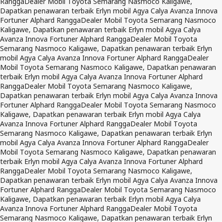
Rangga
Dealer Mobil Toyota Semarang Nasmoco Kaligawe,
Dapatkan penawaran terbaik Erlyn mobil Agya Calya Avanza Innova
Fortuner Alphard Rangga
Dealer Mobil Toyota Semarang Nasmoco
Kaligawe, Dapatkan penawaran terbaik Erlyn mobil Agya Calya
Avanza Innova Fortuner Alphard Rangga
Dealer Mobil Toyota
Semarang Nasmoco Kaligawe, Dapatkan penawaran terbaik Erlyn
mobil Agya Calya Avanza Innova Fortuner Alphard Rangga
Dealer
Mobil Toyota Semarang Nasmoco Kaligawe, Dapatkan penawaran
terbaik Erlyn mobil Agya Calya Avanza Innova Fortuner Alphard
Rangga
Dealer Mobil Toyota Semarang Nasmoco Kaligawe,
Dapatkan penawaran terbaik Erlyn mobil Agya Calya Avanza Innova
Fortuner Alphard Rangga
Dealer Mobil Toyota Semarang Nasmoco
Kaligawe, Dapatkan penawaran terbaik Erlyn mobil Agya Calya
Avanza Innova Fortuner Alphard Rangga
Dealer Mobil Toyota
Semarang Nasmoco Kaligawe, Dapatkan penawaran terbaik Erlyn
mobil Agya Calya Avanza Innova Fortuner Alphard Rangga
Dealer
Mobil Toyota Semarang Nasmoco Kaligawe, Dapatkan penawaran
terbaik Erlyn mobil Agya Calya Avanza Innova Fortuner Alphard
Rangga
Dealer Mobil Toyota Semarang Nasmoco Kaligawe,
Dapatkan penawaran terbaik Erlyn mobil Agya Calya Avanza Innova
Fortuner Alphard Rangga
Dealer Mobil Toyota Semarang Nasmoco
Kaligawe, Dapatkan penawaran terbaik Erlyn mobil Agya Calya
Avanza Innova Fortuner Alphard Rangga
Dealer Mobil Toyota
Semarang Nasmoco Kaligawe, Dapatkan penawaran terbaik Erlyn