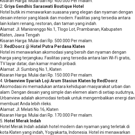
Kisaran Harga: Mulai dari Rp. 400.000 Per malam.
2.
Griya Gendhis Saraswati Boutique Hotel
Hotel butik ini menawarkan suasana yang elegan dan nyaman dengan
desain interior yang klasik dan modern. Fasilitas yang tersedia antara
lain kolam renang, restoran, dan taman yang indah.
Alamat: Jl. Manisrenggo No.1, Tlogo Lot, Prambanan, Kabupaten
Klaten, Jawa Tengah
Kisaran Harga: Mulai dari Rp. 500.000 Per malam.
3.
RedDoorz @ Hotel Putra Perdana Klaten
Hotel ini menawarkan akomodasi yang bersih dan nyaman dengan
harga yang terjangkau. Fasilitas yang tersedia antara lain Wi-Fi gratis,
TV layar datar, dan kamar mandi pribadi.
Alamat: Jl. Sumbing No.1, Klaten
Kisaran Harga: Mulai dari Rp. 150.000 Per malam.
4.
Urbanview Syariah Loji Arum Stasiun Klaten by RedDoorz
Akomodasi ini memadukan antara kehidupan masyarakat urban dan
alam. Dengan desain yang simple dan elemen alam di setiap sudutnya,
Urbanview adalah akomodasi terbaik untuk mengembalikan energi dan
membuat Anda lebih rileks.
Alamat: Jl. Melati No.16, Klaten
Kisaran Harga: Mulai dari Rp. 170.000 Per malam.
5.
Hotel Merak Indah
Hotel Merak Indah adalah hotel modern dan nyaman yang terletak di
kota Klaten yang indah, Yogyakarta, Indonesia. Hotel ini menawarkan