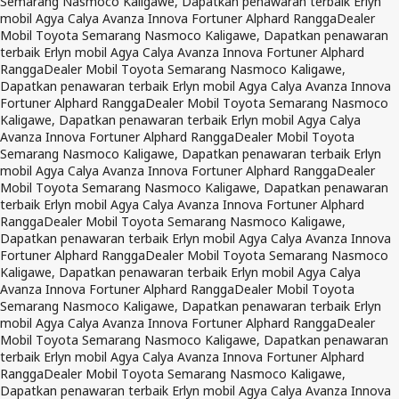
Semarang Nasmoco Kaligawe, Dapatkan penawaran terbaik Erlyn
mobil Agya Calya Avanza Innova Fortuner Alphard Rangga
Dealer
Mobil Toyota Semarang Nasmoco Kaligawe, Dapatkan penawaran
terbaik Erlyn mobil Agya Calya Avanza Innova Fortuner Alphard
Rangga
Dealer Mobil Toyota Semarang Nasmoco Kaligawe,
Dapatkan penawaran terbaik Erlyn mobil Agya Calya Avanza Innova
Fortuner Alphard Rangga
Dealer Mobil Toyota Semarang Nasmoco
Kaligawe, Dapatkan penawaran terbaik Erlyn mobil Agya Calya
Avanza Innova Fortuner Alphard Rangga
Dealer Mobil Toyota
Semarang Nasmoco Kaligawe, Dapatkan penawaran terbaik Erlyn
mobil Agya Calya Avanza Innova Fortuner Alphard Rangga
Dealer
Mobil Toyota Semarang Nasmoco Kaligawe, Dapatkan penawaran
terbaik Erlyn mobil Agya Calya Avanza Innova Fortuner Alphard
Rangga
Dealer Mobil Toyota Semarang Nasmoco Kaligawe,
Dapatkan penawaran terbaik Erlyn mobil Agya Calya Avanza Innova
Fortuner Alphard Rangga
Dealer Mobil Toyota Semarang Nasmoco
Kaligawe, Dapatkan penawaran terbaik Erlyn mobil Agya Calya
Avanza Innova Fortuner Alphard Rangga
Dealer Mobil Toyota
Semarang Nasmoco Kaligawe, Dapatkan penawaran terbaik Erlyn
mobil Agya Calya Avanza Innova Fortuner Alphard Rangga
Dealer
Mobil Toyota Semarang Nasmoco Kaligawe, Dapatkan penawaran
terbaik Erlyn mobil Agya Calya Avanza Innova Fortuner Alphard
Rangga
Dealer Mobil Toyota Semarang Nasmoco Kaligawe,
Dapatkan penawaran terbaik Erlyn mobil Agya Calya Avanza Innova