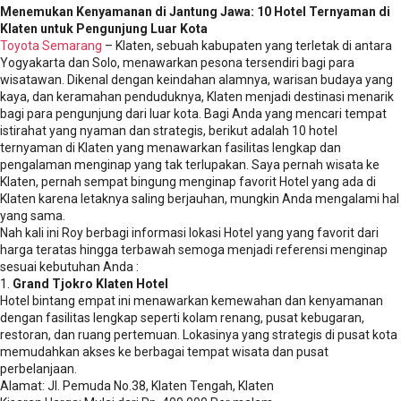
Menemukan Kenyamanan di Jantung Jawa: 10 Hotel Ternyaman di
Klaten untuk Pengunjung Luar Kota
Toyota Semarang
– Klaten, sebuah kabupaten yang terletak di antara
Yogyakarta dan Solo, menawarkan pesona tersendiri bagi para
wisatawan. Dikenal dengan keindahan alamnya, warisan budaya yang
kaya, dan keramahan penduduknya, Klaten menjadi destinasi menarik
bagi para pengunjung dari luar kota. Bagi Anda yang mencari tempat
istirahat yang nyaman dan strategis, berikut adalah 10 hotel
ternyaman di Klaten yang menawarkan fasilitas lengkap dan
pengalaman menginap yang tak terlupakan. Saya pernah wisata ke
Klaten, pernah sempat bingung menginap favorit Hotel yang ada di
Klaten karena letaknya saling berjauhan, mungkin Anda mengalami hal
yang sama.
Nah kali ini Roy berbagi informasi lokasi Hotel yang yang favorit dari
harga teratas hingga terbawah semoga menjadi referensi menginap
sesuai kebutuhan Anda :
1.
Grand Tjokro Klaten Hotel
Hotel bintang empat ini menawarkan kemewahan dan kenyamanan
dengan fasilitas lengkap seperti kolam renang, pusat kebugaran,
restoran, dan ruang pertemuan. Lokasinya yang strategis di pusat kota
memudahkan akses ke berbagai tempat wisata dan pusat
perbelanjaan.
Alamat: Jl. Pemuda No.38, Klaten Tengah, Klaten