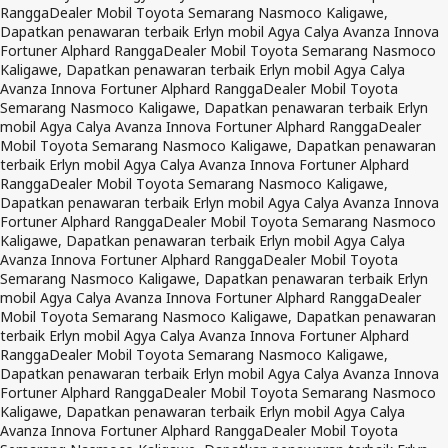
Rangga
Dealer Mobil Toyota Semarang Nasmoco Kaligawe,
Dapatkan penawaran terbaik Erlyn mobil Agya Calya Avanza Innova
Fortuner Alphard Rangga
Dealer Mobil Toyota Semarang Nasmoco
Kaligawe, Dapatkan penawaran terbaik Erlyn mobil Agya Calya
Avanza Innova Fortuner Alphard Rangga
Dealer Mobil Toyota
Semarang Nasmoco Kaligawe, Dapatkan penawaran terbaik Erlyn
mobil Agya Calya Avanza Innova Fortuner Alphard Rangga
Dealer
Mobil Toyota Semarang Nasmoco Kaligawe, Dapatkan penawaran
terbaik Erlyn mobil Agya Calya Avanza Innova Fortuner Alphard
Rangga
Dealer Mobil Toyota Semarang Nasmoco Kaligawe,
Dapatkan penawaran terbaik Erlyn mobil Agya Calya Avanza Innova
Fortuner Alphard Rangga
Dealer Mobil Toyota Semarang Nasmoco
Kaligawe, Dapatkan penawaran terbaik Erlyn mobil Agya Calya
Avanza Innova Fortuner Alphard Rangga
Dealer Mobil Toyota
Semarang Nasmoco Kaligawe, Dapatkan penawaran terbaik Erlyn
mobil Agya Calya Avanza Innova Fortuner Alphard Rangga
Dealer
Mobil Toyota Semarang Nasmoco Kaligawe, Dapatkan penawaran
terbaik Erlyn mobil Agya Calya Avanza Innova Fortuner Alphard
Rangga
Dealer Mobil Toyota Semarang Nasmoco Kaligawe,
Dapatkan penawaran terbaik Erlyn mobil Agya Calya Avanza Innova
Fortuner Alphard Rangga
Dealer Mobil Toyota Semarang Nasmoco
Kaligawe, Dapatkan penawaran terbaik Erlyn mobil Agya Calya
Avanza Innova Fortuner Alphard Rangga
Dealer Mobil Toyota