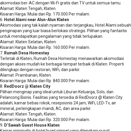
akomodasi ber-AC dengan Wi-Fi gratis dan TV untuk semua tamu.
Alamat: Klaten Tengah, Klaten.
Kisaran Harga: Mulai dari Rp. 170.000 Per malam.
6.
Hotel Alami near Alun-Alun Klaten
Akomodasi yang tak kalah nyaman dan terjangkau, Hotel Alami sebuah
penginapan yang luar biasa berlokasi strategis. Pilihan yang fantastis
untuk mendapatkan pengalaman yang tidak terlupakan.
Alamat: Klaten Selatan, Klaten.
Kisaran Harga: Mulai dari Rp. 160.000 Per malam.
7.
Rumah Desa Homestay
Terletak di Klaten, Rumah Desa Homestay menawarkan akomodasi
dengan akses mudah ke berbagai tempat terbaik di Klaten. Properti
dilengkapi dengan restoran, WiFi, dan parkir.
Alamat: Prambanan, Klaten.
Kisaran Harga: Mulai dari Rp. 840.000 Per malam.
8.
RedDoorz @ Klaten City
Pilihan menginap yang ideal untuk Liburan Keluarga, Solo, dan
Pelancong Bisnis. Fasilitas yang tersedia di RedDoorz @ Klaten City
adalah; kamar bebas rokok, resepsionis 24 jam, WiFi, LED-Tv, air
mineral, perlengkapan mandi, AC, dan area parkir.
Alamat: Klaten Tengah, Klaten.
Kisaran Harga: Mulai dari Rp. 320.000 Per malam.
9.
D’Sawah Guest House Klaten
Kamar minimalis di hotel bujet simpel yang dilengkapi pusat